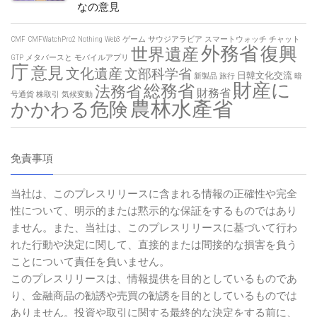
なの意見
CMF
CMFWatchPro2
Nothing
Web3
ゲーム
サウジアラビア
スマートウォッチ
チャット
外務省
復興
世界遺産
GTP
メタバースと
モバイルアプリ
庁
意見
文化遺産
文部科学省
日韓文化交流
新製品
旅行
暗
財産に
総務省
法務省
財務省
号通貨
株取引
気候変動
農林水產省
かかわる危険
免責事項
当社は、このプレスリリースに含まれる情報の正確性や完全
性について、明示的または黙示的な保証をするものではあり
ません。また、当社は、このプレスリリースに基づいて行わ
れた行動や決定に関して、直接的または間接的な損害を負う
ことについて責任を負いません。
このプレスリリースは、情報提供を目的としているものであ
り、金融商品の勧誘や売買の勧誘を目的としているものでは
ありません。投資や取引に関する最終的な決定をする前に、