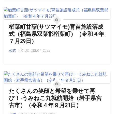
楢葉町甘藷(サツマイモ)育苗施設落成
式（福島県双葉郡楢葉町）（令和４年
７月29日）
公式
OCTOBER 4, 2022
たくさんの笑顔と希望を乗せて再
び！-うみねこ丸就航開始（岩手県宮
古市）（令和４年９月21日）