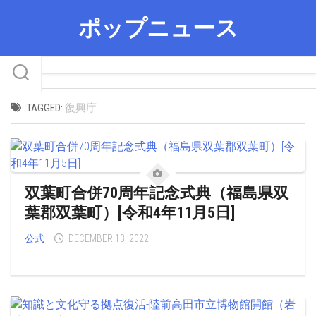
Skip
ポップニュース
to
content
TAGGED:
復興庁
双葉町合併70周年記念式典（福島県双
葉郡双葉町）[令和4年11月5日]
公式
DECEMBER 13, 2022