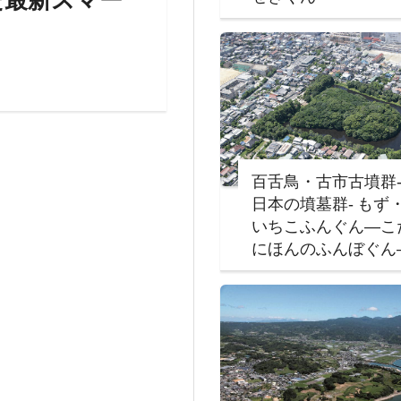
た最新スマー
百舌鳥・古市古墳群
日本の墳墓群‐ もず
いちこふんぐん―こ
にほんのふんぼぐん