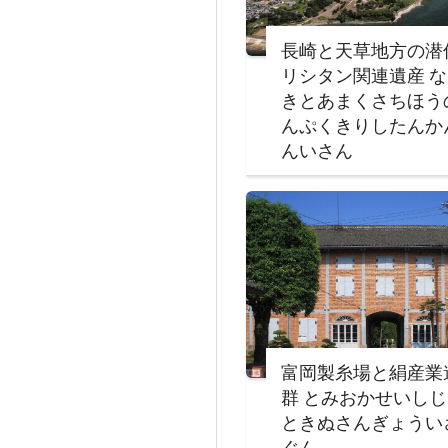
長崎と天草地方の潜
リシタン関連遺産 
きとあまくさちほう
んぷくきりしたんか
んいさん
富岡製糸場と絹産業
群 とみおかせいし
ときぬさんぎょうい
ぐん