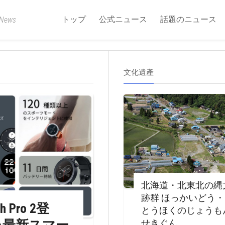
トップ
公式ニュース
話題のニュース
 News
文化遺產
北海道・北東北の縄
跡群 ほっかいどう
 Pro 2登
とうほくのじょうも
せきぐん