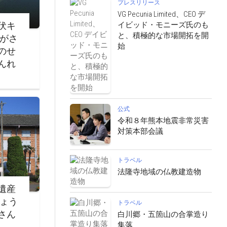
プレスリリース
VG Pecunia Limited、CEO デ
イビッド・モニーズ氏のも
伏キ
と、積極的な市場開拓を開
ながさ
始
のせ
んれ
公式
令和８年熊本地震非常災害
対策本部会議
トラベル
法隆寺地域の仏教建造物
遺産
じょう
トラベル
さん
白川郷・五箇山の合掌造り
集落