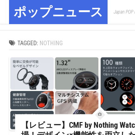
Skip
ポップニュース
to
Japan POP
content
TAGGED:
NOTHING
【レビュー】CMF by Nothing Watch