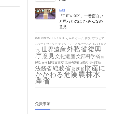
話題
「THE W 2021」一番面白い
と思ったのは？- みんなの
意見
CMF
CMFWatchPro2
Nothing
Web3
ゲーム
サウジアラビア
スマートウォッチ
チャットGTP
メタバースと
モバイルア
外務省
復興
世界遺産
プリ
庁
意見
文化遺産
文部科学省
新
日韓文化交流
製品
旅行
暗号通貨
株取引
気候変動
財産に
総務省
法務省
財務省
農林水
かかわる危険
產省
免責事項