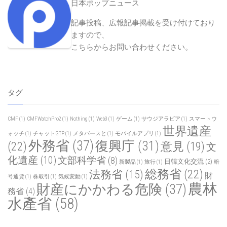
日本ポップニュース
記事投稿、広報記事掲載を受け付けており
ますので、
こちらからお問い合わせください
。
タグ
CMF
(1)
CMFWatchPro2
(1)
Nothing
(1)
Web3
(1)
ゲーム
(1)
サウジアラビア
(1)
スマートウ
世界遺産
ォッチ
(1)
チャットGTP
(1)
メタバースと
(1)
モバイルアプリ
(1)
外務省
(37)
復興庁
(31)
(22)
意見
(19)
文
化遺産
(10)
文部科学省
(8)
日韓文化交流
(2)
新製品
(1)
旅行
(1)
暗
総務省
(22)
法務省
(15)
財
号通貨
(1)
株取引
(1)
気候変動
(1)
農林
財産にかかわる危険
(37)
務省
(4)
水產省
(58)