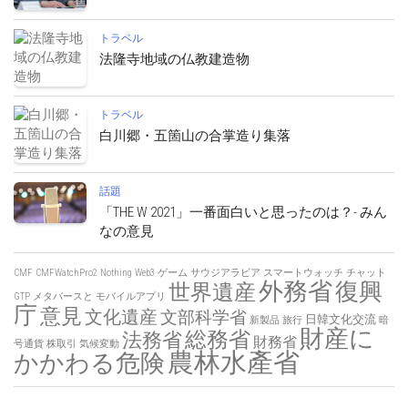
トラベル
法隆寺地域の仏教建造物
トラベル
白川郷・五箇山の合掌造り集落
話題
「THE W 2021」一番面白いと思ったのは？- みん
なの意見
CMF
CMFWatchPro2
Nothing
Web3
ゲーム
サウジアラビア
スマートウォッチ
チャット
外務省
復興
世界遺産
GTP
メタバースと
モバイルアプリ
庁
意見
文化遺産
文部科学省
日韓文化交流
新製品
旅行
暗
財産に
総務省
法務省
財務省
号通貨
株取引
気候変動
農林水產省
かかわる危険