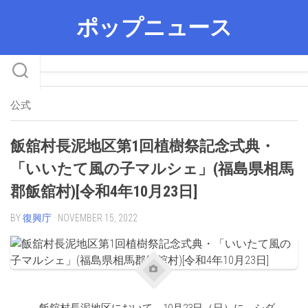
Skip
ポップニュース
to
content
公式
飯舘村長泥地区第1回植樹祭記念式典・
「いいたて風の子マルシェ」(福島県相馬
郡飯舘村)[令和4年10月23日]
BY
復興庁
· NOVEMBER 15, 2022