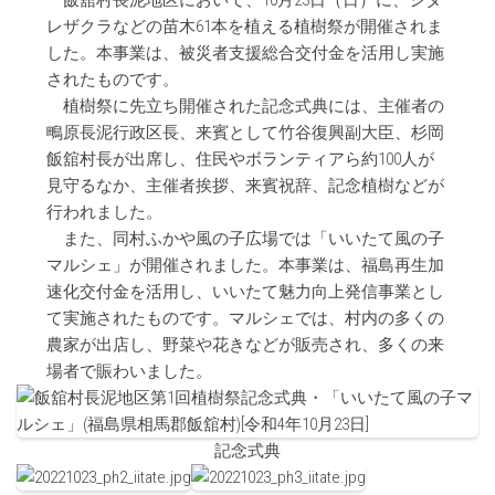
飯舘村長泥地区において、
10
月
23
日（日）に、シダ
レザクラなどの苗木
61
本を植える植樹祭が開催されま
した。本事業は、被災者支援総合交付金を活用し実施
されたものです。
植樹祭に先立ち開催された記念式典には、主催者の
鴫原長泥行政区長、来賓として竹谷復興副大臣、杉岡
飯舘村長が出席し、住民やボランティアら約
100
人が
見守るなか、主催者挨拶、来賓祝辞、記念植樹などが
行われました。
また、同村ふかや風の子広場では「いいたて風の子
マルシェ」が開催されました。本事業は、福島再生加
速化交付金を活用し、いいたて魅力向上発信事業とし
て実施されたものです。マルシェでは、村内の多くの
農家が出店し、野菜や花きなどが販売され、多くの来
場者で賑わいました。
記念式典