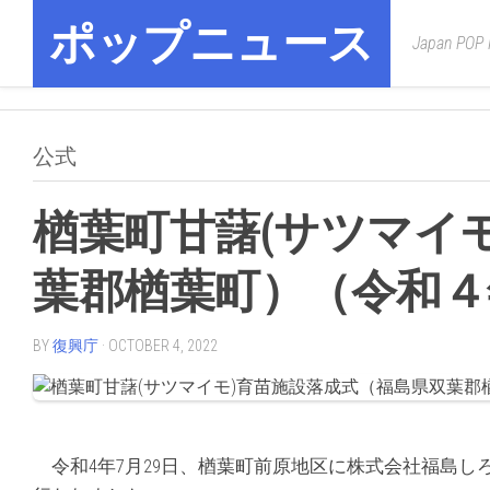
Skip
ポップニュース
to
Japan POP
content
公式
楢葉町甘藷(サツマイ
葉郡楢葉町）（令和４
BY
復興庁
· OCTOBER 4, 2022
令和4年7月29日、楢葉町前原地区に株式会社福島し