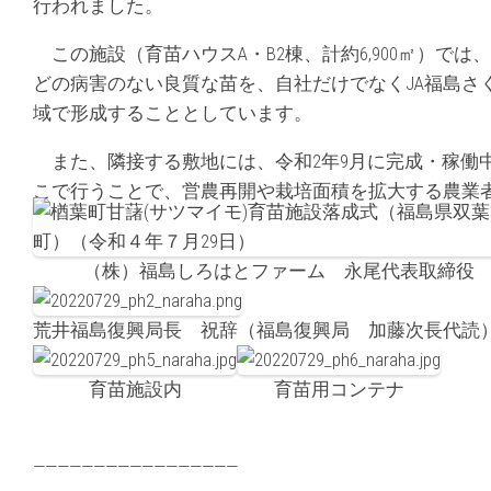
行われました。
この施設（育苗ハウスA・B2棟、計約6,900㎡）で
どの病害のない良質な苗を、自社だけでなくJA福島さ
域で形成することとしています。
また、隣接する敷地には、令和2年9月に完成・稼働
こで行うことで、営農再開や栽培面積を拡大する農業
（株）福島しろはとファーム 永尾代表取締役
荒井福島復興局長 祝辞（福島復興局 加藤次長代読
育苗施設内
育苗用コンテナ
—————————————————