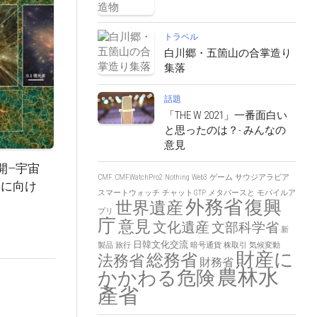
トラベル
白川郷・五箇山の合掌造り
集落
話題
「THE W 2021」一番面白い
と思ったのは？- みんなの
意見
開—宇宙
CMF
CMFWatchPro2
Nothing
Web3
ゲーム
サウジアラビア
明に向け
スマートウォッチ
チャットGTP
メタバースと
モバイルア
外務省
復興
世界遺産
プリ
庁
意見
文化遺産
文部科学省
新
日韓文化交流
製品
旅行
暗号通貨
株取引
気候変動
財産に
総務省
法務省
財務省
農林水
かかわる危険
產省