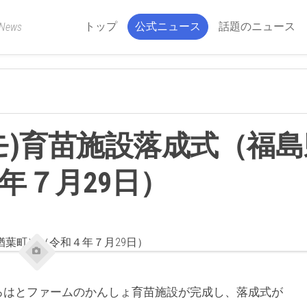
トップ
公式ニュース
話題のニュース
 News
モ)育苗施設落成式（福島
年７月29日）
ろはとファームのかんしょ育苗施設が完成し、落成式が