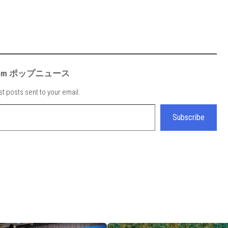
e from ポップニュース
st posts sent to your email.
Subscribe