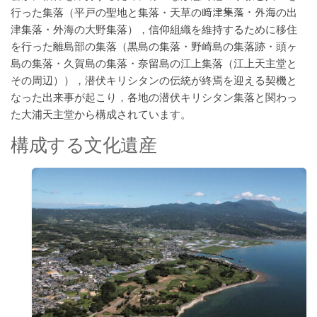
行った集落（平戸の聖地と集落・天草の﨑津集落・外海の出
津集落・外海の大野集落），信仰組織を維持するために移住
を行った離島部の集落（黒島の集落・野崎島の集落跡・頭ヶ
島の集落・久賀島の集落・奈留島の江上集落（江上天主堂と
その周辺）），潜伏キリシタンの伝統が終焉を迎える契機と
なった出来事が起こり，各地の潜伏キリシタン集落と関わっ
た大浦天主堂から構成されています。
構成する文化遺産