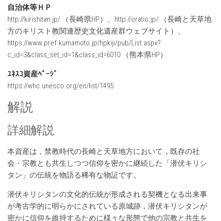
自治体等ＨＰ
http://kirishitan.jp/ （長崎県HP）、http://oratio.jp/ （長崎と天草地
方のキリスト教関連歴史文化遺産群ウェブサイト）、
https://www.pref.kumamoto.jp/hpkiji/pub/List.aspx?
c_id=3&class_set_id=1&class_id=6010 （熊本県HP）
ﾕﾈｽｺ資産ﾍﾟｰｼﾞ
https://whc.unesco.org/en/list/1495
解説
詳細解説
本資産は，禁教時代の長崎と天草地方において，既存の社
会・宗教とも共生しつつ信仰を密かに継続した「潜伏キリシ
タン」の伝統を物語る稀有な物証です。
潜伏キリシタンの文化的伝統が形成される契機となる出来事
が考古学的に明らかにされている原城跡，潜伏キリシタンが
密かに信仰を維持するために様々な形態で他の宗教と共生を