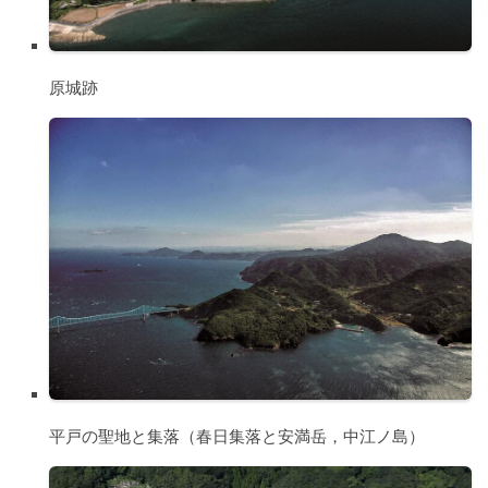
原城跡
平戸の聖地と集落（春日集落と安満岳，中江ノ島）