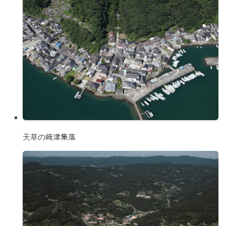
天草の﨑津集落