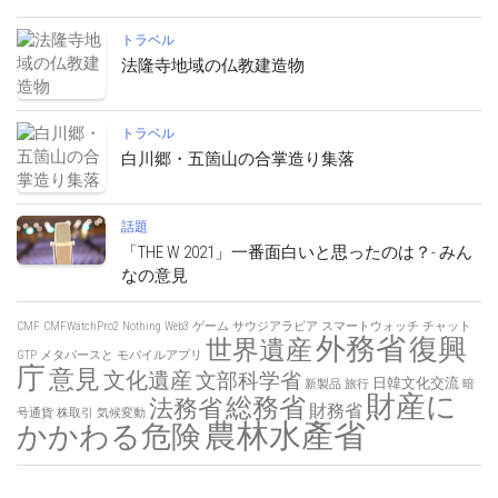
トラベル
法隆寺地域の仏教建造物
トラベル
白川郷・五箇山の合掌造り集落
話題
「THE W 2021」一番面白いと思ったのは？- みん
なの意見
CMF
CMFWatchPro2
Nothing
Web3
ゲーム
サウジアラビア
スマートウォッチ
チャット
外務省
復興
世界遺産
GTP
メタバースと
モバイルアプリ
庁
意見
文化遺産
文部科学省
日韓文化交流
新製品
旅行
暗
財産に
総務省
法務省
財務省
号通貨
株取引
気候変動
農林水產省
かかわる危険