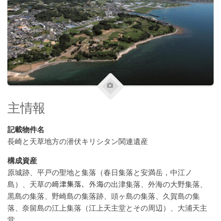
主情報
記載物件名
長崎と天草地方の潜伏キリシタン関連遺産
構成資産
原城跡、平戸の聖地と集落（春日集落と安満岳，中江ノ
島）、天草の﨑津集落、外海の出津集落、外海の大野集落、
黒島の集落、野崎島の集落跡、頭ヶ島の集落、久賀島の集
落、奈留島の江上集落（江上天主堂とその周辺）、大浦天主
堂