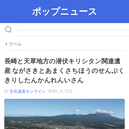
Skip
ポップニュース
to
content
トラベル
長崎と天草地方の潜伏キリシタン関連遺
産 ながさきとあまくさちほうのせんぷく
きりしたんかんれんいさん
BY
文化遺産オンライン
· APRIL 14, 2026