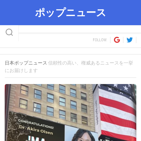
Skip
ポップニュース
to
content
FOLLOW:
日本ポップニュース
信頼性の高い、権威あるニュースを一挙
にお届けします