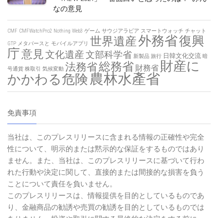
なの意見
CMF
CMFWatchPro2
Nothing
Web3
ゲーム
サウジアラビア
スマートウォッチ
チャット
外務省
復興
世界遺産
GTP
メタバースと
モバイルアプリ
庁
意見
文化遺産
文部科学省
日韓文化交流
新製品
旅行
暗
財産に
総務省
法務省
財務省
号通貨
株取引
気候変動
農林水產省
かかわる危険
免責事項
当社は、このプレスリリースに含まれる情報の正確性や完全
性について、明示的または黙示的な保証をするものではあり
ません。また、当社は、このプレスリリースに基づいて行わ
れた行動や決定に関して、直接的または間接的な損害を負う
ことについて責任を負いません。
このプレスリリースは、情報提供を目的としているものであ
り、金融商品の勧誘や売買の勧誘を目的としているものでは