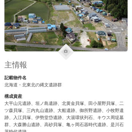
主情報
記載物件名
北海道・北東北の縄文遺跡群
構成資産
大平山元遺跡、垣ノ島遺跡、北黄金貝塚、田小屋野貝塚、二
ツ森貝塚、三内丸山遺跡、大船遺跡、御所野遺跡、小牧野遺
跡、入江貝塚、伊勢堂岱遺跡、大湯環状列石、キウス周堤墓
群、大森勝山遺跡、高砂貝塚、亀ヶ岡石器時代遺跡、是川石
器時代遺跡