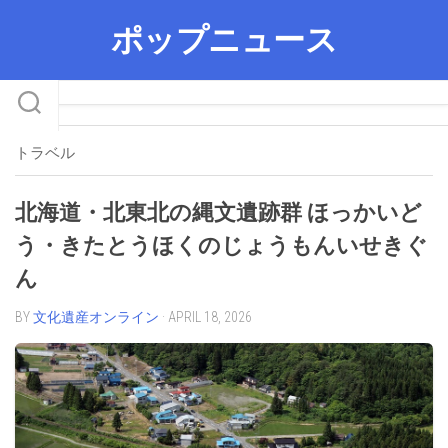
Skip
ポップニュース
to
content
トラベル
北海道・北東北の縄文遺跡群 ほっかいど
う・きたとうほくのじょうもんいせきぐ
ん
BY
文化遺産オンライン
· APRIL 18, 2026