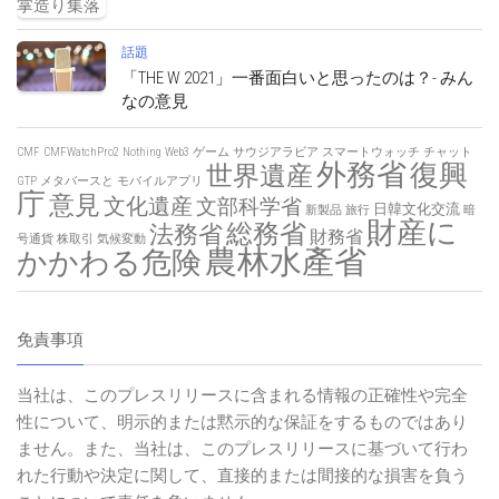
話題
「THE W 2021」一番面白いと思ったのは？- みん
なの意見
CMF
CMFWatchPro2
Nothing
Web3
ゲーム
サウジアラビア
スマートウォッチ
チャット
外務省
復興
世界遺産
GTP
メタバースと
モバイルアプリ
庁
意見
文化遺産
文部科学省
日韓文化交流
新製品
旅行
暗
財産に
総務省
法務省
財務省
号通貨
株取引
気候変動
農林水產省
かかわる危険
免責事項
当社は、このプレスリリースに含まれる情報の正確性や完全
性について、明示的または黙示的な保証をするものではあり
ません。また、当社は、このプレスリリースに基づいて行わ
れた行動や決定に関して、直接的または間接的な損害を負う