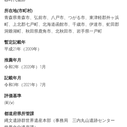
所在地(市町村)
青森県青森市、弘前市、八戸市、つがる市、東津軽郡外ヶ浜
町、上北郡七戸町、北海道函館市、千歳市、伊達市、虻田郡
洞爺湖町、秋田県鹿角市、北秋田市、岩手県一戸町
暫定記載年
平成21年（2009年）
推薦年月
令和2年（2020年）1月
記載年月
令和3年（2021年）7月
評価基準
(ⅲ)(ⅴ)
都道府県所管課
縄文遺跡群世界遺産本部（事務局 三内丸山遺跡センター