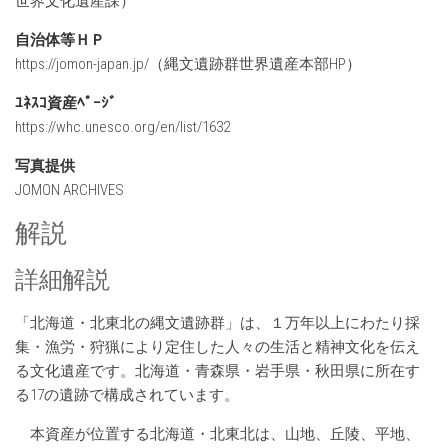
世界文化遺産課）
自治体等ＨＰ
https://jomon-japan.jp/（縄文遺跡群世界遺産本部HP）
ﾕﾈｽｺ資産ﾍﾟｰｼﾞ
https://whc.unesco.org/en/list/1632
写真提供
JOMON ARCHIVES
解説
詳細解説
「北海道・北東北の縄文遺跡群」は、１万年以上にわたり採
集・漁労・狩猟により定住した人々の生活と精神文化を伝え
る文化遺産です。北海道・青森県・岩手県・秋田県に所在す
る17の遺跡で構成されています。
本資産が位置する北海道・北東北は、山地、丘陵、平地、