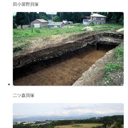
田小屋野貝塚
二ツ森貝塚