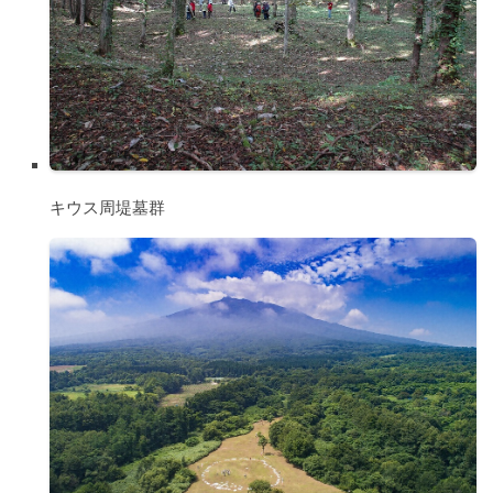
キウス周堤墓群