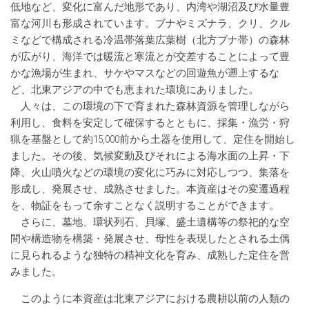
低地など、変化に富んだ地形であり、内湾や湖沼及び水量豊
富な河川も形成されています。ブナやミズナラ、クリ、クル
ミなどで構成される冷温帯落葉広葉樹（北方ブナ帯）の森林
が広がり、海洋では暖流と寒流とが交差することによって豊
かな漁場が生まれ、サケやマスなどの回遊魚が遡上するな
ど、北東アジアの中でも恵まれた環境にありました。
人々は、この環境の下で育まれた森林資源を管理しながら
利用し、食料を安定して確保するとともに、採集・漁労・狩
猟を基盤として約15,000前から土器を使用して、定住を開始し
ました。その後、気候変動及びそれによる海水面の上昇・下
降、火山噴火などの環境の変化に巧みに対応しつつ、集落を
形成し、発展させ、成熟させました。本資産はその変遷過程
を、物証をもって余すことなく説明することができます。
さらに、墓地、環状列石、貝塚、盛土遺構等の祭祀的な空
間や構造物を構築・発展させ、母性を表現したとされる土偶
に見られるような独特の精神文化を育み、成熟した定住を営
みました。
このように本資産は北東アジアにおける農耕以前の人類の