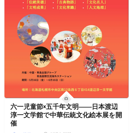
六一児童節×五千年文明――日本渡辺
淳一文学館で中華伝統文化絵本展を開
催