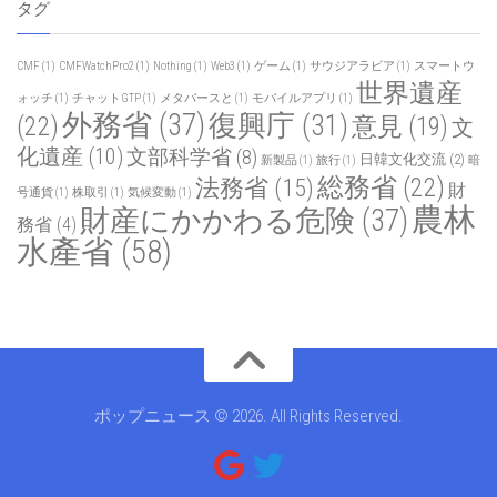
タグ
CMF
(1)
CMFWatchPro2
(1)
Nothing
(1)
Web3
(1)
ゲーム
(1)
サウジアラビア
(1)
スマートウ
世界遺産
ォッチ
(1)
チャットGTP
(1)
メタバースと
(1)
モバイルアプリ
(1)
外務省
(37)
復興庁
(31)
(22)
意見
(19)
文
化遺産
(10)
文部科学省
(8)
日韓文化交流
(2)
新製品
(1)
旅行
(1)
暗
総務省
(22)
法務省
(15)
財
号通貨
(1)
株取引
(1)
気候変動
(1)
農林
財産にかかわる危険
(37)
務省
(4)
水產省
(58)
ポップニュース © 2026. All Rights Reserved.