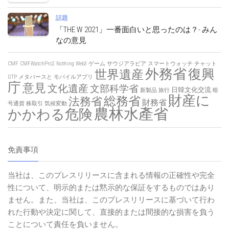
話題
「THE W 2021」一番面白いと思ったのは？- みん
なの意見
CMF
CMFWatchPro2
Nothing
Web3
ゲーム
サウジアラビア
スマートウォッチ
チャット
外務省
復興
世界遺産
GTP
メタバースと
モバイルアプリ
庁
意見
文化遺産
文部科学省
日韓文化交流
新製品
旅行
暗
財産に
総務省
法務省
財務省
号通貨
株取引
気候変動
農林水產省
かかわる危険
免責事項
当社は、このプレスリリースに含まれる情報の正確性や完全
性について、明示的または黙示的な保証をするものではあり
ません。また、当社は、このプレスリリースに基づいて行わ
れた行動や決定に関して、直接的または間接的な損害を負う
ことについて責任を負いません。