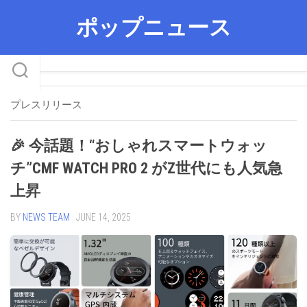
Skip
ポップニュース
to
content
プレスリリース
🎉 今話題！“おしゃれスマートウォッ
チ”CMF WATCH PRO 2 がZ世代にも人気急
上昇
BY
NEWS TEAM
· JUNE 14, 2025