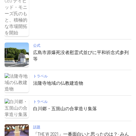
公式
広島市原爆死没者慰霊式並びに平和祈念式参列
等
トラベル
法隆寺地域の仏教建造物
トラベル
白川郷・五箇山の合掌造り集落
話題
「THE W 2021」一番面白いと思ったのは？- みん