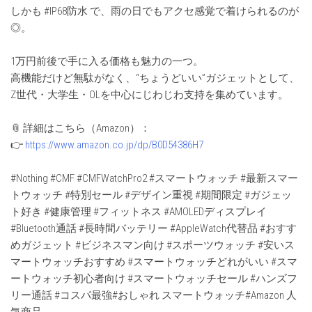
しかも #IP68防水 で、雨の日でもアクセ感覚で着けられるのが
◎。
1万円前後で手に入る価格も魅力の一つ。
高機能だけど無駄がなく、“ちょうどいい”ガジェットとして、
Z世代・大学生・OLを中心にじわじわ支持を集めています。
📎 詳細はこちら（Amazon）：
👉
https://www.amazon.co.jp/dp/B0D54386H7
#Nothing #CMF #CMFWatchPro2 #スマートウォッチ #最新スマー
トウォッチ #特別セール #デザイン重視 #期間限定 #ガジェッ
ト好き #健康管理 #フィットネス #AMOLEDディスプレイ
#Bluetooth通話 #長時間バッテリー #AppleWatch代替品 #おすす
めガジェット #ビジネスマン向け #スポーツウォッチ #安いス
マートウォッチおすすめ #スマートウォッチどれがいい #スマ
ートウォッチ初心者向け #スマートウォッチセール #ハンズフ
リー通話 #コスパ最強#おしゃれ スマートウォッチ#Amazon 人