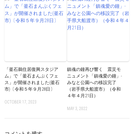
「釜石鵜住居復興スタジア
鎮魂の鐘再び響く 震災モ
ム」で「釜石まんぷくフェ
ニュメント「鎮魂愛の鐘」-
ス」が開催されました(釜石
みなと公園への移設完了
市)〔令和５年９月28日〕
（岩手県大船渡市）（令和
４年４月21日）
OCTOBER 17, 2023
MAY 3, 2022
コメントを残す