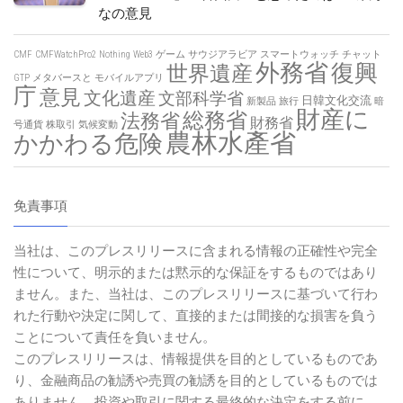
なの意見
CMF
CMFWatchPro2
Nothing
Web3
ゲーム
サウジアラビア
スマートウォッチ
チャット
外務省
復興
世界遺産
GTP
メタバースと
モバイルアプリ
庁
意見
文化遺産
文部科学省
日韓文化交流
新製品
旅行
暗
財産に
総務省
法務省
財務省
号通貨
株取引
気候変動
農林水產省
かかわる危険
免責事項
当社は、このプレスリリースに含まれる情報の正確性や完全
性について、明示的または黙示的な保証をするものではあり
ません。また、当社は、このプレスリリースに基づいて行わ
れた行動や決定に関して、直接的または間接的な損害を負う
ことについて責任を負いません。
このプレスリリースは、情報提供を目的としているものであ
り、金融商品の勧誘や売買の勧誘を目的としているものでは
ありません。投資や取引に関する最終的な決定をする前に、