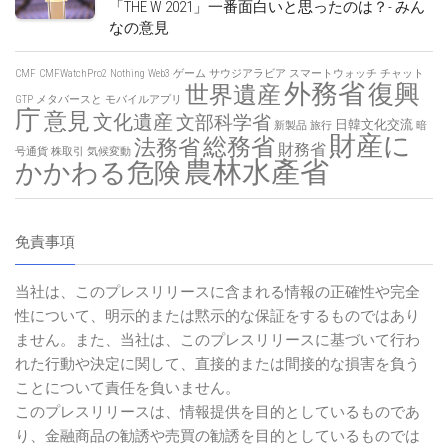
「THE W 2021」一番面白いと思ったのは？- みん
なの意見
CMF
CMFWatchPro2
Nothing
Web3
ゲーム
サウジアラビア
スマートウォッチ
チャット
外務省
復興
世界遺産
GTP
メタバースと
モバイルアプリ
庁
意見
文化遺産
文部科学省
日韓文化交流
新製品
旅行
暗
財産に
総務省
法務省
財務省
号通貨
株取引
気候変動
農林水產省
かかわる危険
免責事項
当社は、このプレスリリースに含まれる情報の正確性や完全
性について、明示的または黙示的な保証をするものではあり
ません。また、当社は、このプレスリリースに基づいて行わ
れた行動や決定に関して、直接的または間接的な損害を負う
ことについて責任を負いません。
このプレスリリースは、情報提供を目的としているものであ
り、金融商品の勧誘や売買の勧誘を目的としているものでは