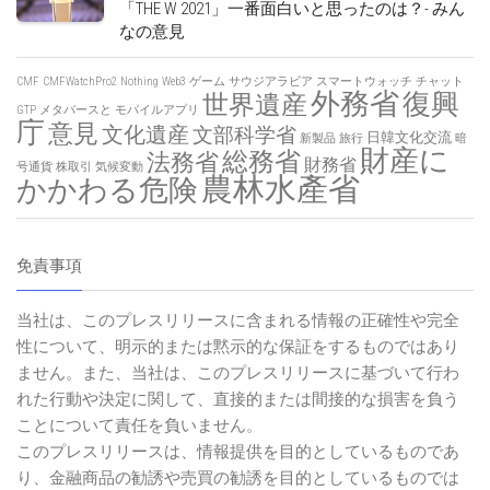
「THE W 2021」一番面白いと思ったのは？- みん
なの意見
CMF
CMFWatchPro2
Nothing
Web3
ゲーム
サウジアラビア
スマートウォッチ
チャット
外務省
復興
世界遺産
GTP
メタバースと
モバイルアプリ
庁
意見
文化遺産
文部科学省
日韓文化交流
新製品
旅行
暗
財産に
総務省
法務省
財務省
号通貨
株取引
気候変動
農林水產省
かかわる危険
免責事項
当社は、このプレスリリースに含まれる情報の正確性や完全
性について、明示的または黙示的な保証をするものではあり
ません。また、当社は、このプレスリリースに基づいて行わ
れた行動や決定に関して、直接的または間接的な損害を負う
ことについて責任を負いません。
このプレスリリースは、情報提供を目的としているものであ
り、金融商品の勧誘や売買の勧誘を目的としているものでは