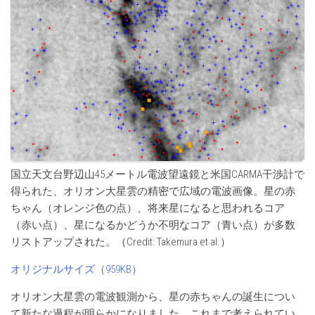
国立天文台野辺山45メートル電波望遠鏡と米国CARMA干渉計で
得られた、オリオン大星雲の精密で広域の電波画像。星の赤
ちゃん（オレンジ色の点）、将来星になると思われるコア
（赤い点）、星になるかどうか不明なコア（青い点）が多数
リストアップされた。（Credit: Takemura et al.）
オリジナルサイズ（959KB）
オリオン大星雲の電波観測から、星の赤ちゃんの誕生につい
て新たな過程が明らかになりました。これまで考えられてい