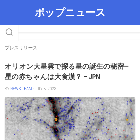
Skip
ポップニュース
to
content
プレスリリース
オリオン大星雲で探る星の誕生の秘密—
星の赤ちゃんは大食漢？ – JPN
BY
NEWS TEAM
· JULY 8, 2023