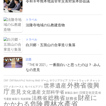
令和８年熊本地震非常災害対策本部会議
トラベル
法隆寺地域の仏教建造物
トラベル
白川郷・五箇山の合掌造り集落
話題
「THE W 2021」一番面白いと思ったのは？- みん
なの意見
CMF
CMFWatchPro2
Nothing
Web3
ゲーム
サウジアラビア
スマートウォッチ
チャット
外務省
復興
世界遺産
GTP
メタバースと
モバイルアプリ
庁
意見
文化遺産
文部科学省
日韓文化交流
新製品
旅行
暗
財産に
総務省
法務省
財務省
号通貨
株取引
気候変動
農林水產省
かかわる危険