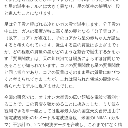
た星の誕生モデルとは大きく異なり、星の誕生の解明が一段
と進んだことになります。
星は分子雲と呼ばれる冷たいガス雲で誕生します。分子雲の
中には、ガスの密度が特に高く星の卵となる「分子雲コア」
（以下、コア）が点在し、そのコアから星の赤ちゃんが誕生
すると考えられています。誕生する星の質量はさまざまです
が、どの程度の質量の星がどのような割合で誕生するかを示
す「質量関数」は、天の川銀河では場所によらずほぼ同じで
あることが知られています。コアの質量関数も星の質量関数
と同じ傾向であり、コアの質量はそのまま星の質量に結びつ
くと考えられてきましたが、これは限られた領域の観測から
得られたモデルに過ぎませんでした。
今回の研究では、オリオン大星雲の広い領域を電波で観測す
ることで、この真否を確かめることに挑みました。ミリ波を
観測できる単一鏡としては世界最大級の国立天文台野辺山宇
宙電波観測所の45メートル電波望遠鏡、米国のCARMA（カル
マ）干渉計の、2つの観測データを合成し、これまでになく精