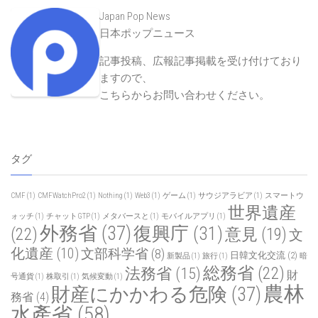
Japan Pop News
日本ポップニュース
記事投稿、広報記事掲載を受け付けており
ますので、
こちらからお問い合わせください
。
タグ
CMF
(1)
CMFWatchPro2
(1)
Nothing
(1)
Web3
(1)
ゲーム
(1)
サウジアラビア
(1)
スマートウ
世界遺産
ォッチ
(1)
チャットGTP
(1)
メタバースと
(1)
モバイルアプリ
(1)
外務省
(37)
復興庁
(31)
(22)
意見
(19)
文
化遺産
(10)
文部科学省
(8)
日韓文化交流
(2)
新製品
(1)
旅行
(1)
暗
総務省
(22)
法務省
(15)
財
号通貨
(1)
株取引
(1)
気候変動
(1)
農林
財産にかかわる危険
(37)
務省
(4)
水產省
(58)