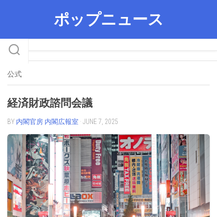
Skip
ポップニュース
to
content
公式
経済財政諮問会議
BY
内閣官房 内閣広報室
· JUNE 7, 2025