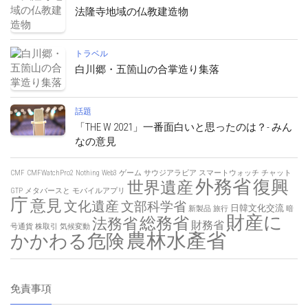
法隆寺地域の仏教建造物
トラベル
白川郷・五箇山の合掌造り集落
話題
「THE W 2021」一番面白いと思ったのは？- みん
なの意見
CMF
CMFWatchPro2
Nothing
Web3
ゲーム
サウジアラビア
スマートウォッチ
チャット
外務省
復興
世界遺産
GTP
メタバースと
モバイルアプリ
庁
意見
文化遺産
文部科学省
日韓文化交流
新製品
旅行
暗
財産に
総務省
法務省
財務省
号通貨
株取引
気候変動
農林水產省
かかわる危険
免責事項