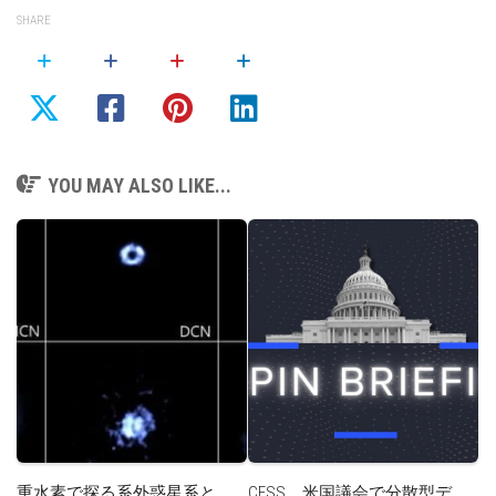
SHARE
YOU MAY ALSO LIKE...
重水素で探る系外惑星系と
CESS、米国議会で分散型デ