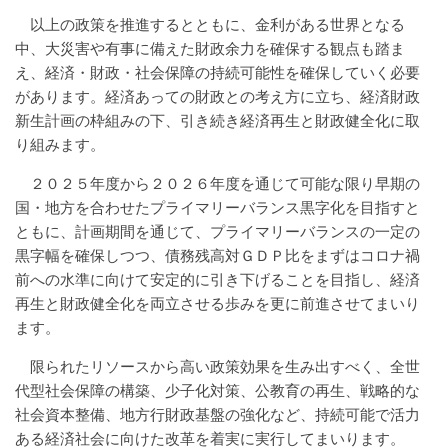
以上の政策を推進するとともに、金利がある世界となる
中、大災害や有事に備えた財政余力を確保する観点も踏ま
え、経済・財政・社会保障の持続可能性を確保していく必要
があります。経済あっての財政との考え方に立ち、経済財政
新生計画の枠組みの下、引き続き経済再生と財政健全化に取
り組みます。
２０２５年度から２０２６年度を通じて可能な限り早期の
国・地方を合わせたプライマリーバランス黒字化を目指すと
ともに、計画期間を通じて、プライマリーバランスの一定の
黒字幅を確保しつつ、債務残高対ＧＤＰ比をまずはコロナ禍
前への水準に向けて安定的に引き下げることを目指し、経済
再生と財政健全化を両立させる歩みを更に前進させてまいり
ます。
限られたリソースから高い政策効果を生み出すべく、全世
代型社会保障の構築、少子化対策、公教育の再生、戦略的な
社会資本整備、地方行財政基盤の強化など、持続可能で活力
ある経済社会に向けた改革を着実に実行してまいります。