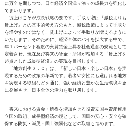
に万全を期しつつ、日本経済全国津々浦々の成長力を強化し
てまいります。
賃上げこそが成長戦略の要です。手取り増は『減税よりも
賃上げ』との基本的考え方のもと、減税政策によって手取り
を増やすのではなく、賃上げによって手取りが増えるように
いたします。そのために、経済全体のパイを拡大する中で、
年１パーセント程度の実質賃金上昇を社会通念の規範として
定着させ、現在及び将来の賃金・所得が増加する『賃上げを
起点とした成長型経済』の実現を目指します。
『地方創生２．０』は、『新しい日本・楽しい日本』を実
現するための政策の革新です。若者や女性にも選ばれる地方
を実現する取組などを通じ、強い経済と豊かな生活環境を更
に発展させ、日本全体の活力を取り戻します。
将来における賃金・所得を増加させる投資立国や資産運用
立国の取組、成長型経済の礎として、国民の安心・安全を確
保する防災・減災・国土強靱化などの取組も進めます。