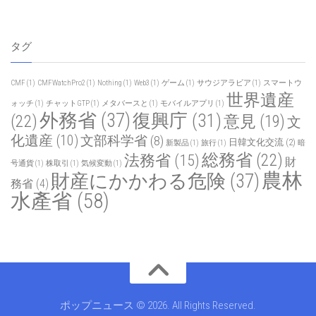
タグ
CMF
(1)
CMFWatchPro2
(1)
Nothing
(1)
Web3
(1)
ゲーム
(1)
サウジアラビア
(1)
スマートウ
世界遺産
ォッチ
(1)
チャットGTP
(1)
メタバースと
(1)
モバイルアプリ
(1)
外務省
(37)
復興庁
(31)
(22)
意見
(19)
文
化遺産
(10)
文部科学省
(8)
日韓文化交流
(2)
新製品
(1)
旅行
(1)
暗
総務省
(22)
法務省
(15)
財
号通貨
(1)
株取引
(1)
気候変動
(1)
農林
財産にかかわる危険
(37)
務省
(4)
水產省
(58)
ポップニュース © 2026. All Rights Reserved.