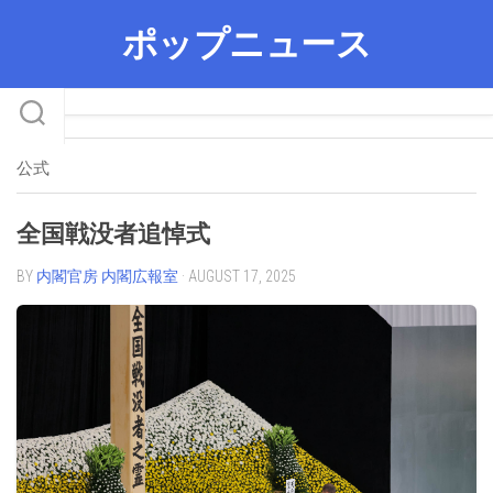
Skip
ポップニュース
to
content
公式
全国戦没者追悼式
BY
内閣官房 内閣広報室
· AUGUST 17, 2025