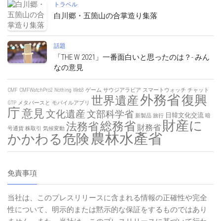
トラベル
白川郷・五箇山の合掌造り集落
話題
「THE W 2021」一番面白いと思ったのは？- みん
なの意見
CMF
CMFWatchPro2
Nothing
Web3
ゲーム
サウジアラビア
スマートウォッチ
チャット
外務省
復興
世界遺産
GTP
メタバースと
モバイルアプリ
庁
意見
文化遺産
文部科学省
日韓文化交流
新製品
旅行
暗
財産に
総務省
法務省
財務省
号通貨
株取引
気候変動
農林水產省
かかわる危険
免責事項
当社は、このプレスリリースに含まれる情報の正確性や完全
性について、明示的または黙示的な保証をするものではあり