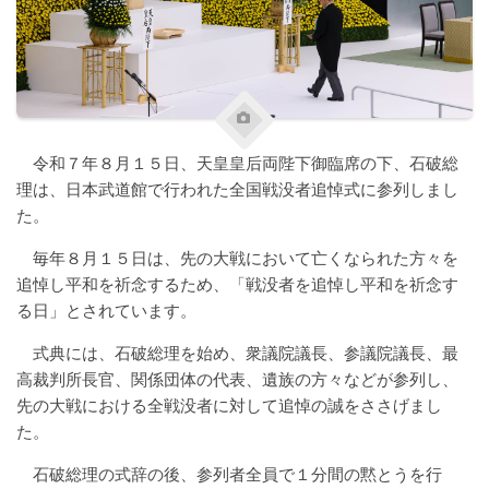
令和７年８月１５日、天皇皇后両陛下御臨席の下、石破総
理は、日本武道館で行われた全国戦没者追悼式に参列しまし
た。
毎年８月１５日は、先の大戦において亡くなられた方々を
追悼し平和を祈念するため、「戦没者を追悼し平和を祈念す
る日」とされています。
式典には、石破総理を始め、衆議院議長、参議院議長、最
高裁判所長官、関係団体の代表、遺族の方々などが参列し、
先の大戦における全戦没者に対して追悼の誠をささげまし
た。
石破総理の式辞の後、参列者全員で１分間の黙とうを行