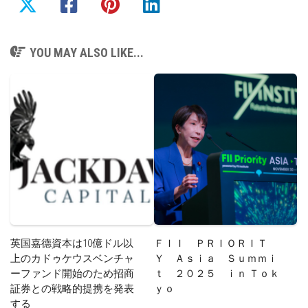
YOU MAY ALSO LIKE...
英国嘉德資本は10億ドル以
ＦＩＩ ＰＲＩＯＲＩＴ
上のカドゥケウスベンチャ
Ｙ Ａｓｉａ Ｓｕｍｍｉ
ーファンド開始のため招商
ｔ ２０２５ ｉｎ Ｔｏｋ
証券との戦略的提携を発表
ｙｏ
する