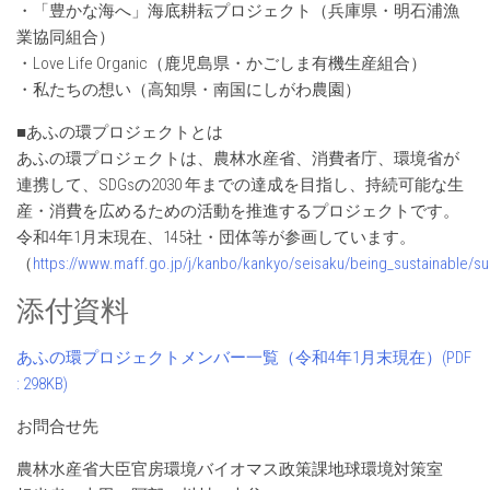
・「豊かな海へ」海底耕耘プロジェクト（兵庫県・明石浦漁
業協同組合）
・Love Life Organic（鹿児島県・かごしま有機生産組合）
・私たちの想い（高知県・南国にしがわ農園）
■あふの環プロジェクトとは
あふの環プロジェクトは、農林水産省、消費者庁、環境省が
連携して、SDGsの2030 年までの達成を目指し、持続可能な生
産・消費を広めるための活動を推進するプロジェクトです。
令和4年1月末現在、145社・団体等が参画しています。
（
https://www.maff.go.jp/j/kanbo/kankyo/seisaku/being_sustainable/su
添付資料
あふの環プロジェクトメンバー一覧（令和4年1月末現在）(PDF
: 298KB)
お問合せ先
農林水産省大臣官房環境バイオマス政策課地球環境対策室