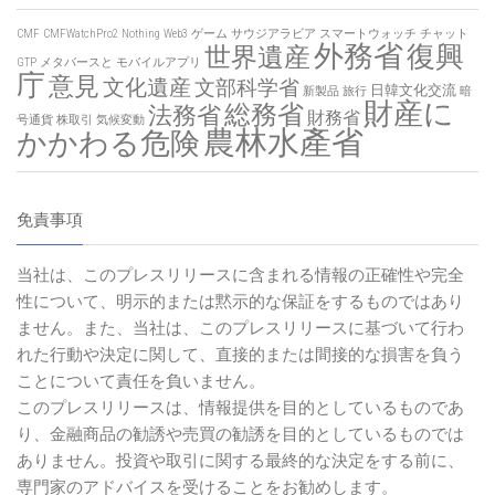
CMF
CMFWatchPro2
Nothing
Web3
ゲーム
サウジアラビア
スマートウォッチ
チャット
外務省
復興
世界遺産
GTP
メタバースと
モバイルアプリ
庁
意見
文化遺産
文部科学省
日韓文化交流
新製品
旅行
暗
財産に
総務省
法務省
財務省
号通貨
株取引
気候変動
農林水產省
かかわる危険
免責事項
当社は、このプレスリリースに含まれる情報の正確性や完全
性について、明示的または黙示的な保証をするものではあり
ません。また、当社は、このプレスリリースに基づいて行わ
れた行動や決定に関して、直接的または間接的な損害を負う
ことについて責任を負いません。
このプレスリリースは、情報提供を目的としているものであ
り、金融商品の勧誘や売買の勧誘を目的としているものでは
ありません。投資や取引に関する最終的な決定をする前に、
専門家のアドバイスを受けることをお勧めします。