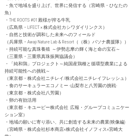
・魚で地域を盛り上げ、世界に発信する（宮崎県・ひなたの
魚）
・THE ROOTS #01 殿様が搾る牛乳
（広島県・LIFECT × 株式会社カシワダイリンクス）
・自然と技術が調和した未来へのフィールド
（兵庫県・Awaji Nature Lab & Resort（（株）パソナ農援隊））
・持続可能な真珠養殖 ～伊勢志摩の輝く海と命の宝石～
（三重県・三重県真珠振興協議会）
・「純和鶏」プロジェクト～純国産鶏種と循環型農業による
持続可能性への挑戦～
（東京都・株式会社ニチレイ/株式会社ニチレイフレッシュ）
・食のサーキュラーエコノミー -山梨市と八芳園の挑戦-
（東京都・株式会社八芳園）
・卵の有効活用
（東京都・キユーピー株式会社 広報・グループコミュニケー
ション室）
・地域の願いに寄り添い、共に創造する未来の農業(映像編)
（宮崎県・株式会社杉本商店×株式会社イノフィス×宮崎大