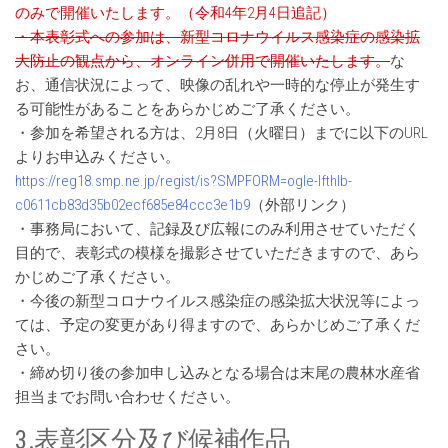
のみで開催いたします。（令和4年2月4日追記）
・本表彰式への参加は、新型コロナウイルス感染症の感染拡
大防止の観点から、オンライン併用で開催いたします。
な
お、通信状況によって、映像の乱れや一時的な停止が発生す
る可能性があることをあらかじめご了承ください。
・参加を希望される方は、2月8日（火曜日）までに以下のURL
よりお申込みください。
https://reg18.smp.ne.jp/regist/is?SMPFORM=ogle-lfthlb-
c0611cb83d35b02ecf685e84ccc3e1b9
（外部リンク）
・事務局において、記録及び広報にのみ利用させていただく
目的で、表彰式の模様を撮影させていただきますので、あら
かじめご了承ください。
・今後の新型コロナウイルス感染症の感染拡大状況等によっ
ては、予定の変更があり得ますので、あらかじめご了承くだ
さい。
・締め切り後の参加申し込みとなる場合は末尾の農林水産省
担当までお問い合わせください。
3.表彰区分及び候補作品