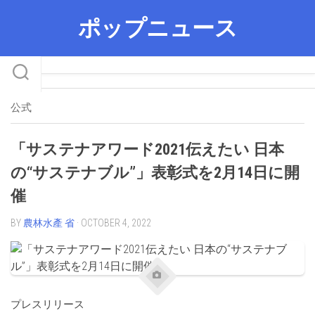
Skip
ポップニュース
to
content
公式
「サステナアワード2021伝えたい 日本
の“サステナブル”」表彰式を2月14日に開
催
BY
農林水產 省
· OCTOBER 4, 2022
プレスリリース