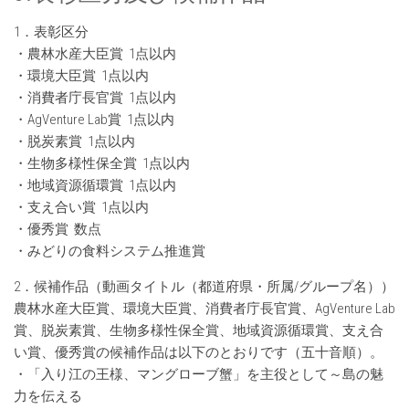
1．表彰区分
・農林水産大臣賞 1点以内
・環境大臣賞 1点以内
・消費者庁長官賞 1点以内
・AgVenture Lab賞 1点以内
・脱炭素賞 1点以内
・生物多様性保全賞 1点以内
・地域資源循環賞 1点以内
・支え合い賞 1点以内
・優秀賞 数点
・みどりの食料システム推進賞
2．候補作品（動画タイトル（都道府県・所属/グループ名））
農林水産大臣賞、環境大臣賞、消費者庁長官賞、AgVenture Lab
賞、脱炭素賞、生物多様性保全賞、地域資源循環賞、支え合
い賞、優秀賞の候補作品は以下のとおりです（五十音順）。
・「入り江の王様、マングローブ蟹」を主役として～島の魅
力を伝える