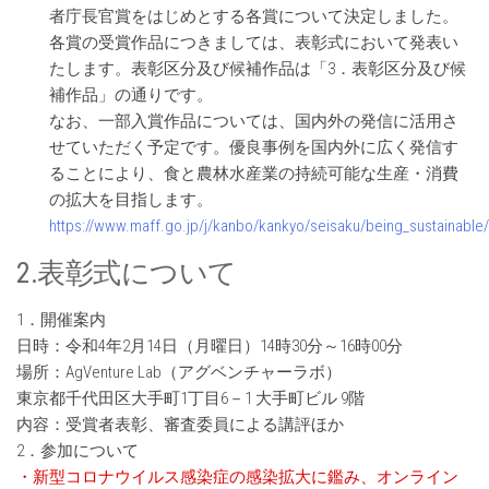
者庁長官賞をはじめとする各賞について決定しました。
各賞の受賞作品につきましては、表彰式において発表い
たします。表彰区分及び候補作品は「3．表彰区分及び候
補作品」の通りです。
なお、一部入賞作品については、国内外の発信に活用さ
せていただく予定です。優良事例を国内外に広く発信す
ることにより、食と農林水産業の持続可能な生産・消費
の拡大を目指します。
https://www.maff.go.jp/j/kanbo/kankyo/seisaku/being_sustainable
2.表彰式について
1．開催案内
日時：令和4年2月14日（月曜日）14時30分～16時00分
場所：AgVenture Lab（アグベンチャーラボ）
東京都千代田区大手町1丁目6－1 大手町ビル 9階
内容：受賞者表彰、審査委員による講評ほか
2．参加について
・新型コロナウイルス感染症の感染拡大に鑑み、オンライン