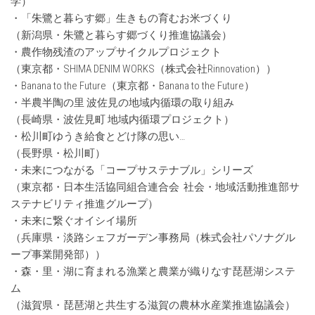
学）
・「朱鷺と暮らす郷」生きもの育むお米づくり
（新潟県・朱鷺と暮らす郷づくり推進協議会）
・農作物残渣のアップサイクルプロジェクト
（東京都・SHIMA DENIM WORKS（株式会社Rinnovation））
・Banana to the Future（東京都・Banana to the Future）
・半農半陶の里 波佐見の地域内循環の取り組み
（長崎県・波佐見町 地域内循環プロジェクト）
・松川町ゆうき給食とどけ隊の思い…
（長野県・松川町）
・未来につながる「コープサステナブル」シリーズ
（東京都・日本生活協同組合連合会 社会・地域活動推進部サ
ステナビリティ推進グループ）
・未来に繋ぐオイシイ場所
（兵庫県・淡路シェフガーデン事務局（株式会社パソナグル
ープ事業開発部））
・森・里・湖に育まれる漁業と農業が織りなす琵琶湖システ
ム
（滋賀県・琵琶湖と共生する滋賀の農林水産業推進協議会）