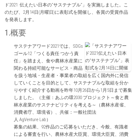
ド2021 伝えたい日本の“サステナブル”」を実施しました。こ
のたび、2月14日(月曜日)に表彰式を開催し、各賞の受賞作品
を発表します。
1.概要
サステナアワード2021では、SDGs
ゴール12「つくる責任 つかう責
任」を踏まえ、食や農林水産業に
関わる持続可能なサービス・商品
を扱う地域・生産者・事業者の取組を広く国内外に発信
していくことを目的として、サステナブルな取組を分か
りやすく紹介する動画を昨年10月26日から1月5日まで募集
しました。（主催：あふの環2030 プロジェクト～食と農
林水産業のサステナビリティを考える～（農林水産省、
消費者庁、環境省）、共催：一般社団法
人 AgVenture Lab）
募集の結果、92作品のご応募をいただき、今般、有識者
による審査を行い、農林水産大臣賞、環境大臣賞、消費