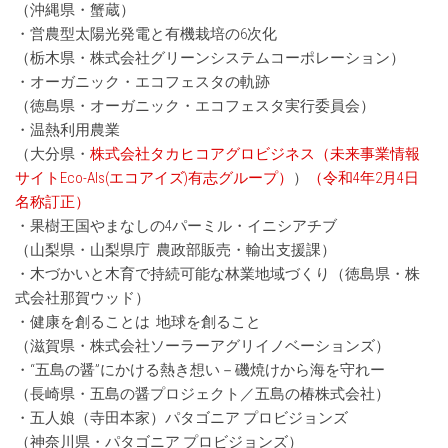
（沖縄県・蟹蔵）
・営農型太陽光発電と有機栽培の6次化
（栃木県・株式会社グリーンシステムコーポレーション）
・オーガニック・エコフェスタの軌跡
（徳島県・オーガニック・エコフェスタ実行委員会）
・温熱利用農業
（大分県・
株式会社タカヒコアグロビジネス（未来事業情報
サイトEco-AIs(エコアイズ)有志グループ）
）
（令和4年2月4日
名称訂正）
・果樹王国やまなしの4パーミル・イニシアチブ
（山梨県・山梨県庁 農政部販売・輸出支援課）
・木づかいと木育で持続可能な林業地域づくり（徳島県・株
式会社那賀ウッド）
・健康を創ることは 地球を創ること
（滋賀県・株式会社ソーラーアグリイノベーションズ）
・“五島の醤”にかける熱き想い－磯焼けから海を守れー
（長崎県・五島の醤プロジェクト／五島の椿株式会社）
・五人娘（寺田本家）パタゴニア プロビジョンズ
（神奈川県・パタゴニア プロビジョンズ）