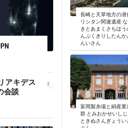
長崎と天草地方の潜
リシタン関連遺産 
きとあまくさちほう
んぷくきりしたんか
んいさん
PN
リアキデス
の会談
富岡製糸場と絹産業
群 とみおかせいし
ときぬさんぎょうい
ぐん