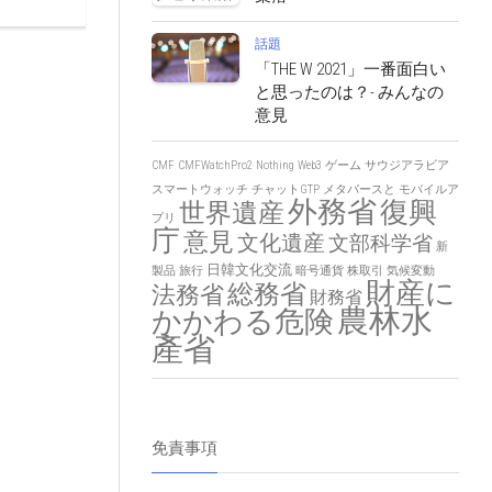
話題
「THE W 2021」一番面白い
と思ったのは？- みんなの
意見
CMF
CMFWatchPro2
Nothing
Web3
ゲーム
サウジアラビア
スマートウォッチ
チャットGTP
メタバースと
モバイルア
外務省
復興
世界遺産
プリ
庁
意見
文化遺産
文部科学省
新
日韓文化交流
製品
旅行
暗号通貨
株取引
気候変動
財産に
総務省
法務省
財務省
農林水
かかわる危険
產省
免責事項