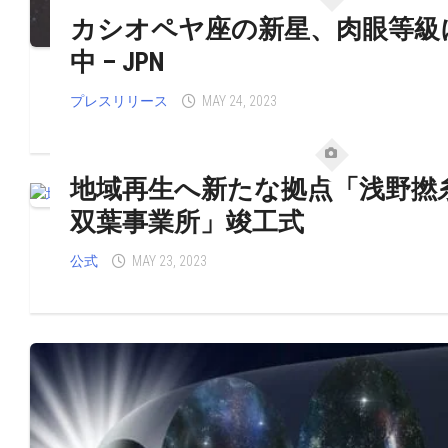
カシオペヤ座の新星、肉眼等級
中 – JPN
プレスリリース
MAY 24, 2023
地域再生へ新たな拠点「浅野
双葉事業所」竣工式
公式
MAY 23, 2023