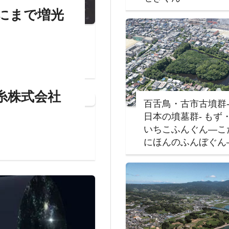
にまで増光
撚糸株式会社
百舌鳥・古市古墳群
日本の墳墓群‐ もず
いちこふんぐん―こ
にほんのふんぼぐん