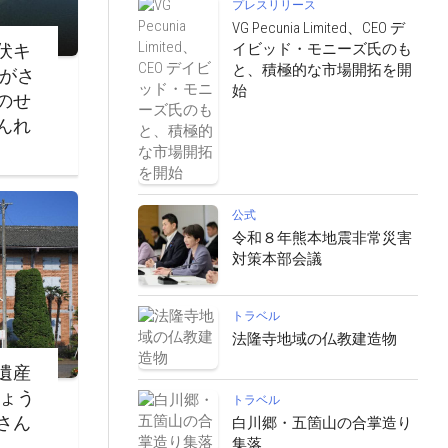
プレスリリース
VG Pecunia Limited、CEO デ
イビッド・モニーズ氏のも
伏キ
と、積極的な市場開拓を開
ながさ
始
のせ
んれ
公式
令和８年熊本地震非常災害
対策本部会議
トラベル
法隆寺地域の仏教建造物
遺産
じょう
トラベル
さん
白川郷・五箇山の合掌造り
集落