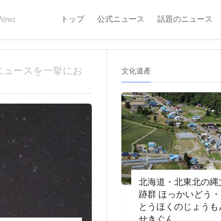
トップ
公式ニュース
話題のニュース
 News
ニュースを一挙にお
文化遺產
北海道・北東北の縄
跡群 ほっかいどう
とうほくのじょうも
せきぐん