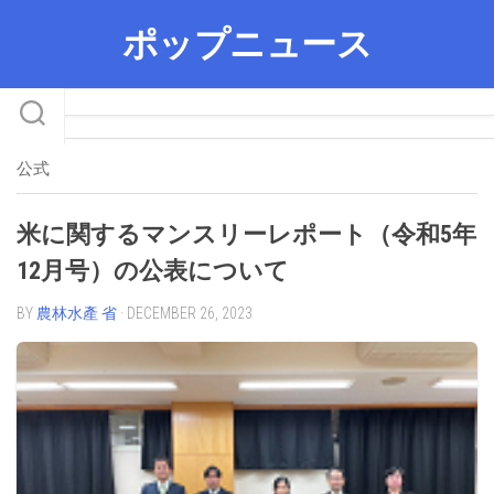
Skip
ポップニュース
to
content
公式
米に関するマンスリーレポート（令和5年
12月号）の公表について
BY
農林水產 省
· DECEMBER 26, 2023