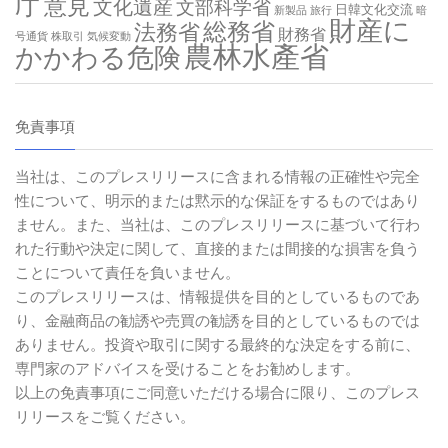
庁
意見
文化遺産
文部科学省
日韓文化交流
新製品
旅行
暗
財産に
総務省
法務省
財務省
号通貨
株取引
気候変動
農林水產省
かかわる危険
免責事項
当社は、このプレスリリースに含まれる情報の正確性や完全
性について、明示的または黙示的な保証をするものではあり
ません。また、当社は、このプレスリリースに基づいて行わ
れた行動や決定に関して、直接的または間接的な損害を負う
ことについて責任を負いません。
このプレスリリースは、情報提供を目的としているものであ
り、金融商品の勧誘や売買の勧誘を目的としているものでは
ありません。投資や取引に関する最終的な決定をする前に、
専門家のアドバイスを受けることをお勧めします。
以上の免責事項にご同意いただける場合に限り、このプレス
リリースをご覧ください。