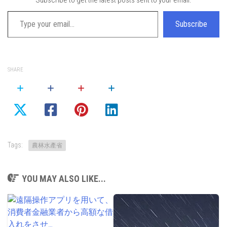
Type your email…
Subscribe
SHARE
Tags:
農林水產省
YOU MAY ALSO LIKE...