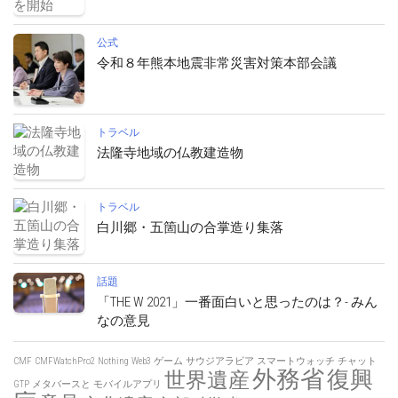
公式
令和８年熊本地震非常災害対策本部会議
トラベル
法隆寺地域の仏教建造物
トラベル
白川郷・五箇山の合掌造り集落
話題
「THE W 2021」一番面白いと思ったのは？- みん
なの意見
CMF
CMFWatchPro2
Nothing
Web3
ゲーム
サウジアラビア
スマートウォッチ
チャット
外務省
復興
世界遺産
GTP
メタバースと
モバイルアプリ