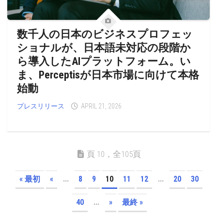
数千人の日本のビジネスプロフェッ
ショナルが、日本語未対応の段階か
ら導入したAIプラットフォーム。い
ま、Perceptisが日本市場に向けて本格
始動
プレスリリース
APRIL 21, 2026
頁 10，全105頁
« 最初
«
...
8
9
10
11
12
...
20
30
40
...
»
最終 »