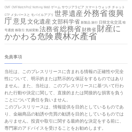
CMF
CMFWatchPro2
Nothing
Web3
ゲーム
サウジアラビア
スマートウォッチ
チャット
外務省
復興
世界遺産
GTP
メタバースと
モバイルアプリ
庁
意見
文化遺産
文部科学省
日韓文化交流
新製品
旅行
暗
財産に
総務省
法務省
財務省
号通貨
株取引
気候変動
農林水產省
かかわる危険
免責事項
当社は、このプレスリリースに含まれる情報の正確性や完全
性について、明示的または黙示的な保証をするものではあり
ません。また、当社は、このプレスリリースに基づいて行わ
れた行動や決定に関して、直接的または間接的な損害を負う
ことについて責任を負いません。
このプレスリリースは、情報提供を目的としているものであ
り、金融商品の勧誘や売買の勧誘を目的としているものでは
ありません。投資や取引に関する最終的な決定をする前に、
専門家のアドバイスを受けることをお勧めします。