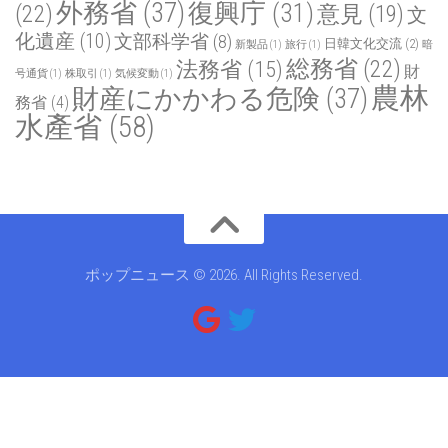
外務省
(37)
復興庁
(31)
(22)
意見
(19)
文
化遺産
(10)
文部科学省
(8)
日韓文化交流
(2)
新製品
(1)
旅行
(1)
暗
総務省
(22)
法務省
(15)
財
号通貨
(1)
株取引
(1)
気候変動
(1)
農林
財産にかかわる危険
(37)
務省
(4)
水產省
(58)
ポップニュース © 2026. All Rights Reserved.