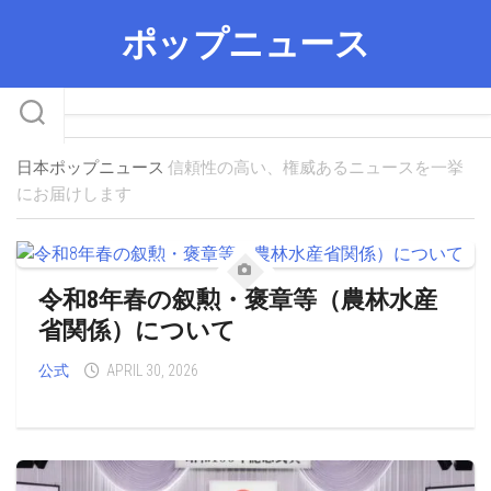
Skip
ポップニュース
to
content
日本ポップニュース
信頼性の高い、権威あるニュースを一挙
にお届けします
令和8年春の叙勲・褒章等（農林水産
省関係）について
公式
APRIL 30, 2026