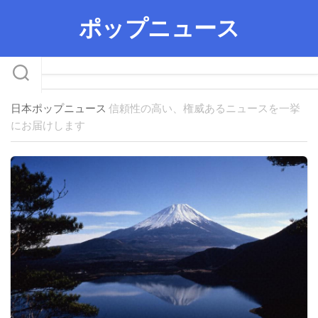
Skip
ポップニュース
to
content
日本ポップニュース
信頼性の高い、権威あるニュースを一挙
にお届けします