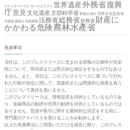
外務省
復興
世界遺産
GTP
メタバースと
モバイルアプリ
庁
意見
文化遺産
文部科学省
日韓文化交流
新製品
旅行
暗
財産に
総務省
法務省
財務省
号通貨
株取引
気候変動
農林水產省
かかわる危険
免責事項
当社は、このプレスリリースに含まれる情報の正確性や完全
性について、明示的または黙示的な保証をするものではあり
ません。また、当社は、このプレスリリースに基づいて行わ
れた行動や決定に関して、直接的または間接的な損害を負う
ことについて責任を負いません。
このプレスリリースは、情報提供を目的としているものであ
り、金融商品の勧誘や売買の勧誘を目的としているものでは
ありません。投資や取引に関する最終的な決定をする前に、
専門家のアドバイスを受けることをお勧めします。
以上の免責事項にご同意いただける場合に限り、このプレス