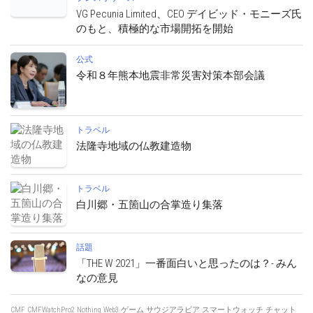
VG Pecunia Limited、CEO デイビッド・モニーズ氏
のもと、積極的な市場開拓を開始
公式
令和８年熊本地震非常災害対策本部会議
トラベル
法隆寺地域の仏教建造物
トラベル
白川郷・五箇山の合掌造り集落
話題
「THE W 2021」一番面白いと思ったのは？- みん
なの意見
CMF
CMFWatchPro2
Nothing
Web3
ゲーム
サウジアラビア
スマートウォッチ
チャット