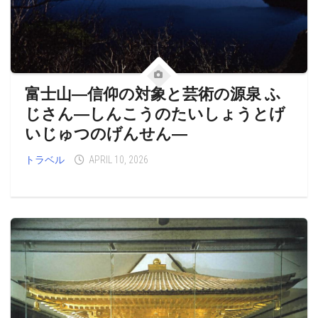
富士山―信仰の対象と芸術の源泉 ふ
じさん―しんこうのたいしょうとげ
いじゅつのげんせん―
トラベル
APRIL 10, 2026