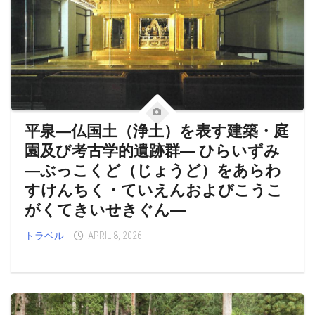
平泉―仏国土（浄土）を表す建築・庭
園及び考古学的遺跡群― ひらいずみ
―ぶっこくど（じょうど）をあらわ
すけんちく・ていえんおよびこうこ
がくてきいせきぐん―
トラベル
APRIL 8, 2026