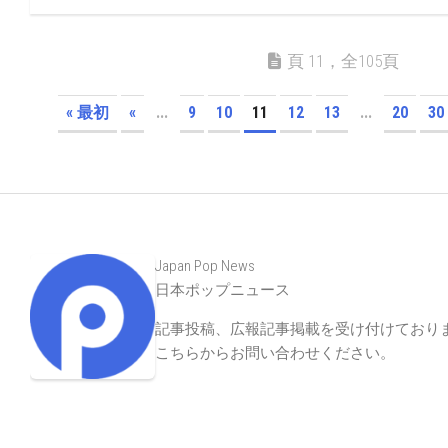
頁 11，全105頁
« 最初
«
...
9
10
11
12
13
...
20
30
Japan Pop News
日本ポップニュース
記事投稿、広報記事掲載を受け付けており
こちらからお問い合わせください
。