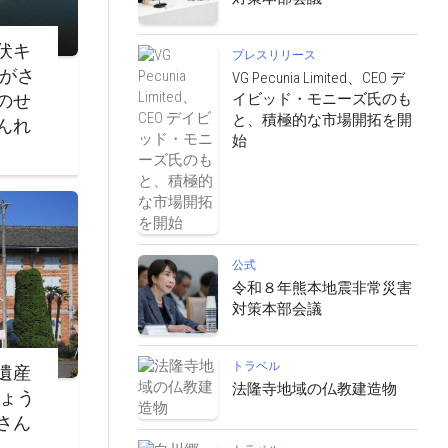
伏キ
プレスリリース
ながさ
VG Pecunia Limited、CEO デ
イビッド・モニーズ氏のも
のせ
と、積極的な市場開拓を開
んれ
始
公式
令和８年熊本地震非常災害
対策本部会議
トラベル
遺産
法隆寺地域の仏教建造物
じょう
さん