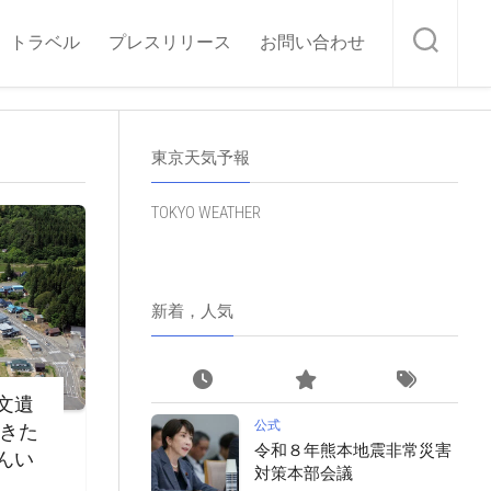
トラベル
プレスリリース
お問い合わせ
東京天気予報
TOKYO WEATHER
新着，人気
文遺
公式
・きた
令和８年熊本地震非常災害
んい
対策本部会議