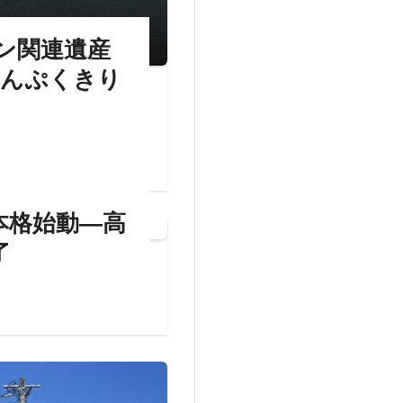
ン関連遺産
んぷくきり
を本格始動―高
了