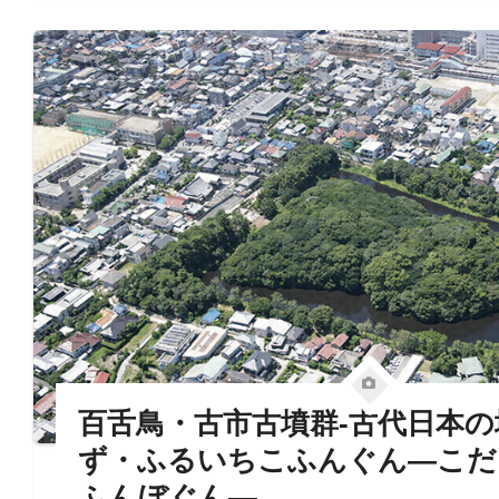
百舌鳥・古市古墳群‐古代日本の墳
ず・ふるいちこふんぐん―こだ
ふんぼぐん―