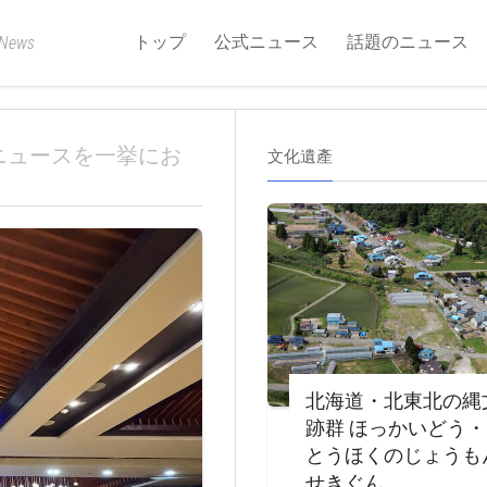
トップ
公式ニュース
話題のニュース
 News
ニュースを一挙にお
文化遺產
北海道・北東北の縄
跡群 ほっかいどう
とうほくのじょうも
せきぐん