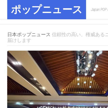
Skip
ポップニュース
to
Japan POP
content
日本ポップニュース
信頼性の高い、権威ある
届けします