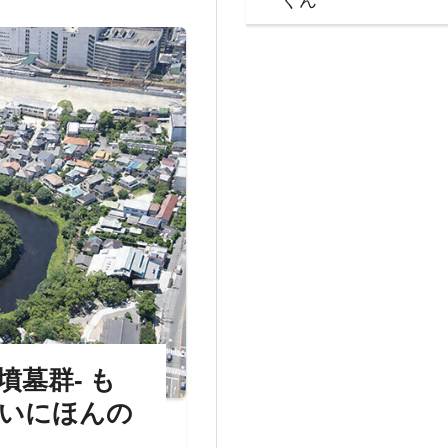
墓群‐ も
いにほんの