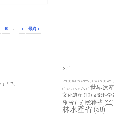
40
...
»
最終 »
タグ
CMF
(1)
CMFWatchPro2
(1)
Nothing
(1)
Web3
(
ますので、
世界遺
(1)
モバイルアプリ
(1)
文化遺産
(10)
文部科学
総務省
(22)
務省
(15)
林水產省
(58)