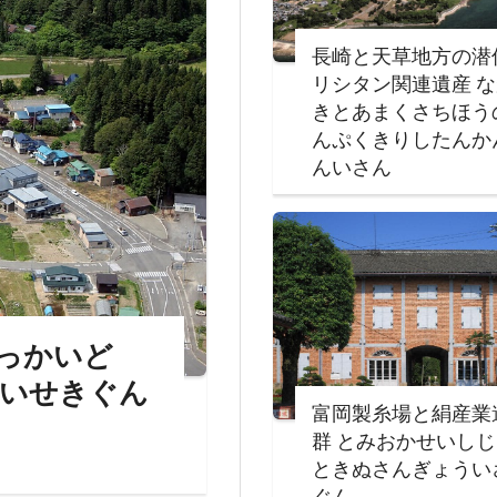
長崎と天草地方の潜
リシタン関連遺産 
きとあまくさちほう
んぷくきりしたんか
んいさん
ほっかいど
いせきぐん
富岡製糸場と絹産業
群 とみおかせいし
ときぬさんぎょうい
ぐん