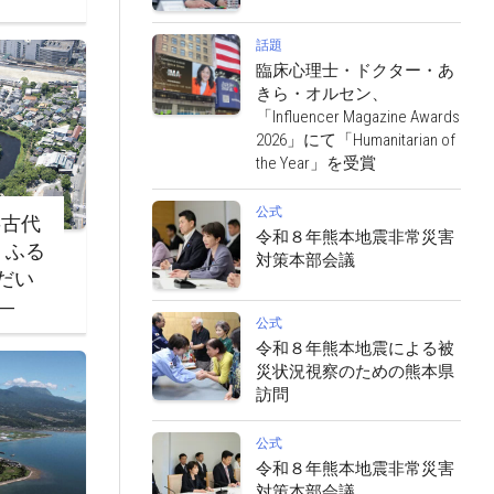
話題
臨床心理士・ドクター・あ
きら・オルセン、
「Influencer Magazine Awards
2026」にて「Humanitarian of
the Year」を受賞
公式
‐古代
令和８年熊本地震非常災害
・ふる
対策本部会議
だい
―
公式
令和８年熊本地震による被
災状況視察のための熊本県
訪問
公式
令和８年熊本地震非常災害
対策本部会議