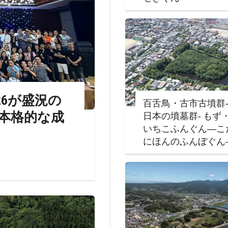
 2026が盛況の
百舌鳥・古市古墳群
本格的な成
日本の墳墓群‐ もず
いちこふんぐん―こ
にほんのふんぼぐん