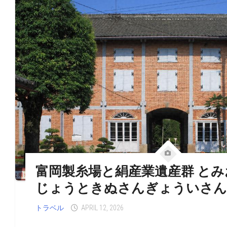
富岡製糸場と絹産業遺産群 と
じょうときぬさんぎょういさん
トラベル
APRIL 12, 2026