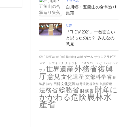
トラベル
白川郷・五箇山の合掌造り
集落
話題
「THE W 2021」一番面白い
と思ったのは？- みんなの
意見
CMF
CMFWatchPro2
Nothing
Web3
ゲーム
サウジアラビア
スマートウォッチ
チャットGTP
メタバースと
モバイルア
外務省
復興
世界遺産
プリ
庁
意見
文化遺産
文部科学省
新
日韓文化交流
製品
旅行
暗号通貨
株取引
気候変動
財産に
総務省
法務省
財務省
農林水
かかわる危険
產省