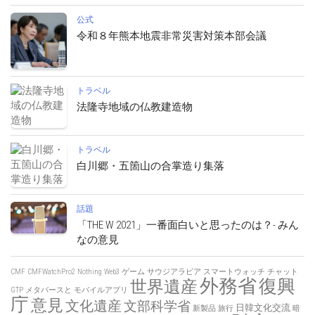
公式
令和８年熊本地震非常災害対策本部会議
トラベル
法隆寺地域の仏教建造物
トラベル
白川郷・五箇山の合掌造り集落
話題
「THE W 2021」一番面白いと思ったのは？- みん
なの意見
CMF
CMFWatchPro2
Nothing
Web3
ゲーム
サウジアラビア
スマートウォッチ
チャット
外務省
復興
世界遺産
GTP
メタバースと
モバイルアプリ
庁
意見
文化遺産
文部科学省
日韓文化交流
新製品
旅行
暗