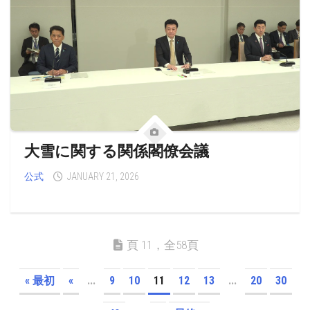
大雪に関する関係閣僚会議
公式
JANUARY 21, 2026
頁 11，全58頁
« 最初
«
...
9
10
11
12
13
...
20
30