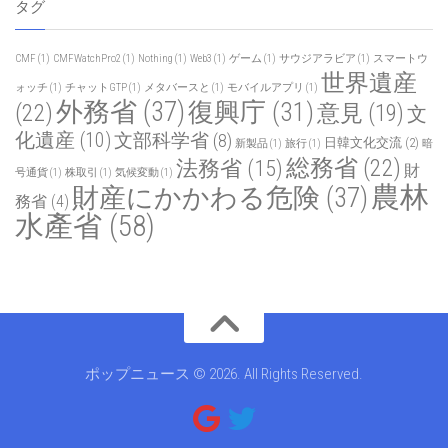
タグ
CMF
(1)
CMFWatchPro2
(1)
Nothing
(1)
Web3
(1)
ゲーム
(1)
サウジアラビア
(1)
スマートウ
世界遺産
ォッチ
(1)
チャットGTP
(1)
メタバースと
(1)
モバイルアプリ
(1)
外務省
(37)
復興庁
(31)
(22)
意見
(19)
文
化遺産
(10)
文部科学省
(8)
日韓文化交流
(2)
新製品
(1)
旅行
(1)
暗
総務省
(22)
法務省
(15)
財
号通貨
(1)
株取引
(1)
気候変動
(1)
農林
財産にかかわる危険
(37)
務省
(4)
水產省
(58)
ポップニュース © 2026. All Rights Reserved.