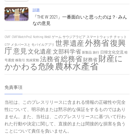
話題
「THE W 2021」一番面白いと思ったのは？- みん
なの意見
CMF
CMFWatchPro2
Nothing
Web3
ゲーム
サウジアラビア
スマートウォッチ
チャット
外務省
復興
世界遺産
GTP
メタバースと
モバイルアプリ
庁
意見
文化遺産
文部科学省
日韓文化交流
新製品
旅行
暗
財産に
総務省
法務省
財務省
号通貨
株取引
気候変動
農林水產省
かかわる危険
免責事項
当社は、このプレスリリースに含まれる情報の正確性や完全
性について、明示的または黙示的な保証をするものではあり
ません。また、当社は、このプレスリリースに基づいて行わ
れた行動や決定に関して、直接的または間接的な損害を負う
ことについて責任を負いません。