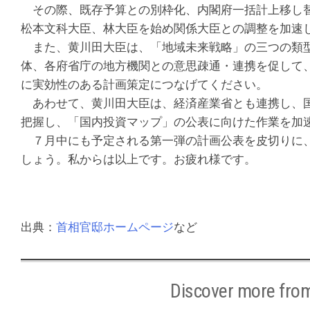
その際、既存予算との別枠化、内閣府一括計上移し替
松本文科大臣、林大臣を始め関係大臣との調整を加速
また、黄川田大臣は、「地域未来戦略」の三つの類型
体、各府省庁の地方機関との意思疎通・連携を促して
に実効性のある計画策定につなげてください。
あわせて、黄川田大臣は、経済産業省とも連携し、国
把握し、「国内投資マップ」の公表に向けた作業を加
７月中にも予定される第一弾の計画公表を皮切りに、
しょう。私からは以上です。お疲れ様です。
出典：
首相官邸ホームページ
など
Discover mor