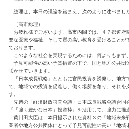
総理は、本日の議論を踏まえ、次のように述べまし
（高市総理）
お疲れ様でございます。高市内閣では、４７都道府県
要な医療や福祉、そして質の高い教育を受けることが
ております。
このような社会を実現するためには、何よりもまず、
予見可能性の高い予算措置の下で、国と地方公共団体
咲かせていきます。
「日本成長戦略」とともに官民投資を誘発し、地方で
て、地域での投資を促進し、働く場所を創り、それを
す。
先週の「経済財政諮問会議・日本成長戦略会議合同会
『「強く豊かな日本」投資枠』を活用して、強力に推
黄川田大臣は、本日提示された資料３の「地域未来戦
業者や地方公共団体にとって予見可能性の高い「地域