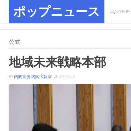
Skip
ポップニュース
to
Japan POP
content
公式
地域未来戦略本部
BY
内閣官房 内閣広報室
· JULY 6, 2026