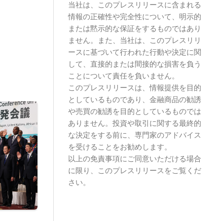
当社は、このプレスリリースに含まれる
情報の正確性や完全性について、明示的
または黙示的な保証をするものではあり
ません。また、当社は、このプレスリリ
ースに基づいて行われた行動や決定に関
して、直接的または間接的な損害を負う
ことについて責任を負いません。
このプレスリリースは、情報提供を目的
としているものであり、金融商品の勧誘
や売買の勧誘を目的としているものでは
ありません。投資や取引に関する最終的
な決定をする前に、専門家のアドバイス
を受けることをお勧めします。
以上の免責事項にご同意いただける場合
に限り、このプレスリリースをご覧くだ
さい。