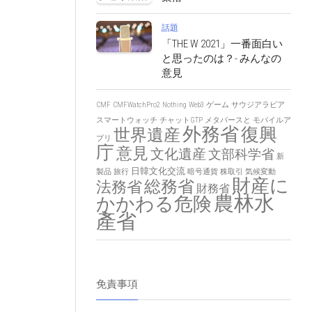
話題
「THE W 2021」一番面白い
と思ったのは？- みんなの
意見
CMF
CMFWatchPro2
Nothing
Web3
ゲーム
サウジアラビア
スマートウォッチ
チャットGTP
メタバースと
モバイルア
外務省
復興
世界遺産
プリ
庁
意見
文化遺産
文部科学省
新
日韓文化交流
製品
旅行
暗号通貨
株取引
気候変動
財産に
総務省
法務省
財務省
農林水
かかわる危険
產省
免責事項