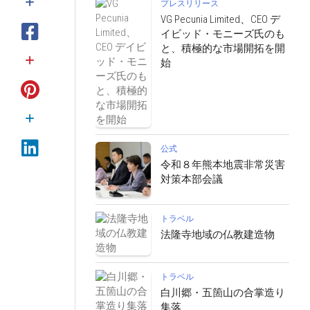
プレスリリース
VG Pecunia Limited、CEO デ
イビッド・モニーズ氏のも
と、積極的な市場開拓を開
始
公式
令和８年熊本地震非常災害
対策本部会議
トラベル
法隆寺地域の仏教建造物
トラベル
白川郷・五箇山の合掌造り
集落