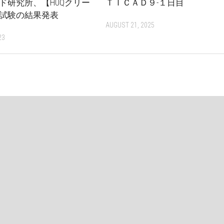
ド研究所、【HUQクリー
ＴＩＣＡＤ９-１日目
試験の結果発表
AUGUST 21, 2025
23