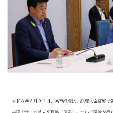
令和８年６月３０日、高市総理は、総理大臣官邸で第
会議では、地域未来戦略（原案）について議論が行