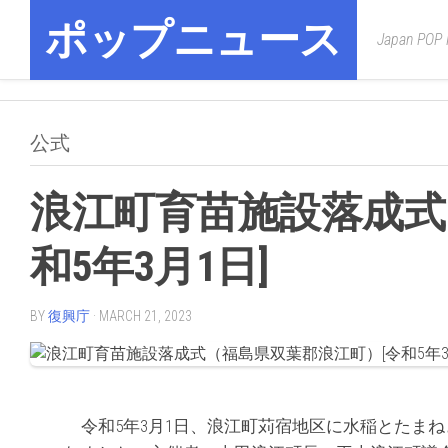
Skip
ポップニュース
to
Japan POP
content
公式
浪江町育苗施設落成式
和5年3月1日]
BY
復興庁
· MARCH 21, 2023
令和5年3月1日、浪江町苅宿地区に水稲とたま