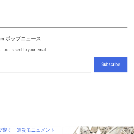
e from ポップニュース
st posts sent to your email.
Subscribe