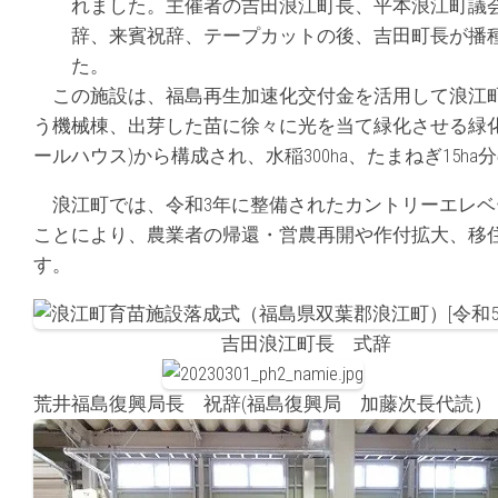
れました。主催者の吉田浪江町長、平本浪江町議
辞、来賓祝辞、テープカットの後、吉田町長が播
た。
この施設は、福島再生加速化交付金を活用して浪江町
う機械棟、出芽した苗に徐々に光を当て緑化させる緑
ールハウス)から構成され、水稲300ha、たまねぎ15h
浪江町では、令和3年に整備されたカントリーエレベ
ことにより、農業者の帰還・営農再開や作付拡大、移
す。
吉田浪江町長 式辞
荒井福島復興局長 祝辞(福島復興局 加藤次長代読）