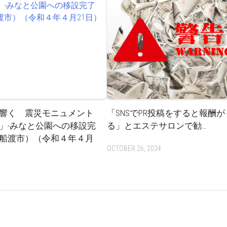
響く 震災モニュメント
「SNSでPR投稿をすると報酬
」-みなと公園への移設完
る」とエステサロンで勧…
船渡市）（令和４年４月
OCTOBER 26, 2024