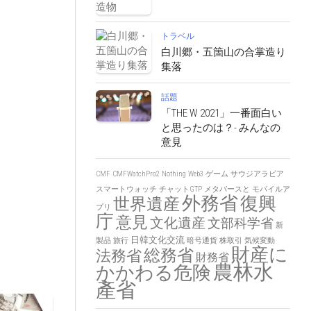
トラベル
白川郷・五箇山の合掌造り
集落
話題
「THE W 2021」一番面白い
と思ったのは？- みんなの
意見
CMF
CMFWatchPro2
Nothing
Web3
ゲーム
サウジアラビア
スマートウォッチ
チャットGTP
メタバースと
モバイルア
外務省
復興
世界遺産
プリ
庁
意見
文化遺産
文部科学省
新
日韓文化交流
製品
旅行
暗号通貨
株取引
気候変動
財産に
総務省
法務省
財務省
農林水
かかわる危険
產省