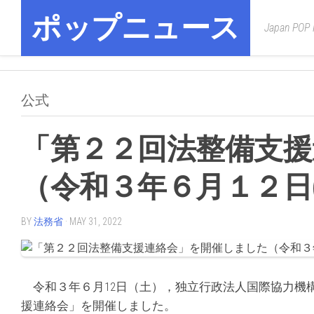
Skip
ポップニュース
to
Japan POP
content
公式
「第２２回法整備支援
（令和３年６月１２日(
BY
法務省
· MAY 31, 2022
令和３年６月12日（土），独立行政法人国際協力機構（
援連絡会」を開催しました。