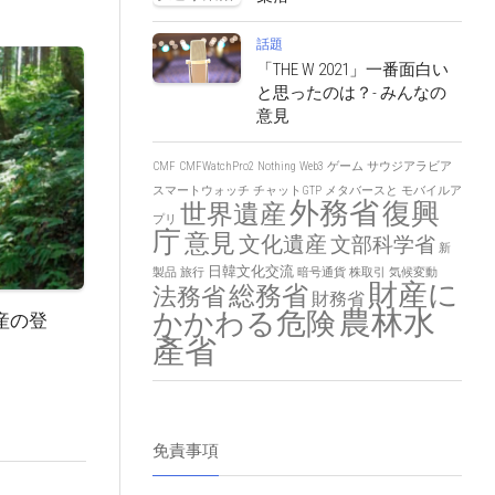
話題
「THE W 2021」一番面白い
と思ったのは？- みんなの
意見
CMF
CMFWatchPro2
Nothing
Web3
ゲーム
サウジアラビア
スマートウォッチ
チャットGTP
メタバースと
モバイルア
外務省
復興
世界遺産
プリ
庁
意見
文化遺産
文部科学省
新
日韓文化交流
製品
旅行
暗号通貨
株取引
気候変動
財産に
総務省
法務省
財務省
農林水
かかわる危険
産の登
產省
免責事項