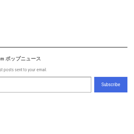
e from ポップニュース
st posts sent to your email.
Subscribe