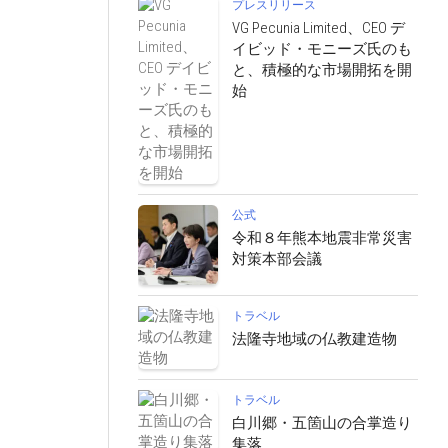
プレスリリース
VG Pecunia Limited、CEO デ
イビッド・モニーズ氏のも
と、積極的な市場開拓を開
始
公式
令和８年熊本地震非常災害
対策本部会議
トラベル
法隆寺地域の仏教建造物
トラベル
白川郷・五箇山の合掌造り
集落