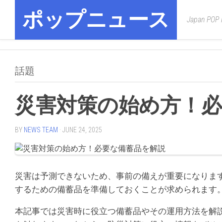
Skip
ポップニュース
to
Japan POP
content
話題
災害対策の始め方！必
BY
NEWS TEAM
· JUNE 24, 2025
災害は予測できないため、事前の備えが重要になりま
するための備蓄品を準備しておくことが求められます
本記事では災害時に役立つ備蓄品やその運用方法を解