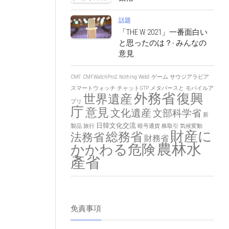
話題
「THE W 2021」一番面白い
と思ったのは？- みんなの
意見
CMF
CMFWatchPro2
Nothing
Web3
ゲーム
サウジアラビア
スマートウォッチ
チャットGTP
メタバースと
モバイルア
外務省
復興
世界遺産
プリ
庁
意見
文化遺産
文部科学省
新
日韓文化交流
製品
旅行
暗号通貨
株取引
気候変動
財産に
総務省
法務省
財務省
農林水
かかわる危険
產省
免責事項