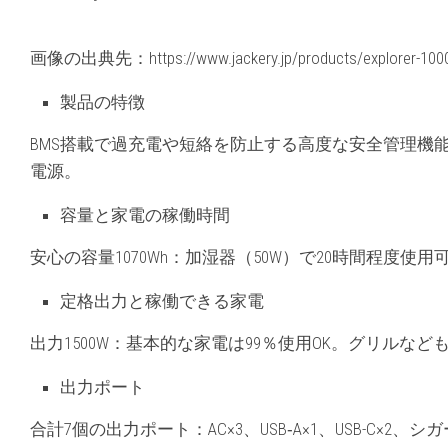
画像の出典先：https://www.jackery.jp/products/explorer-100
製品の特徴
BMS搭載で過充電や短絡を防止する高度な安全管理機能
電源。
容量と家電の稼働時間
安心の容量1070Wh：加湿器（50W）で20時間程度使
定格出力と稼働できる家電
出力1500W：基本的な家電は99％使用OK。グリルなど
出力ポート
合計7個の出力ポート：AC×3、USB‐A×1、USB-C×2、シ