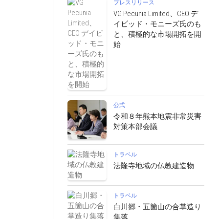
プレスリリース
VG Pecunia Limited、CEO デ
イビッド・モニーズ氏のも
と、積極的な市場開拓を開
始
公式
令和８年熊本地震非常災害
対策本部会議
トラベル
法隆寺地域の仏教建造物
トラベル
白川郷・五箇山の合掌造り
集落