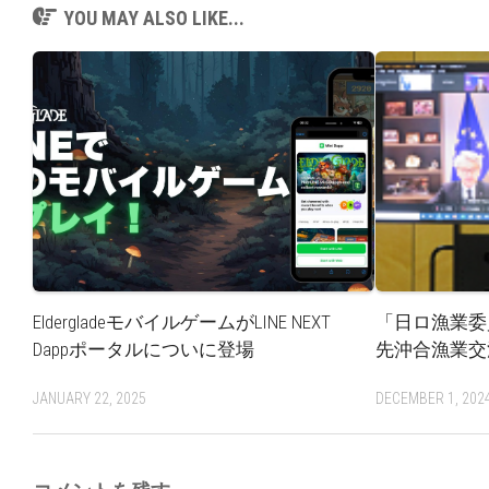
YOU MAY ALSO LIKE...
EldergladeモバイルゲームがLINE NEXT
「日ロ漁業委
Dappポータルについに登場
先沖合漁業交
JANUARY 22, 2025
DECEMBER 1, 202