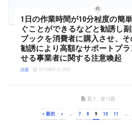
1日の作業時間が10分程度の簡
ぐことができるなどと勧誘し副
ブックを消費者に購入させ、そ
勧誘により高額なサポートプラ
せる事業者に関する注意喚起
話題
OCTOBER 22, 2022
頁 9，全15頁
« 最初
«
...
7
8
9
10
11
...