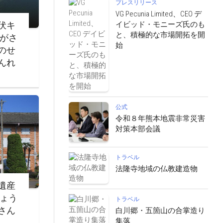
プレスリリース
VG Pecunia Limited、CEO デ
イビッド・モニーズ氏のも
伏キ
と、積極的な市場開拓を開
ながさ
始
のせ
んれ
公式
令和８年熊本地震非常災害
対策本部会議
トラベル
法隆寺地域の仏教建造物
遺産
じょう
トラベル
さん
白川郷・五箇山の合掌造り
集落