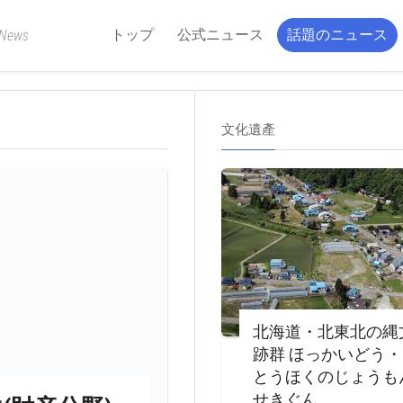
トップ
公式ニュース
話題のニュース
 News
文化遺產
北海道・北東北の縄
跡群 ほっかいどう
とうほくのじょうも
せきぐん