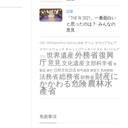
話題
「THE W 2021」一番面白い
と思ったのは？- みんなの
意見
CMF
CMFWatchPro2
Nothing
Web3
ゲーム
サウジアラビア
スマートウォッチ
チャットGTP
メタバースと
モバイルア
外務省
復興
世界遺産
プリ
庁
意見
文化遺産
文部科学省
新
日韓文化交流
製品
旅行
暗号通貨
株取引
気候変動
財産に
総務省
法務省
財務省
農林水
かかわる危険
產省
免責事項