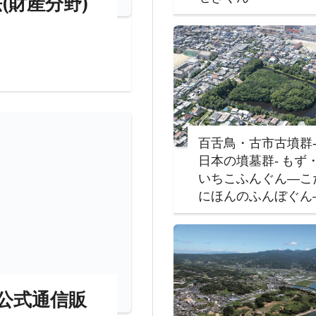
(財産分野)
百舌鳥・古市古墳群
日本の墳墓群‐ もず
いちこふんぐん―こ
にほんのふんぼぐん
公式通信販