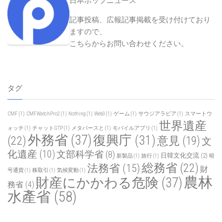
日本ポップニュース
記事投稿、広報記事掲載を受け付けており
ますので、
こちらからお問い合わせください
。
タグ
CMF
(1)
CMFWatchPro2
(1)
Nothing
(1)
Web3
(1)
ゲーム
(1)
サウジアラビア
(1)
スマートウ
世界遺産
ォッチ
(1)
チャットGTP
(1)
メタバースと
(1)
モバイルアプリ
(1)
外務省
(37)
復興庁
(31)
(22)
意見
(19)
文
化遺産
(10)
文部科学省
(8)
日韓文化交流
(2)
新製品
(1)
旅行
(1)
暗
総務省
(22)
法務省
(15)
財
号通貨
(1)
株取引
(1)
気候変動
(1)
農林
財産にかかわる危険
(37)
務省
(4)
水產省
(58)