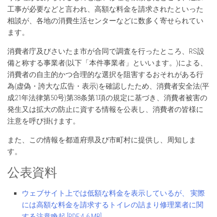
工事が必要などと言われ、高額な料金を請求されたといった
相談が、各地の消費生活センターなどに数多く寄せられてい
ます。
消費者庁及びさいたま市が合同で調査を行ったところ、RS設
備と称する事業者(以下「本件事業者」といいます。)による、
消費者の自主的かつ合理的な選択を阻害するおそれがある行
為(虚偽・誇大な広告・表示)を確認したため、消費者安全法(平
成21年法律第50号)第38条第1項の規定に基づき、消費者被害の
発生又は拡大の防止に資する情報を公表し、消費者の皆様に
注意を呼び掛けます。
また、この情報を都道府県及び市町村に提供し、周知しま
す。
公表資料
ウェブサイト上では低額な料金を表示しているが、 実際
には高額な料金を請求するトイレの詰まり修理業者に関
する注意喚起 [PDF:4.6 MB]