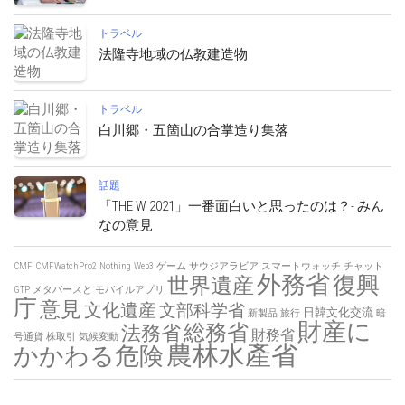
トラベル
法隆寺地域の仏教建造物
トラベル
白川郷・五箇山の合掌造り集落
話題
「THE W 2021」一番面白いと思ったのは？- みん
なの意見
CMF
CMFWatchPro2
Nothing
Web3
ゲーム
サウジアラビア
スマートウォッチ
チャット
外務省
復興
世界遺産
GTP
メタバースと
モバイルアプリ
庁
意見
文化遺産
文部科学省
日韓文化交流
新製品
旅行
暗
財産に
総務省
法務省
財務省
号通貨
株取引
気候変動
農林水產省
かかわる危険