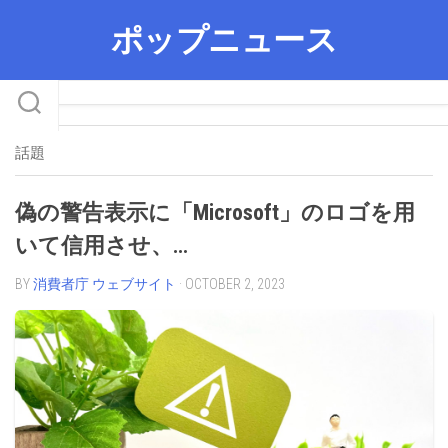
Skip
ポップニュース
to
content
話題
偽の警告表示に「Microsoft」のロゴを用
いて信用させ、…
BY
消費者庁 ウェブサイト
· OCTOBER 2, 2023