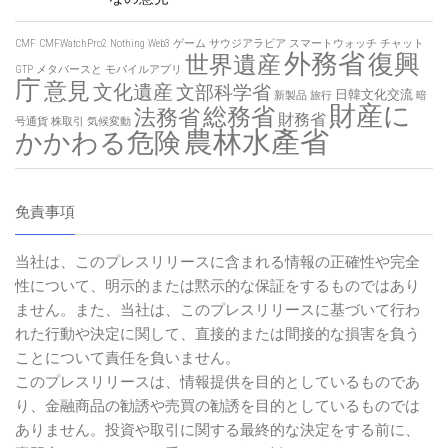
CMF
CMFWatchPro2
Nothing
Web3
ゲーム
サウジアラビア
スマートウォッチ
チャット
外務省
復興
世界遺産
GTP
メタバースと
モバイルアプリ
庁
意見
文化遺産
文部科学省
日韓文化交流
新製品
旅行
暗
財産に
総務省
法務省
財務省
号通貨
株取引
気候変動
農林水產省
かかわる危険
免責事項
当社は、このプレスリリースに含まれる情報の正確性や完全
性について、明示的または黙示的な保証をするものではあり
ません。また、当社は、このプレスリリースに基づいて行わ
れた行動や決定に関して、直接的または間接的な損害を負う
ことについて責任を負いません。
このプレスリリースは、情報提供を目的としているものであ
り、金融商品の勧誘や売買の勧誘を目的としているものでは
ありません。投資や取引に関する最終的な決定をする前に、