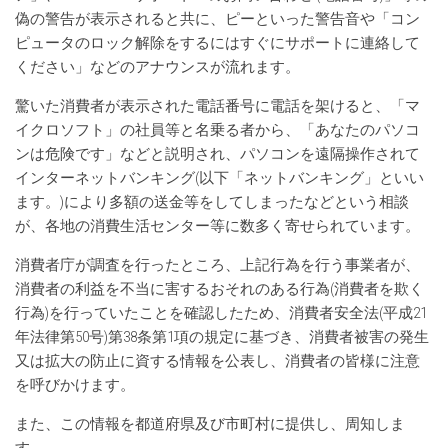
偽の警告が表示されると共に、ピーといった警告音や「コン
ピュータのロック解除をするにはすぐにサポートに連絡して
ください」などのアナウンスが流れます。
驚いた消費者が表示された電話番号に電話を架けると、「マ
イクロソフト」の社員等と名乗る者から、「あなたのパソコ
ンは危険です」などと説明され、パソコンを遠隔操作されて
インターネットバンキング(以下「ネットバンキング」といい
ます。)により多額の送金等をしてしまったなどという相談
が、各地の消費生活センター等に数多く寄せられています。
消費者庁が調査を行ったところ、上記行為を行う事業者が、
消費者の利益を不当に害するおそれのある行為(消費者を欺く
行為)を行っていたことを確認したため、消費者安全法(平成21
年法律第50号)第38条第1項の規定に基づき、消費者被害の発生
又は拡大の防止に資する情報を公表し、消費者の皆様に注意
を呼びかけます。
また、この情報を都道府県及び市町村に提供し、周知しま
す。