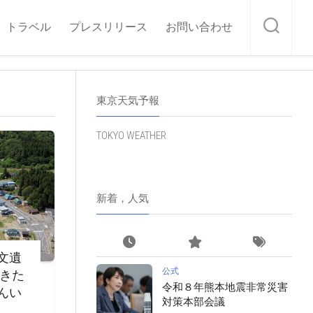
トラベル
プレスリリース
お問い合わせ
東京天気予報
TOKYO WEATHER
新着，人気
文遺
公式
・きた
令和８年熊本地震非常災害
んい
対策本部会議