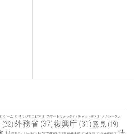
1)
ゲーム
(1)
サウジアラビア
(1)
スマートウォッチ
(1)
チャットGTP
(1)
メタバースと
外務省
(37)
復興庁
(31)
産
(22)
意見
(19)
法
省
(8)
日韓文化交流
(2)
新製品
(1)
旅行
(1)
暗号通貨
(1)
株取引
(1)
気候変動
(1)