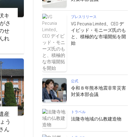
伏キ
プレスリリース
ながさ
VG Pecunia Limited、CEO デ
イビッド・モニーズ氏のも
のせ
と、積極的な市場開拓を開
んれ
始
公式
令和８年熊本地震非常災害
対策本部会議
トラベル
遺産
法隆寺地域の仏教建造物
じょう
さん