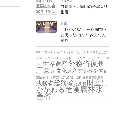
トラベル
白川郷・五箇山の合掌造り
集落
話題
「THE W 2021」一番面白い
と思ったのは？- みんなの
意見
CMF
CMFWatchPro2
Nothing
Web3
ゲーム
サウジアラビア
スマートウォッチ
チャットGTP
メタバースと
モバイルア
外務省
復興
世界遺産
プリ
庁
意見
文化遺産
文部科学省
新
日韓文化交流
製品
旅行
暗号通貨
株取引
気候変動
財産に
総務省
法務省
財務省
農林水
かかわる危険
產省