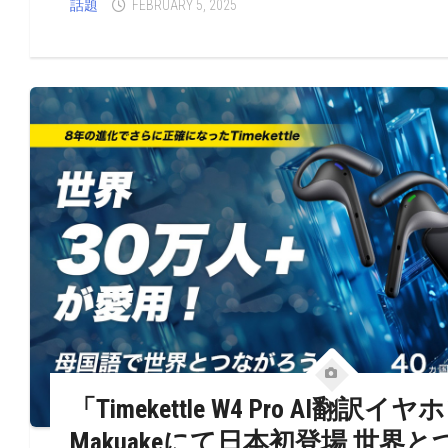
話題
FEBRUARY 5, 2025
「Timekettle W4 Pro AI翻訳イ
Makuakeにて日本初登場 世界