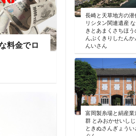
長崎と天草地方の潜
リシタン関連遺産 
きとあまくさちほう
んぷくきりしたんか
な料金でロ
んいさん
富岡製糸場と絹産業
群 とみおかせいし
ときぬさんぎょうい
ぐん