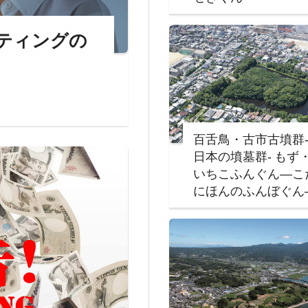
ケティングの
百舌鳥・古市古墳群
日本の墳墓群‐ もず
いちこふんぐん―こ
にほんのふんぼぐん