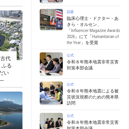
話題
臨床心理士・ドクター・あ
きら・オルセン、
「Influencer Magazine Awards
2026」にて「Humanitarian of
the Year」を受賞
公式
‐古代
令和８年熊本地震非常災害
・ふる
対策本部会議
だい
―
公式
令和８年熊本地震による被
災状況視察のための熊本県
訪問
公式
令和８年熊本地震非常災害
対策本部会議