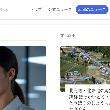
トップ
公式ニュース
話題のニュース
 News
文化遺產
北海道・北東北の縄
跡群 ほっかいどう
とうほくのじょうも
せきぐん