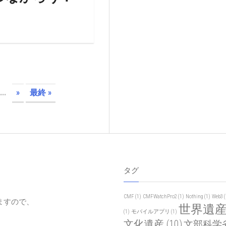
...
»
最終 »
タグ
CMF
(1)
CMFWatchPro2
(1)
Nothing
(1)
Web3
(
ますので、
世界遺
(1)
モバイルアプリ
(1)
文化遺産
(10)
文部科学