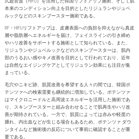
式超音波（HIFU）を活用した韓国リフトアップ施術、そして肌
本来のコンディション向上を目的としたリジュランやジュベ
ルックなどのスキンブースター施術である。
RF・HIFUリフトアップは、皮膚表面への負担を抑えながら真皮
層や脂肪層へエネルギーを届け、フェイスラインの引き締め
やハリ改善をサポートする施術として知られている。また、
リジュランやジュベルックなどのスキンブースターは、肌内
部のうるおい感やキメ改善を目的として行われており、近年
は自然なエイジングケアとしてリジュラン効果にも注目が集
まっている。
毛穴やニキビ跡、肌質改善を希望する人々の間では、韓国ポ
テンツァへの検索需要も継続的に増加している。ポテンツァ
はマイクロニードルと高周波エネルギーを活用した施術であ
り、スキンブースターと組み合わせることで肌再生やハリ改
善が期待されている。一方で、肌質によっては赤みや軽度の
腫れ、内出血などが生じる場合もあるため、ポテンツァ ダウ
ンタイムなど施術後の反応について事前に確認することが重
要である。