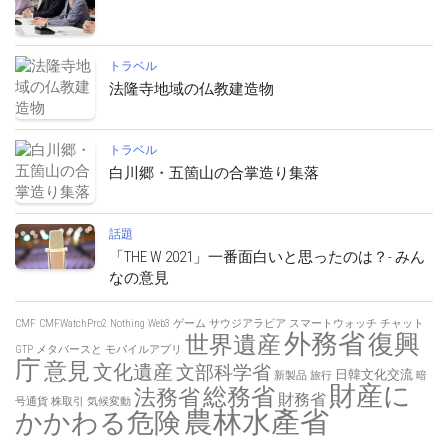
トラベル
法隆寺地域の仏教建造物
トラベル
白川郷・五箇山の合掌造り集落
話題
「THE W 2021」一番面白いと思ったのは？- みん
なの意見
CMF
CMFWatchPro2
Nothing
Web3
ゲーム
サウジアラビア
スマートウォッチ
チャット
外務省
復興
世界遺産
GTP
メタバースと
モバイルアプリ
庁
意見
文化遺産
文部科学省
日韓文化交流
新製品
旅行
暗
財産に
総務省
法務省
財務省
号通貨
株取引
気候変動
農林水產省
かかわる危険