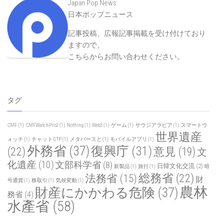
Japan Pop News
日本ポップニュース
記事投稿、広報記事掲載を受け付けており
ますので、
こちらからお問い合わせください
。
タグ
CMF
(1)
CMFWatchPro2
(1)
Nothing
(1)
Web3
(1)
ゲーム
(1)
サウジアラビア
(1)
スマートウ
世界遺産
ォッチ
(1)
チャットGTP
(1)
メタバースと
(1)
モバイルアプリ
(1)
外務省
(37)
復興庁
(31)
(22)
意見
(19)
文
化遺産
(10)
文部科学省
(8)
日韓文化交流
(2)
新製品
(1)
旅行
(1)
暗
総務省
(22)
法務省
(15)
財
号通貨
(1)
株取引
(1)
気候変動
(1)
農林
財産にかかわる危険
(37)
務省
(4)
水產省
(58)