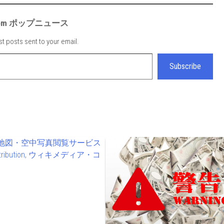
e from ポップニュース
st posts sent to your email.
Subscribe