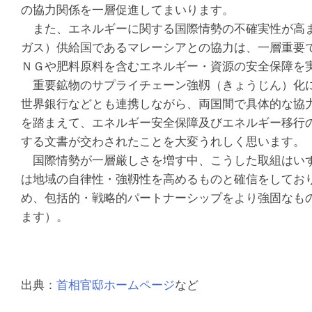
の協力関係を一層促進してまいります。
また、エネルギーに関する国際情勢の不確実性が高ま
ガス）供給国であるマレーシアとの協力は、一層重要
ＮＧや肥料原料を含むエネルギー・資源の安全保障を
重要鉱物のサプライチェーン強靱（きょうじん）化に
世界銀行などとも連携しながら、両国間で具体的な協
を踏まえて、エネルギー安全保障及びエネルギー移行
する文書が交わされたことを大変うれしく思います。
国際情勢が一層厳しさを増す中、こうした取組はいず
は地域の自律性・強靱性を高めるものと確信をしてお
め、包括的・戦略的パートナーシップをより強固なも
ます）。
出典：
首相官邸ホームページ
など