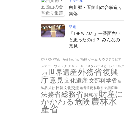
トラベル
白川郷・五箇山の合掌造り
集落
話題
「THE W 2021」一番面白い
と思ったのは？- みんなの
意見
CMF
CMFWatchPro2
Nothing
Web3
ゲーム
サウジアラビア
スマートウォッチ
チャットGTP
メタバースと
モバイルア
外務省
復興
世界遺産
プリ
庁
意見
文化遺産
文部科学省
新
日韓文化交流
製品
旅行
暗号通貨
株取引
気候変動
財産に
総務省
法務省
財務省
農林水
かかわる危険
產省