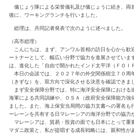
儀じょう隊による栄誉儀礼及び儀じょうに続き、両首
後に、ワーキングランチを行いました。
総理は、共同記者発表で次のように述べました。
（高市総理）
こんにちは、まず、アンワル首相の訪日を心から歓迎
ートナーとして、幅広い分野で協力を進展させていま
は、進化した「自由で開かれたインド太平洋（ＦＯＩ
本日の会談では、２０２７年の外交関係樹立７０周年
（きずな）を、双方向で深化させる決意を確認できま
まず安全保障分野では、特に海洋安全保障における連
海軍による共同訓練や、ＯＳＡ（政府安全保障能力強
ました。また、海上保安当局間の協力文書への署名も
ーレーンを共有する日マレーシアの海洋分野での協力
マレーシアは、貿易・投資の面でも日本にとって重要
マダニ政策と、私が提唱する成長戦略には、親和性が