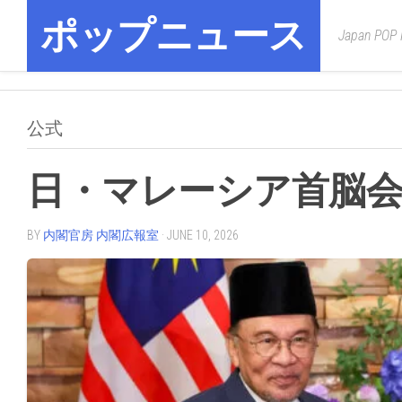
Skip
ポップニュース
to
Japan POP
content
公式
日・マレーシア首脳
BY
内閣官房 内閣広報室
· JUNE 10, 2026