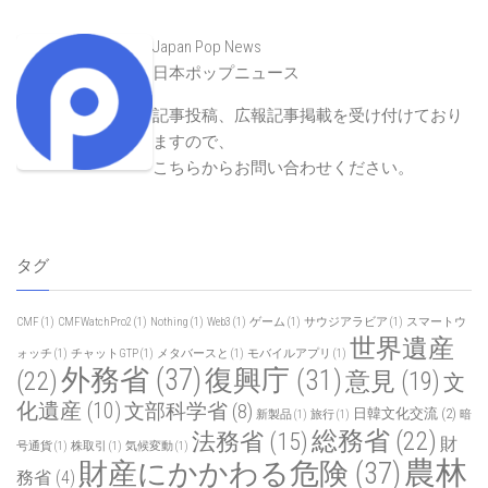
Japan Pop News
日本ポップニュース
記事投稿、広報記事掲載を受け付けており
ますので、
こちらからお問い合わせください
。
タグ
CMF
(1)
CMFWatchPro2
(1)
Nothing
(1)
Web3
(1)
ゲーム
(1)
サウジアラビア
(1)
スマートウ
世界遺産
ォッチ
(1)
チャットGTP
(1)
メタバースと
(1)
モバイルアプリ
(1)
外務省
(37)
復興庁
(31)
(22)
意見
(19)
文
化遺産
(10)
文部科学省
(8)
日韓文化交流
(2)
新製品
(1)
旅行
(1)
暗
総務省
(22)
法務省
(15)
財
号通貨
(1)
株取引
(1)
気候変動
(1)
農林
財産にかかわる危険
(37)
務省
(4)