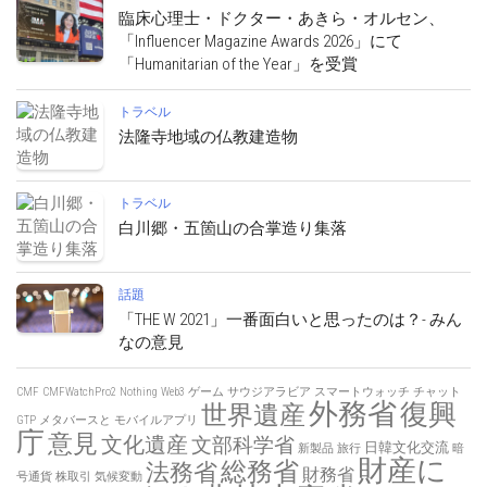
臨床心理士・ドクター・あきら・オルセン、
「Influencer Magazine Awards 2026」にて
「Humanitarian of the Year」を受賞
トラベル
法隆寺地域の仏教建造物
トラベル
白川郷・五箇山の合掌造り集落
話題
「THE W 2021」一番面白いと思ったのは？- みん
なの意見
CMF
CMFWatchPro2
Nothing
Web3
ゲーム
サウジアラビア
スマートウォッチ
チャット
外務省
復興
世界遺産
GTP
メタバースと
モバイルアプリ
庁
意見
文化遺産
文部科学省
日韓文化交流
新製品
旅行
暗
財産に
総務省
法務省
財務省
号通貨
株取引
気候変動