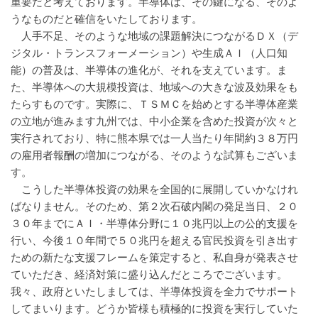
重要だと考えております。半導体は、その鍵になる、そのよ
うなものだと確信をいたしております。
人手不足、そのような地域の課題解決につながるＤＸ（デ
ジタル・トランスフォーメーション）や生成ＡＩ（人口知
能）の普及は、半導体の進化が、それを支えています。ま
た、半導体への大規模投資は、地域への大きな波及効果をも
たらすものです。実際に、ＴＳＭＣを始めとする半導体産業
の立地が進みます九州では、中小企業を含めた投資が次々と
実行されており、特に熊本県では一人当たり年間約３８万円
の雇用者報酬の増加につながる、そのような試算もございま
す。
こうした半導体投資の効果を全国的に展開していかなけれ
ばなりません。そのため、第２次石破内閣の発足当日、２０
３０年までにＡＩ・半導体分野に１０兆円以上の公的支援を
行い、今後１０年間で５０兆円を超える官民投資を引き出す
ための新たな支援フレームを策定すると、私自身が発表させ
ていただき、経済対策に盛り込んだところでございます。
我々、政府といたしましては、半導体投資を全力でサポート
してまいります。どうか皆様も積極的に投資を実行していた