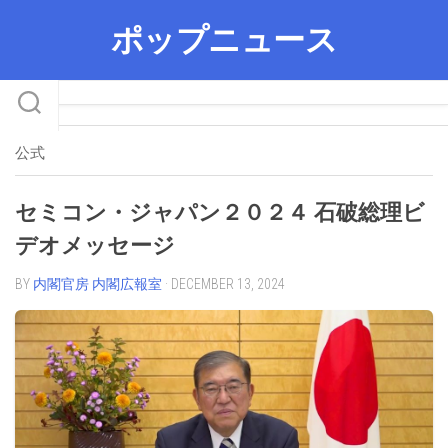
Skip
ポップニュース
to
content
公式
セミコン・ジャパン２０２４ 石破総理ビ
デオメッセージ
BY
内閣官房 内閣広報室
· DECEMBER 13, 2024