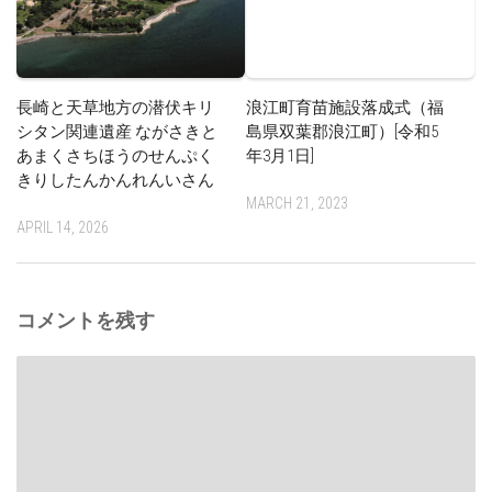
長崎と天草地方の潜伏キリ
浪江町育苗施設落成式（福
シタン関連遺産 ながさきと
島県双葉郡浪江町）[令和5
あまくさちほうのせんぷく
年3月1日]
きりしたんかんれんいさん
MARCH 21, 2023
APRIL 14, 2026
コメントを残す