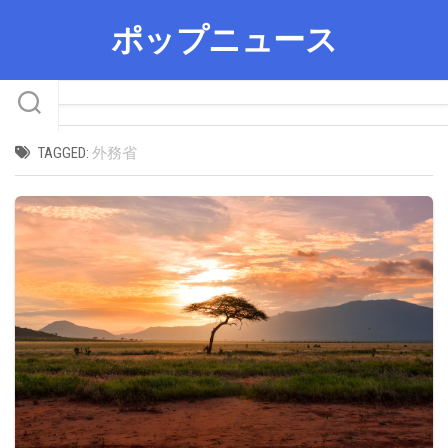
Skip
ポップニュース
to
content
TAGGED:
外務省