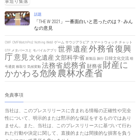
話題
「THE W 2021」一番面白いと思ったのは？- みん
なの意見
CMF
CMFWatchPro2
Nothing
Web3
ゲーム
サウジアラビア
スマートウォッチ
チャット
外務省
復興
世界遺産
GTP
メタバースと
モバイルアプリ
庁
意見
文化遺産
文部科学省
日韓文化交流
新製品
旅行
暗
財産に
総務省
法務省
財務省
号通貨
株取引
気候変動
農林水產省
かかわる危険
免責事項
当社は、このプレスリリースに含まれる情報の正確性や完全
性について、明示的または黙示的な保証をするものではあり
ません。また、当社は、このプレスリリースに基づいて行わ
れた行動や決定に関して、直接的または間接的な損害を負う