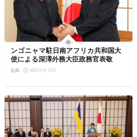
ンゴニャマ駐日南アフリカ共和国大
使による深澤外務大臣政務官表敬
公式
MARCH 8, 2024