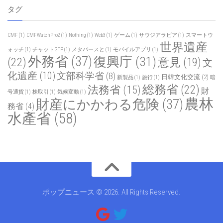
タグ
CMF
(1)
CMFWatchPro2
(1)
Nothing
(1)
Web3
(1)
ゲーム
(1)
サウジアラビア
(1)
スマートウ
世界遺産
ォッチ
(1)
チャットGTP
(1)
メタバースと
(1)
モバイルアプリ
(1)
外務省
(37)
復興庁
(31)
(22)
意見
(19)
文
化遺産
(10)
文部科学省
(8)
日韓文化交流
(2)
新製品
(1)
旅行
(1)
暗
総務省
(22)
法務省
(15)
財
号通貨
(1)
株取引
(1)
気候変動
(1)
農林
財産にかかわる危険
(37)
務省
(4)
水產省
(58)
ポップニュース © 2026. All Rights Reserved.