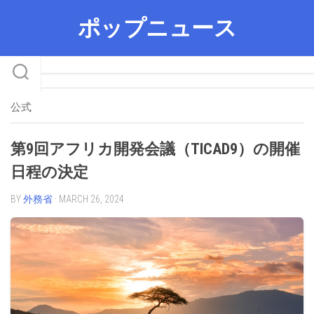
Skip
ポップニュース
to
content
公式
第9回アフリカ開発会議（TICAD9）の開催
日程の決定
BY
外務省
· MARCH 26, 2024