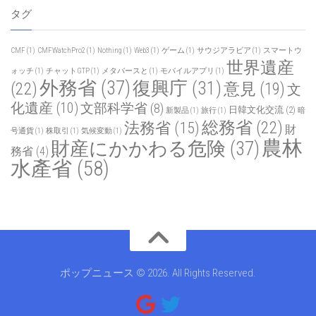
タグ
CMF
(1)
CMFWatchPro2
(1)
Nothing
(1)
Web3
(1)
ゲーム
(1)
サウジアラビア
(1)
スマートウ
世界遺産
ォッチ
(1)
チャットGTP
(1)
メタバースと
(1)
モバイルアプリ
(1)
外務省
(37)
復興庁
(31)
(22)
意見
(19)
文
化遺産
(10)
文部科学省
(8)
日韓文化交流
(2)
新製品
(1)
旅行
(1)
暗
総務省
(22)
法務省
(15)
財
号通貨
(1)
株取引
(1)
気候変動
(1)
農林
財産にかかわる危険
(37)
務省
(4)
水產省
(58)
ポップニュース © 2026. All Rights Reserved.