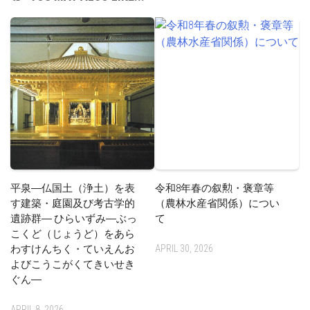
平泉―仏国土（浄土）を表
令和8年春の叙勲・褒章等
す建築・庭園及び考古学的
（農林水産省関係）につい
遺跡群― ひらいずみ―ぶっ
て
こくど（じょうど）をあら
わすけんちく・ていえんお
APRIL 30, 2026
よびこうこがくてきいせき
ぐん―
APRIL 8, 2026