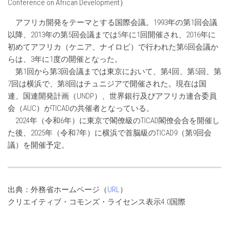
Conference on African Development
）
アフリカ開発をテーマとする国際会議。1993年の第1回会議
以降、2013年の第5回会議までは5年に1回開催され、2016年に
初めてアフリカ（ケニア、ナイロビ）で行われた第6回会議か
らは、3年に1度の開催となった。
第1回から第3回会議までは東京において、第4回、第5回、第
7回は横浜で、第8回はチュニジアで開催された。現在は国
連、国連開発計画（UNDP）、世界銀行及びアフリカ連合委員
会（AUC）がTICADの共催者となっている。
2024年（令和6年）に東京で閣僚級のTICAD閣僚会合を開催し
た後、2025年（令和7年）に横浜で首脳級のTICAD9（第9回会
議）を開催予定。
出典：外務省ホームページ（
URL
）
クリエイティブ・コモンズ・ライセンス表示4.0国際