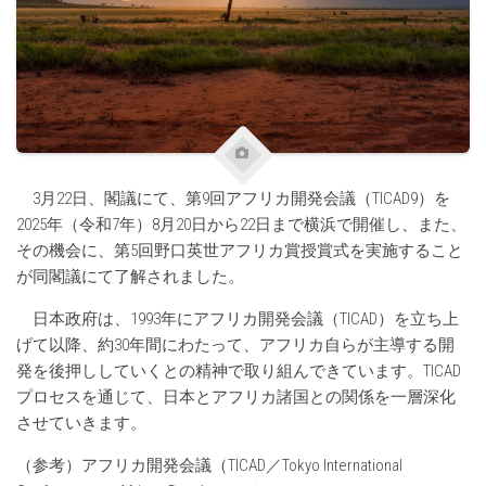
3月22日、閣議にて、第9回アフリカ開発会議（TICAD9）を
2025年（令和7年）8月20日から22日まで横浜で開催し、また、
その機会に、第5回野口英世アフリカ賞授賞式を実施すること
が同閣議にて了解されました。
日本政府は、1993年にアフリカ開発会議（TICAD）を立ち上
げて以降、約30年間にわたって、アフリカ自らが主導する開
発を後押ししていくとの精神で取り組んできています。TICAD
プロセスを通じて、日本とアフリカ諸国との関係を一層深化
させていきます。
（参考）アフリカ開発会議（TICAD／
Tokyo International