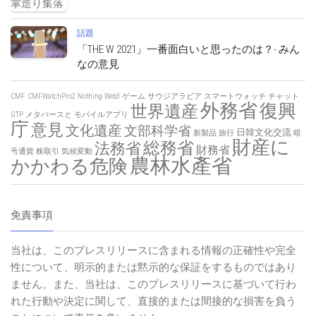
話題
「THE W 2021」一番面白いと思ったのは？- みん
なの意見
CMF
CMFWatchPro2
Nothing
Web3
ゲーム
サウジアラビア
スマートウォッチ
チャット
外務省
復興
世界遺産
GTP
メタバースと
モバイルアプリ
庁
意見
文化遺産
文部科学省
日韓文化交流
新製品
旅行
暗
財産に
総務省
法務省
財務省
号通貨
株取引
気候変動
農林水產省
かかわる危険
免責事項
当社は、このプレスリリースに含まれる情報の正確性や完全
性について、明示的または黙示的な保証をするものではあり
ません。また、当社は、このプレスリリースに基づいて行わ
れた行動や決定に関して、直接的または間接的な損害を負う