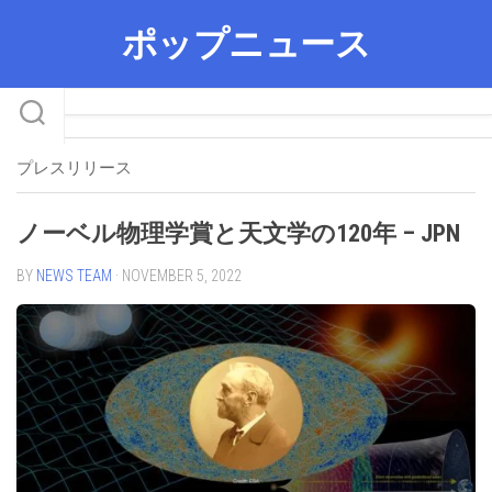
Skip
ポップニュース
to
content
プレスリリース
ノーベル物理学賞と天文学の120年 – JPN
BY
NEWS TEAM
· NOVEMBER 5, 2022