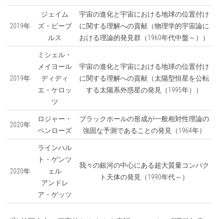
ジェイム
宇宙の進化と宇宙における地球の位置付け
2019年
ズ・ピーブ
に関する理解への貢献（物理学的宇宙論に
ルス
おける理論的発見群（1960年代中盤～））
ミシェル・
メイヨール
宇宙の進化と宇宙における地球の位置付け
2019年
ディディ
に関する理解への貢献（太陽型恒星を公転
エ・ケロッ
する太陽系外惑星の発見（1995年））
ツ
ロジャー・
ブラックホールの形成が一般相対性理論の
2020年
ペンローズ
強固な予測であることの発見（1964年）
ラインハル
ト・ゲンツ
我々の銀河の中心にある超大質量コンパク
2020年
ェル
ト天体の発見（1990年代～）
アンドレ
ア・ゲッツ