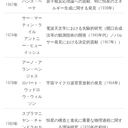
ハンス・ベ
原子核反応理論への貢献、特に恒星のエネ
1967年
ーテ
ルギー生成に関する発見（1938年）
サー・マー
ティン・ラ
電波天文学における先駆的研究（開口合成
イル
1974年
法等の観測技術の開発（1940年代）／パル
アントニ
サー発見における決定的貢献（1967年））
ー・ヒュー
イッシュ
アーノ・ア
ラン・ペン
ジャス
1978年
ロバート・
宇宙マイクロ波背景放射の発見（1964年）
ウッドロ
ウ・ウィル
ソン
スブラマニ
ヤン・チャ
恒星の構造と進化に重要な物理過程に関す
1983年
ンドラセカ
る理論研究（1930年代初頭）