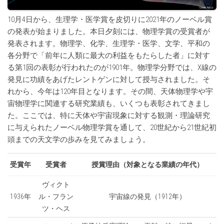
10月4日から、生理学・医学賞を皮切りに2021年のノーベル賞
の発表が始まりました。本日夕刻には、物理学賞の受賞者が
発表されます。物理学、化学、生理学・医学、文学、平和の
各分野で「前年に人類に最大の利益をもたらした者」に対す
る第1回の表彰が行われたのが1901年。物理学分野では、X線の
発見に功績をあげたレントゲンに対して授与されました。そ
れから、今年は120年目となります。その間、天体物理学や宇
宙物理学に関連する研究業績も、いくつも表彰されてきまし
た。ここでは、特に天体や宇宙現象に対する観測・理論研究
に与えられたノーベル物理学賞を通して、20世紀から21世紀初
頭までの天文学の歩みを見てみましょう。
受賞年
受賞者
授賞理由（対象となる業績の年代）
ヴィクト
1936年
ル・フラン
宇宙線の発見（1912年）
ツ・ヘス