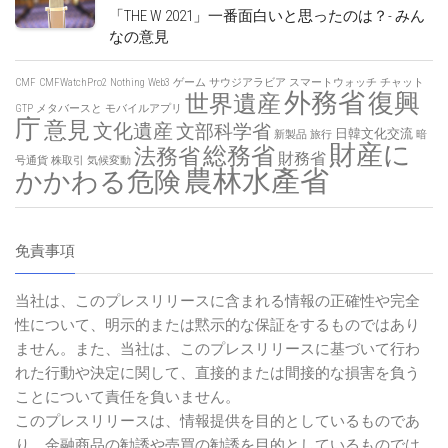
「THE W 2021」一番面白いと思ったのは？- みん
なの意見
CMF
CMFWatchPro2
Nothing
Web3
ゲーム
サウジアラビア
スマートウォッチ
チャット
外務省
復興
世界遺産
GTP
メタバースと
モバイルアプリ
庁
意見
文化遺産
文部科学省
日韓文化交流
新製品
旅行
暗
財産に
総務省
法務省
財務省
号通貨
株取引
気候変動
農林水產省
かかわる危険
免責事項
当社は、このプレスリリースに含まれる情報の正確性や完全
性について、明示的または黙示的な保証をするものではあり
ません。また、当社は、このプレスリリースに基づいて行わ
れた行動や決定に関して、直接的または間接的な損害を負う
ことについて責任を負いません。
このプレスリリースは、情報提供を目的としているものであ
り、金融商品の勧誘や売買の勧誘を目的としているものでは