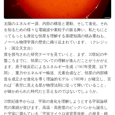
太陽のエネルギー源、内部の構造と運動、そして進化。それ
を知るための様々な電磁波や素粒子の振る舞い。私たちにと
ってもっとも身近な恒星を理解する基礎知識の積み重ねも、
ノーベル物理学賞の歴史に織り込まれています。（クレジッ
ト：国立天文台）
賞を授与された研究テーマを見ていくと、まず、20世紀の中
盤ころまでに、恒星についての理解が進んだことがうかがえ
ます。原子核反応によるエネルギー生成（1967年受賞、以下
同）、重力やエネルギー輸送、元素合成など、恒星の内部構
造を成立させ進化を導く理論的モデル（1983年）が確立し、言
わば「夜空に見える星が物理法則に従って輝いていること」
が確かめられた時代だと言えるのではないでしょうか。
20世紀後半からは、宇宙の進化を理解しようとする宇宙論研
究の業績が並びます。高温・高密度のビッグバンから誕生し
た宇宙に満ちている「宇宙マイクロ波背景放射」の発見・精