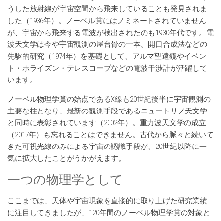
うした放射線が宇宙空間から飛来していることも発見されま
した（1936年）。ノーベル賞にはノミネートされていません
が、宇宙から飛来する電波が検出されたのも1930年代です。電
波天文学は今や宇宙観測の屋台骨の一本。開口合成法などの
先駆的研究（1974年）を基礎として、アルマ望遠鏡やイベン
ト・ホライズン・テレスコープなどの電波干渉計が活躍して
います。
ノーベル物理学賞の始点であるX線も20世紀後半に宇宙観測の
主要な柱となり、最新の観測手段であるニュートリノ天文学
と同時に表彰されています（2002年）。重力波天文学の成立
（2017年）も忘れることはできません。古代から脈々と続いて
きた可視光線のみによる宇宙の認識手段が、20世紀以降に一
気に拡大したことがうかがえます。
一つの物理学として
ここまでは、天体や宇宙現象を直接的に取り上げた研究業績
に注目してきましたが、120年間のノーベル物理学賞の対象と