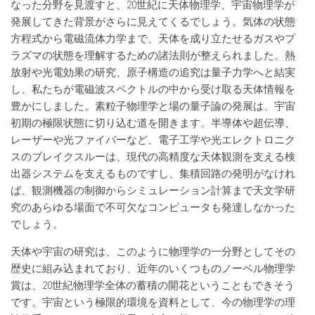
なった分野を見渡すと、20世紀に天体物理学、宇宙物理学が
発展してきた背景がさらに見えてくるでしょう。気体の状態
方程式から電磁流体力学まで、天体を成り立たせるガスやプ
ラズマの状態を理解するための諸法則が整えられました。熱
放射や光電効果の研究、原子構造の追究は量子力学へと結実
し、私たちが電磁波スペクトルの中から受け取る天体情報を
豊かにしました。素粒子物理学と場の量子論の発展は、宇宙
初期の極限状態に切り込む道を開きます。半導体や超伝導、
レーザーや光ファイバーなど、電子工学や光エレクトロニク
スのブレイクスルーは、現代の高精度な天体観測を支える検
出器システムを支えるものですし、集積回路の発明がなけれ
ば、観測機器の制御からシミュレーション計算まで天文学研
究のあらゆる場面で不可欠なコンピュータも発達しなかった
でしょう。
天体や宇宙の研究は、このように物理学の一分野としてその
歴史に組み込まれており、近年のいくつものノーベル物理学
賞は、20世紀物理学全体の蓄積の開花ということもできそう
です。宇宙という極限的環境を資料として、今の物理学の理