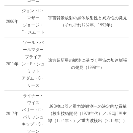
コーニ
ジョン・C・
マザー
宇宙背景放射の黒体放射性と異方性の発見
2006年
ジョージ・
（それぞれ1989年、1992年）
F・スムート
ソール・パ
ールマター
ブライア
遠方超新星の観測に基づく宇宙の加速膨張
2011年
ン・P・シュ
の発見（1998年）
ミット
アダム・G・
リース
ライナー・
ワイス
LIGO検出器と重力波観測への決定的な貢献
バリー・C・
2017年
（検出技術開発（1970年代）／LIGO計画主
バリッシュ
導（1994年～）／重力波検出（2015年））
キップ・S・
ソーン