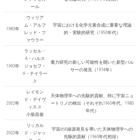
ール
ウィリア
ム・アルフ
宇宙における化学元素合成に重要な理論
1983年
レッド・フ
的・実験的研究（1950年代）
ァウラー
ラッセル・
A・ハルス
重力研究の新しい可能性を開いた新型パル
1993年
ジョセフ・
サーの発見（1974年）
H・テイラー
Jr.
レイモン
天体物理学への先駆的貢献、特に宇宙ニュ
ド・デイヴ
2002年
ートリノの検出（それぞれ1960年代、1980
ィス Jr.
年代）
小柴昌俊
リッカル
宇宙のX線源発見を導いた天体物理学への
2002年
ド・ジャッ
先駆的貢献（1960年代初頭）