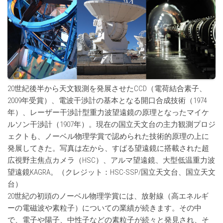
20世紀後半から天文観測を発展させたCCD（電荷結合素子、
2009年受賞）、電波干渉計の基本となる開口合成技術（1974
年）、レーザー干渉計型重力波望遠鏡の原理となったマイケ
ルソン干渉計（1907年）。現在の国立天文台の主力観測プロジ
ェクトも、ノーベル物理学賞で認められた技術的原理の上に
発展してきた。写真は左から、すばる望遠鏡に搭載された超
広視野主焦点カメラ（HSC）、アルマ望遠鏡、大型低温重力波
望遠鏡KAGRA。（クレジット：HSC-SSP/国立天文台、国立天文
台）
20世紀の初頭のノーベル物理学賞には、放射線（高エネルギ
ーの電磁波や素粒子）についての業績が続きます。その中
で、電子や陽子、中性子などの素粒子が続々と発見され、そ