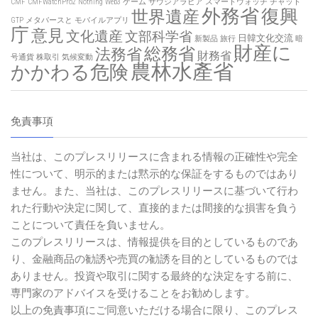
CMF
CMFWatchPro2
Nothing
Web3
ゲーム
サウジアラビア
スマートウォッチ
チャット
外務省
復興
世界遺産
GTP
メタバースと
モバイルアプリ
庁
意見
文化遺産
文部科学省
日韓文化交流
新製品
旅行
暗
財産に
総務省
法務省
財務省
号通貨
株取引
気候変動
農林水產省
かかわる危険
免責事項
当社は、このプレスリリースに含まれる情報の正確性や完全
性について、明示的または黙示的な保証をするものではあり
ません。また、当社は、このプレスリリースに基づいて行わ
れた行動や決定に関して、直接的または間接的な損害を負う
ことについて責任を負いません。
このプレスリリースは、情報提供を目的としているものであ
り、金融商品の勧誘や売買の勧誘を目的としているものでは
ありません。投資や取引に関する最終的な決定をする前に、
専門家のアドバイスを受けることをお勧めします。
以上の免責事項にご同意いただける場合に限り、このプレス