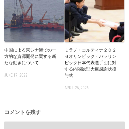
中国による東シナ海での一
ミラノ・コルティナ２０２
方的な資源開発に関する新
６オリンピック・パラリン
たな動きについて
ピック日本代表選手団に対
する内閣総理大臣感謝状授
JUNE 17, 2022
与式
APRIL 25, 2026
コメントを残す