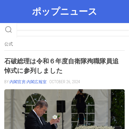
Skip
ポップニュース
to
content
公式
石破総理は令和６年度自衛隊殉職隊員追
悼式に参列しました
BY
内閣官房 内閣広報室
· OCTOBER 26, 2024