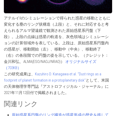
アテルイIIのシミュレーションで得られた惑星の移動とともに
変化する塵のリング状構造（上段）と、それに対応すると考
えられるアルマ望遠鏡で観測された原始惑星系円盤（下
段）。上段の点線は惑星の軌道を、灰色領域はシミュレーシ
ョンの計算領域外を表している。上段は、原始惑星系円盤内
の惑星が、移動開始（左）、移動中（中央）、移動終了
（右）の各段階での円盤の姿を示している。（クレジット：
金川和弘、ALMA(ESO/NAOJ/NRAO)）
オリジナルサイズ
（703KB）
この研究成果は、
Kazuhiro D. Kanagawa et al. “Dust rings as a
footprint of planet formation in a protoplanetary disk”
として、米国
の天体物理学専門誌『アストロフィジカル・ジャーナル』に
2021年11月12日付で掲載されました。
関連リンク
原始惑星系円盤のリング構造が惑星形成の歴史を残して