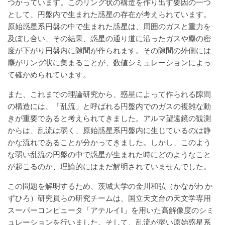
つかっています。このリング状の構造を作り出す要因の一つ
として、円盤内で生まれた惑星の存在が考えられています。
原始惑星系円盤の中で生まれた惑星は、周囲のガスと重力を
及ぼし合い、その結果、惑星の通り道に沿ったガスや塵の密
度が下がり円盤内に隙間が作られます。その隙間の外側には
塵がリング状に集まることが、数値シミュレーションによっ
て確かめられています。
また、これまでの理論研究から、惑星によって作られる隙間
の構造には、「乱流」と呼ばれる円盤内でのガスの複雑な動
きが重要であると考えられてきました。アルマ望遠鏡の観測
からは、乱流は弱く、原始惑星系円盤内に生じているのは静
かな流れであることが分かってきました。しかし、このよう
な弱い乱流の円盤の中で惑星が生まれた時にどのようなこと
が起こるのか、理論的にはまだ解明されていませんでした。
この問題を解明するため、茨城大学の金川和弘（かながわ か
ずひろ）研究員らの研究チームは、国立天文台の天文学専用
スーパーコンピュータ「アテルイII」を用いた高解像度のシミ
ュレーションを行いました。そして、乱流が弱い原始惑星系