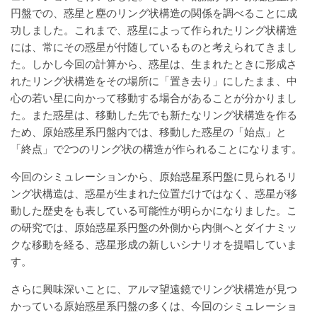
円盤での、惑星と塵のリング状構造の関係を調べることに成
功しました。これまで、惑星によって作られたリング状構造
には、常にその惑星が付随しているものと考えられてきまし
た。しかし今回の計算から、惑星は、生まれたときに形成さ
れたリング状構造をその場所に「置き去り」にしたまま、中
心の若い星に向かって移動する場合があることが分かりまし
た。また惑星は、移動した先でも新たなリング状構造を作る
ため、原始惑星系円盤内では、移動した惑星の「始点」と
「終点」で2つのリング状の構造が作られることになります。
今回のシミュレーションから、原始惑星系円盤に見られるリ
ング状構造は、惑星が生まれた位置だけではなく、惑星が移
動した歴史をも表している可能性が明らかになりました。こ
の研究では、原始惑星系円盤の外側から内側へとダイナミッ
クな移動を経る、惑星形成の新しいシナリオを提唱していま
す。
さらに興味深いことに、アルマ望遠鏡でリング状構造が見つ
かっている原始惑星系円盤の多くは、今回のシミュレーショ