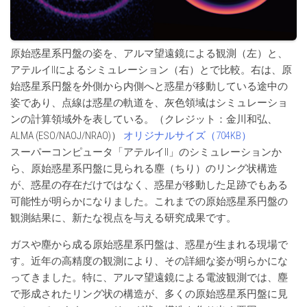
原始惑星系円盤の姿を、アルマ望遠鏡による観測（左）と、
アテルイIIによるシミュレーション（右）とで比較。右は、原
始惑星系円盤を外側から内側へと惑星が移動している途中の
姿であり、点線は惑星の軌道を、灰色領域はシミュレーショ
ンの計算領域外を表している。（クレジット：金川和弘、
ALMA (ESO/NAOJ/NRAO)）
オリジナルサイズ（704KB）
スーパーコンピュータ「アテルイII」のシミュレーションか
ら、原始惑星系円盤に見られる塵（ちり）のリング状構造
が、惑星の存在だけではなく、惑星が移動した足跡でもある
可能性が明らかになりました。これまでの原始惑星系円盤の
観測結果に、新たな視点を与える研究成果です。
ガスや塵から成る原始惑星系円盤は、惑星が生まれる現場で
す。近年の高精度の観測により、その詳細な姿が明らかにな
ってきました。特に、アルマ望遠鏡による電波観測では、塵
で形成されたリング状の構造が、多くの原始惑星系円盤に見