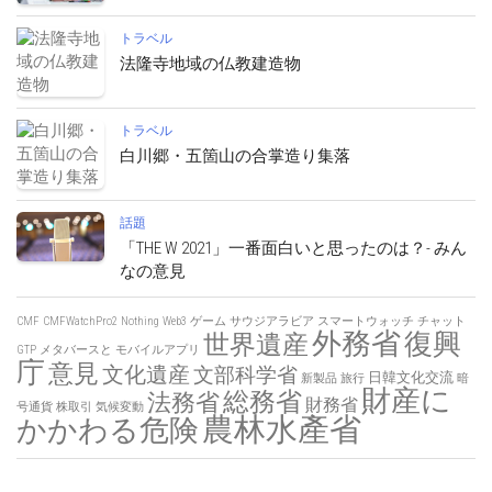
トラベル
法隆寺地域の仏教建造物
トラベル
白川郷・五箇山の合掌造り集落
話題
「THE W 2021」一番面白いと思ったのは？- みん
なの意見
CMF
CMFWatchPro2
Nothing
Web3
ゲーム
サウジアラビア
スマートウォッチ
チャット
外務省
復興
世界遺産
GTP
メタバースと
モバイルアプリ
庁
意見
文化遺産
文部科学省
日韓文化交流
新製品
旅行
暗
財産に
総務省
法務省
財務省
号通貨
株取引
気候変動
農林水產省
かかわる危険