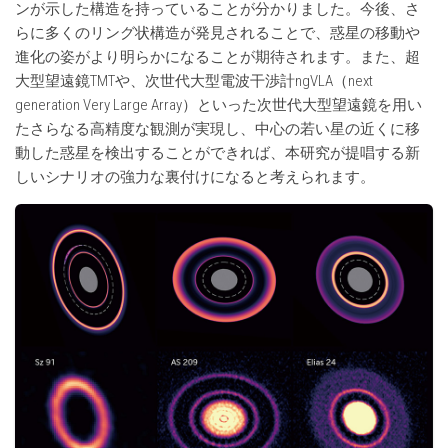
ンが示した構造を持っていることが分かりました。今後、さ
らに多くのリング状構造が発見されることで、惑星の移動や
進化の姿がより明らかになることが期待されます。また、超
大型望遠鏡TMTや、次世代大型電波干渉計ngVLA（next
generation Very Large Array）といった次世代大型望遠鏡を用い
たさらなる高精度な観測が実現し、中心の若い星の近くに移
動した惑星を検出することができれば、本研究が提唱する新
しいシナリオの強力な裏付けになると考えられます。