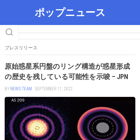
Skip
ポップニュース
to
content
プレスリリース
原始惑星系円盤のリング構造が惑星形成
の歴史を残している可能性を示唆 – JPN
BY
NEWS TEAM
· SEPTEMBER 11, 2022