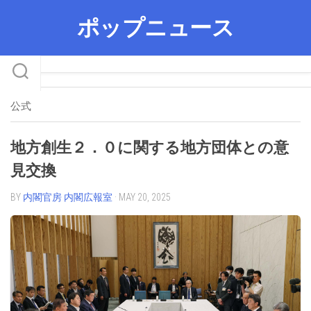
Skip
ポップニュース
to
content
公式
地方創生２．０に関する地方団体との意
見交換
BY
内閣官房 内閣広報室
· MAY 20, 2025