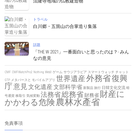
法隆寺地域の仏教建造物
トラベル
白川郷・五箇山の合掌造り集落
話題
「THE W 2021」一番面白いと思ったのは？- みん
なの意見
CMF
CMFWatchPro2
Nothing
Web3
ゲーム
サウジアラビア
スマートウォッチ
チャット
外務省
復興
世界遺産
GTP
メタバースと
モバイルアプリ
庁
意見
文化遺産
文部科学省
日韓文化交流
新製品
旅行
暗
財産に
総務省
法務省
財務省
号通貨
株取引
気候変動
農林水產省
かかわる危険
免責事項