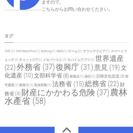
ますので、
こちらからお問い合わせください
。
タグ
CMF
(1)
CMFWatchPro2
(1)
Nothing
(1)
Web3
(1)
ゲーム
(1)
サウジアラビア
(1)
スマートウ
世界遺産
ォッチ
(1)
チャットGTP
(1)
メタバースと
(1)
モバイルアプリ
(1)
外務省
(37)
復興庁
(31)
(22)
意見
(19)
文
化遺産
(10)
文部科学省
(8)
日韓文化交流
(2)
新製品
(1)
旅行
(1)
暗
総務省
(22)
法務省
(15)
財
号通貨
(1)
株取引
(1)
気候変動
(1)
農林
財産にかかわる危険
(37)
務省
(4)
水產省
(58)