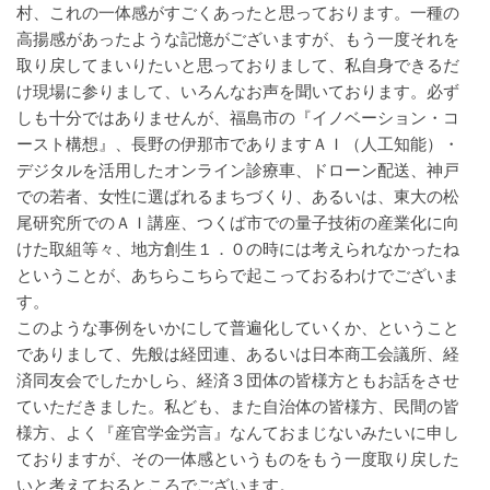
村、これの一体感がすごくあったと思っております。一種の
高揚感があったような記憶がございますが、もう一度それを
取り戻してまいりたいと思っておりまして、私自身できるだ
け現場に参りまして、いろんなお声を聞いております。必ず
しも十分ではありませんが、福島市の『イノベーション・コ
ースト構想』、長野の伊那市でありますＡＩ（人工知能）・
デジタルを活用したオンライン診療車、ドローン配送、神戸
での若者、女性に選ばれるまちづくり、あるいは、東大の松
尾研究所でのＡＩ講座、つくば市での量子技術の産業化に向
けた取組等々、地方創生１．０の時には考えられなかったね
ということが、あちらこちらで起こっておるわけでございま
す。
このような事例をいかにして普遍化していくか、ということ
でありまして、先般は経団連、あるいは日本商工会議所、経
済同友会でしたかしら、経済３団体の皆様方ともお話をさせ
ていただきました。私ども、また自治体の皆様方、民間の皆
様方、よく『産官学金労言』なんておまじないみたいに申し
ておりますが、その一体感というものをもう一度取り戻した
いと考えておるところでございます。