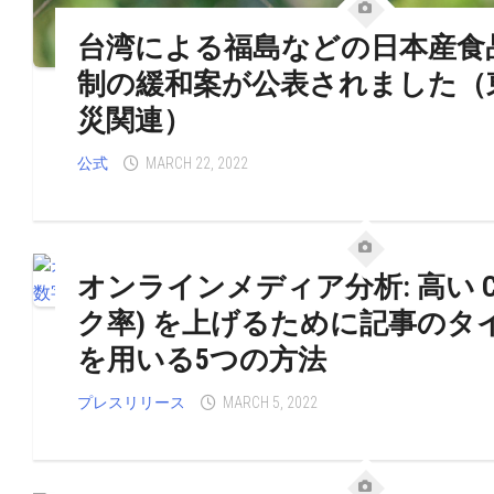
台湾による福島などの日本産食
制の緩和案が公表されました（
災関連）
公式
MARCH 22, 2022
オンラインメディア分析: 高い C
ク率) を上げるために記事のタ
を用いる5つの方法
プレスリリース
MARCH 5, 2022