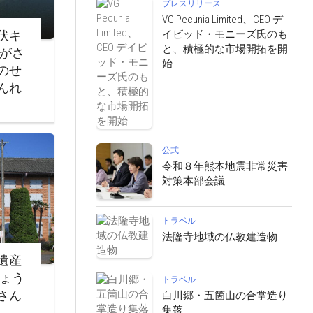
プレスリリース
VG Pecunia Limited、CEO デ
イビッド・モニーズ氏のも
伏キ
と、積極的な市場開拓を開
ながさ
始
のせ
んれ
公式
令和８年熊本地震非常災害
対策本部会議
トラベル
法隆寺地域の仏教建造物
遺産
じょう
トラベル
さん
白川郷・五箇山の合掌造り
集落