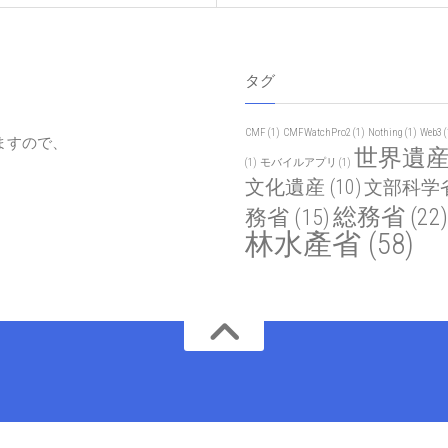
タグ
CMF
(1)
CMFWatchPro2
(1)
Nothing
(1)
Web3
(
ますので、
世界遺
(1)
モバイルアプリ
(1)
文化遺産
(10)
文部科学
総務省
(22)
務省
(15)
林水產省
(58)