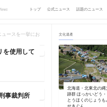
トップ
公式ニュース
話題のニュース
 News
ニュースを一挙にお
文化遺產
プリを使用して
北海道・北東北の縄
跡群 ほっかいどう
刑事裁判所
とうほくのじょうも
せきぐん