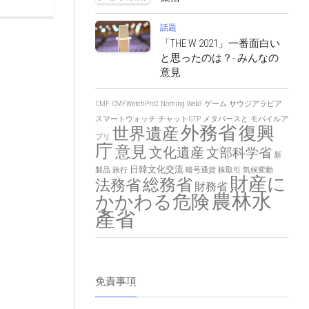
話題
「THE W 2021」一番面白い
と思ったのは？- みんなの
意見
CMF
CMFWatchPro2
Nothing
Web3
ゲーム
サウジアラビア
スマートウォッチ
チャットGTP
メタバースと
モバイルア
外務省
復興
世界遺産
プリ
庁
意見
文化遺産
文部科学省
新
日韓文化交流
製品
旅行
暗号通貨
株取引
気候変動
財産に
総務省
法務省
財務省
農林水
かかわる危険
產省
免責事項