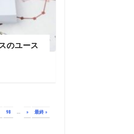
スのユース
98
...
»
最終 »