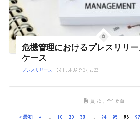
危機管理におけるプレスリリー
ケース
プレスリリース
FEBRUARY 27, 2022
頁 96，全105頁
« 最初
«
...
10
20
30
...
94
95
96
97