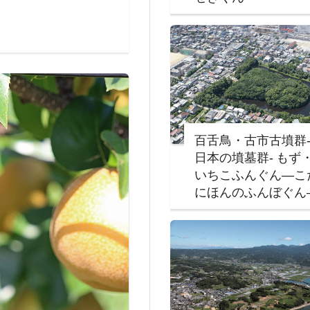
百舌鳥・古市古墳群
日本の墳墓群‐ もず
いちこふんぐん―こ
にほんのふんぼぐん