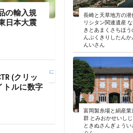
品の輸入規
長崎と天草地方の潜
東日本大震
リシタン関連遺産 
きとあまくさちほう
んぷくきりしたんか
んいさん
TR (クリッ
イトルに数字
富岡製糸場と絹産業
群 とみおかせいし
ときぬさんぎょうい
ぐん