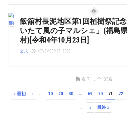
飯舘村長泥地区第1回植樹祭記
いたて風の子マルシェ」(福島
村)[令和4年10月23日]
公式
NOVEMBER 15, 2022
頁 71，全105頁
« 最初
«
...
10
20
30
...
69
70
71
72
...
»
最終 »