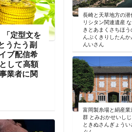
長崎と天草地方の潜
リシタン関連遺産 
きとあまくさちほう
、「定型文を
んぷくきりしたんか
とうたう副
んいさん
イブ配信希
として高額
事業者に関
富岡製糸場と絹産業
群 とみおかせいし
ときぬさんぎょうい
ぐん