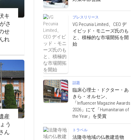
伏キ
プレスリリース
ながさ
VG Pecunia Limited、CEO デ
イビッド・モニーズ氏のも
のせ
と、積極的な市場開拓を開
んれ
始
話題
臨床心理士・ドクター・あ
きら・オルセン、
「Influencer Magazine Awards
2026」にて「Humanitarian of
遺産
the Year」を受賞
じょう
トラベル
さん
法隆寺地域の仏教建造物