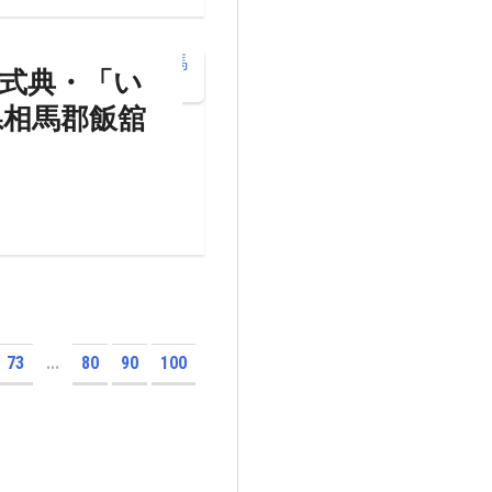
念式典・「い
県相馬郡飯舘
73
...
80
90
100