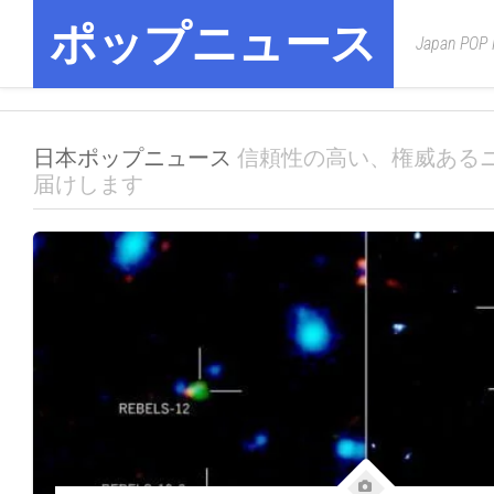
Skip
ポップニュース
to
Japan POP
content
日本ポップニュース
信頼性の高い、権威ある
届けします