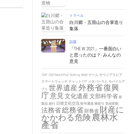
トラベル
白川郷・五箇山の合掌造り
集落
話題
「THE W 2021」一番面白い
と思ったのは？- みんなの
意見
CMF
CMFWatchPro2
Nothing
Web3
ゲーム
サウジアラビア
スマートウォッチ
チャットGTP
メタバースと
モバイルア
外務省
復興
世界遺産
プリ
庁
意見
文化遺産
文部科学省
新
日韓文化交流
製品
旅行
暗号通貨
株取引
気候変動
財産に
総務省
法務省
財務省
農林水
かかわる危険
產省