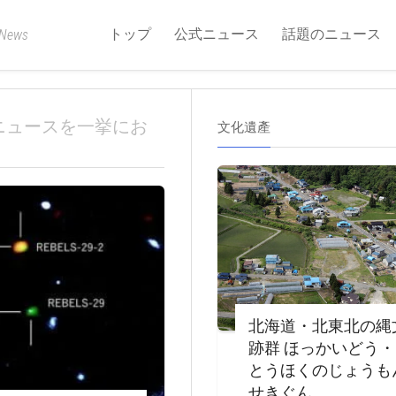
トップ
公式ニュース
話題のニュース
 News
ニュースを一挙にお
文化遺產
北海道・北東北の縄
跡群 ほっかいどう
とうほくのじょうも
せきぐん