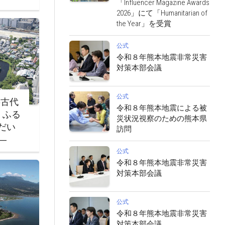
「Influencer Magazine Awards
2026」にて「Humanitarian of
the Year」を受賞
公式
令和８年熊本地震非常災害
対策本部会議
公式
‐古代
令和８年熊本地震による被
・ふる
災状況視察のための熊本県
だい
訪問
―
公式
令和８年熊本地震非常災害
対策本部会議
公式
令和８年熊本地震非常災害
対策本部会議