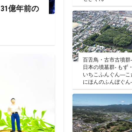
31億年前の
百舌鳥・古市古墳群
日本の墳墓群‐ もず
いちこふんぐん―こ
にほんのふんぼぐん