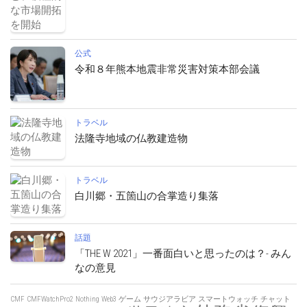
公式
令和８年熊本地震非常災害対策本部会議
トラベル
法隆寺地域の仏教建造物
トラベル
白川郷・五箇山の合掌造り集落
話題
「THE W 2021」一番面白いと思ったのは？- みん
なの意見
CMF
CMFWatchPro2
Nothing
Web3
ゲーム
サウジアラビア
スマートウォッチ
チャット