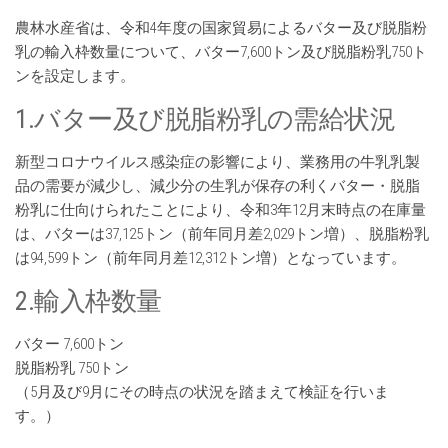
農林水産省は、令和4年度の国家貿易によるバター及び脱脂粉
乳の輸入枠数量について、バター7,600トン及び脱脂粉乳750ト
ンを設定します。
1.バター及び脱脂粉乳の需給状況
新型コロナウイルス感染症の影響により、業務用の牛乳乳製
品の需要が減少し、減少分の生乳が保存の利くバター・脱脂
粉乳に仕向けられたことにより、令和3年12月末時点の在庫量
は、バターは37,125トン（前年同月差2,029トン増）、脱脂粉乳
は94,599トン（前年同月差12,312トン増）となっています。
2.輸入枠数量
バター 7,600トン
脱脂粉乳 750トン
（5月及び9月にその時点の状況を踏まえて検証を行いま
す。）