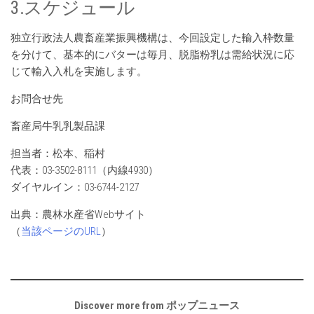
3.スケジュール
独立行政法人農畜産業振興機構は、今回設定した輸入枠数量
を分けて、基本的にバターは毎月、脱脂粉乳は需給状況に応
じて輸入入札を実施します。
お問合せ先
畜産局牛乳乳製品課
担当者：松本、稲村
代表：03-3502-8111（内線4930）
ダイヤルイン：03-6744-2127
出典：農林水産省Webサイト
（
当該ページのURL
）
Discover more from ポップニュース