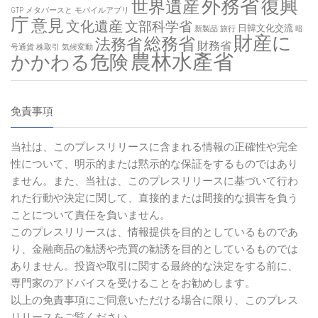
外務省
復興
世界遺産
GTP
メタバースと
モバイルアプリ
庁
意見
文化遺産
文部科学省
日韓文化交流
新製品
旅行
暗
財産に
総務省
法務省
財務省
号通貨
株取引
気候変動
農林水產省
かかわる危険
免責事項
当社は、このプレスリリースに含まれる情報の正確性や完全
性について、明示的または黙示的な保証をするものではあり
ません。また、当社は、このプレスリリースに基づいて行わ
れた行動や決定に関して、直接的または間接的な損害を負う
ことについて責任を負いません。
このプレスリリースは、情報提供を目的としているものであ
り、金融商品の勧誘や売買の勧誘を目的としているものでは
ありません。投資や取引に関する最終的な決定をする前に、
専門家のアドバイスを受けることをお勧めします。
以上の免責事項にご同意いただける場合に限り、このプレス
リリースをご覧ください。