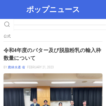
Skip
ポップニュース
to
content
公式
令和4年度のバター及び脱脂粉乳の輸入枠
数量について
BY
農林水產 省
· FEBRUARY 21, 2023