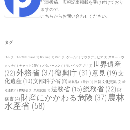
Japan Pop News
日本ポップニュース
記事投稿、広報記事掲載を受け付けており
ますので、
こちらからお問い合わせください
。
タグ
CMF
(1)
CMFWatchPro2
(1)
Nothing
(1)
Web3
(1)
ゲーム
(1)
サウジアラビア
(1)
スマートウ
世界遺産
ォッチ
(1)
チャットGTP
(1)
メタバースと
(1)
モバイルアプリ
(1)
外務省
(37)
復興庁
(31)
(22)
意見
(19)
文
化遺産
(10)
文部科学省
(8)
日韓文化交流
(2)
新製品
(1)
旅行
(1)
暗
総務省
(22)
法務省
(15)
財
号通貨
(1)
株取引
(1)
気候変動
(1)