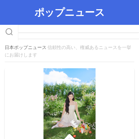
Skip
ポップニュース
to
content
日本ポップニュース
信頼性の高い、権威あるニュースを一挙
にお届けします