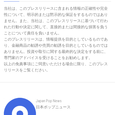
財産に
総務省
法務省
財務省
号通貨
株取引
気候変動
農林水產省
かかわる危険
免責事項
当社は、このプレスリリースに含まれる情報の正確性や完全
性について、明示的または黙示的な保証をするものではあり
ません。また、当社は、このプレスリリースに基づいて行わ
れた行動や決定に関して、直接的または間接的な損害を負う
ことについて責任を負いません。
このプレスリリースは、情報提供を目的としているものであ
り、金融商品の勧誘や売買の勧誘を目的としているものでは
ありません。投資や取引に関する最終的な決定をする前に、
専門家のアドバイスを受けることをお勧めします。
以上の免責事項にご同意いただける場合に限り、このプレス
リリースをご覧ください。