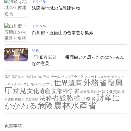
公式
令和８年熊本地震非常災害対策本部会議
トラベル
法隆寺地域の仏教建造物
トラベル
白川郷・五箇山の合掌造り集落
話題
「THE W 2021」一番面白いと思ったのは？- みん
なの意見
CMF
CMFWatchPro2
Nothing
Web3
ゲーム
サウジアラビア
スマートウォッチ
チャット
外務省
復興
世界遺産
GTP
メタバースと
モバイルアプリ
庁
意見
文化遺産
文部科学省
日韓文化交流
新製品
旅行
暗