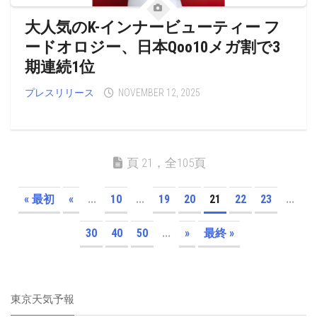
大人気のK-インナービューティー フ
ードオロジー、日本Qoo10メガ割で3
期連続1位
プレスリリース
NOVEMBER 12, 2025
頁 21，全105頁
« 最初
«
...
10
...
19
20
21
22
23
...
30
40
50
...
»
最終 »
東京天気予報