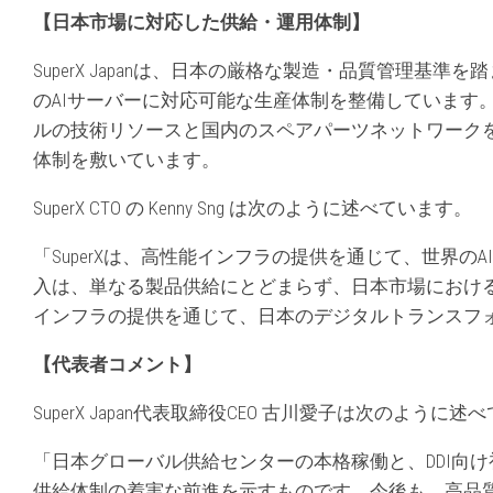
【日本市場
に
対応
した
供給
・
運用体制】
SuperX Japanは、日本の厳格な製造・品質管理基準
のAIサーバーに対応可能な生産体制を整備しています
ルの技術リソースと国内のスペアパーツネットワーク
体制を敷いています。
SuperX CTO の Kenny Sng は次のように述べています。
「SuperXは、高性能インフラの提供を通じて、世界
入は、単なる製品供給にとどまらず、日本市場における
インフラの提供を通じて、日本のデジタルトランスフ
【代表者
コメント
】
SuperX Japan代表取締役CEO 古川愛子は次のように
「日本グローバル供給センターの本格稼働と、DDI向
供給体制の着実な前進を示すものです。今後も、高品質