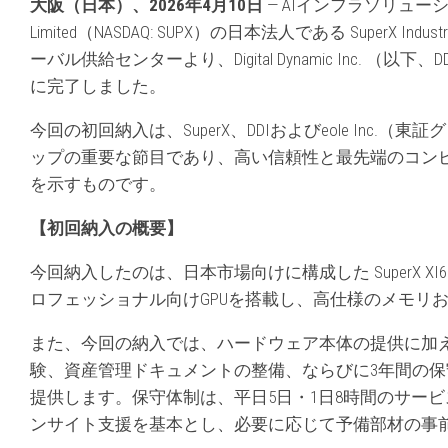
大阪（日本）、
2026年4月10日
— AIインフラソリューション
Limited（NASDAQ: SUPX）の日本法人である SuperX Indu
ーバル供給センターより、Digital Dynamic Inc. （
に完了しました。
今回の初回納入は、SuperX、DDIおよびeole Inc
ップの重要な節目であり、高い信頼性と最先端のコン
を示すものです。
【初回納入
の
概要】
今回納入したのは、日本市場向けに構成した SuperX XI6150
ロフェッショナル向けGPUを搭載し、高仕様のメモリ
また、今回の納入では、ハードウェア本体の提供に加
験、資産管理ドキュメントの整備、ならびに3年間の
提供します。保守体制は、平日5日・1日8時間のサービ
ンサイト支援を基本とし、必要に応じて予備部材の事