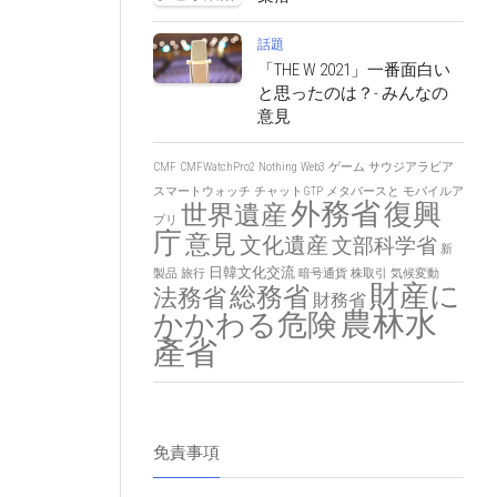
話題
「THE W 2021」一番面白い
と思ったのは？- みんなの
意見
CMF
CMFWatchPro2
Nothing
Web3
ゲーム
サウジアラビア
スマートウォッチ
チャットGTP
メタバースと
モバイルア
外務省
復興
世界遺産
プリ
庁
意見
文化遺産
文部科学省
新
日韓文化交流
製品
旅行
暗号通貨
株取引
気候変動
財産に
総務省
法務省
財務省
農林水
かかわる危険
產省
免責事項