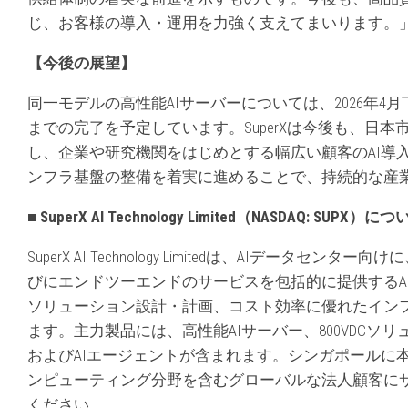
じ、お客様の導入・運用を力強く支えてまいります。
【今後
の
展望】
同一モデルの高性能AIサーバーについては、2026年4
までの完了を予定しています。SuperXは今後も、日
し、企業や研究機関をはじめとする幅広い顧客のAI導
ンフラ基盤の整備を着実に進めることで、持続的な産
■ SuperX AI Technology Limited（NASDAQ: SUPX）に
SuperX AI Technology Limitedは、AIデ
びにエンドツーエンドのサービスを包括的に提供するA
ソリューション設計・計画、コスト効率に優れたイン
ます。主力製品には、高性能AIサーバー、800VDCソ
およびAIエージェントが含まれます。シンガポールに
ンピューティング分野を含むグローバルな法人顧客にサービス
ください。