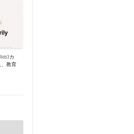
eb3カ
及、教育