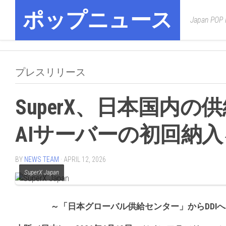
Skip
ポップニュース
to
Japan POP
content
プレスリリース
SuperX、日本国内
AIサーバーの初回納
BY
NEWS TEAM
· APRIL 12, 2026
SuperX Japan
～「日本
グローバル
供給
センター
」
から
DDI
へ