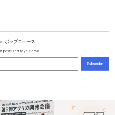
e from ポップニュース
st posts sent to your email.
Subscribe