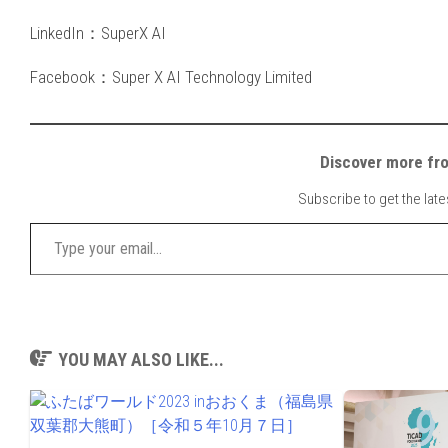
LinkedIn：SuperX AI
Facebook：Super X AI Technology Limited
Discover mor
Subscribe to get the late
Type your email…
YOU MAY ALSO LIKE...