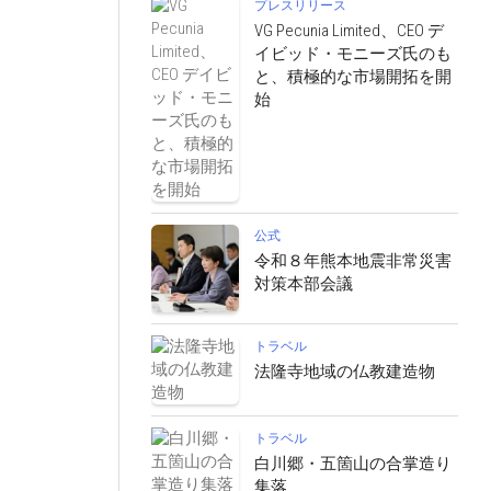
プレスリリース
VG Pecunia Limited、CEO デ
イビッド・モニーズ氏のも
と、積極的な市場開拓を開
始
公式
令和８年熊本地震非常災害
対策本部会議
トラベル
法隆寺地域の仏教建造物
トラベル
白川郷・五箇山の合掌造り
集落