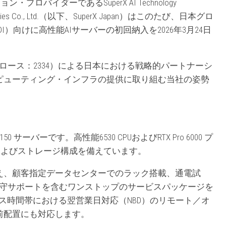
・プロバイダーであるSuperX AI Technology
stries Co., Ltd.（以下、SuperX Japan）はこのたび、日本グロ
以下、DDI）向けに高性能AIサーバーの初回納入を2026年3月24日
.（東証グロース：2334）による日本における戦略的パートナーシ
ピューティング・インフラの提供に取り組む当社の姿勢
 サーバーです。高性能6530 CPUおよびRTX Pro 6000 プ
およびストレージ構成を備えています。
え、顧客指定データセンターでのラック搭載、通電試
保守サポートを含むワンストップのサービスパッケージを
ス時間帯における翌営業日対応（NBD）のリモート／オ
前配置にも対応します。