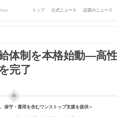
トップ
公式ニュース
話題のニュース
 News
の供給体制を本格始動―高
入を完了
、保守
・
運用
を
含
むワンストップ
支援
を
提供～