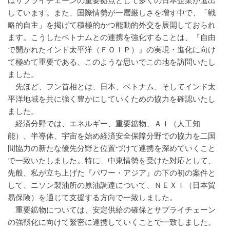
はサプライチェーンの重要拠点として多くの日本企業が進出
しています。また、国際情勢が一層厳しさを増す中で、「戦
略的自主」を掲げて積極的かつ能動的外交を展開しておられ
ます。こうしたベトナムとの連携を強化することは、『自由
で開かれたインド太平洋（ＦＯＩＰ）』の実現・進化に向け
て極めて重要である、このような思いでこの地を訪問いたし
ました。
先ほど、フン首相とは、日本、ベトナム、そしてインド太
平洋地域を共に強く豊かにしていくための協力を確認いたし
ました。
経済分野では、エネルギー、重要鉱物、ＡＩ（人工知
能）、半導体、宇宙を始め経済安全保障分野での協力を二国
間協力の新たな優先分野と位置づけて連携を深めていくこと
で一致いたしました。特に、中東情勢を受けた対応として、
先般、私が立ち上げた『パワー・アジア』の下の初の案件と
して、ニソン製油所の原油調達について、ＮＥＸＩ（日本貿
易保険）を通じて支援する方向で一致しました。
重要鉱物については、安定供給の確保とサプライチェーン
の強靱化に向けて緊密に連携していくことで一致しました。