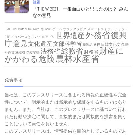
話題
「THE W 2021」一番面白いと思ったのは？- みん
なの意見
CMF
CMFWatchPro2
Nothing
Web3
ゲーム
サウジアラビア
スマートウォッチ
チャット
外務省
復興
世界遺産
GTP
メタバースと
モバイルアプリ
庁
意見
文化遺産
文部科学省
日韓文化交流
新製品
旅行
暗
財産に
総務省
法務省
財務省
号通貨
株取引
気候変動
農林水產省
かかわる危険
免責事項
当社は、このプレスリリースに含まれる情報の正確性や完全
性について、明示的または黙示的な保証をするものではあり
ません。また、当社は、このプレスリリースに基づいて行わ
れた行動や決定に関して、直接的または間接的な損害を負う
ことについて責任を負いません。
このプレスリリースは、情報提供を目的としているものであ