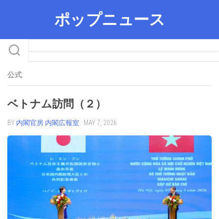
Skip
ポップニュース
to
content
公式
ベトナム訪問（２）
BY
内閣官房 内閣広報室
· MAY 7, 2026