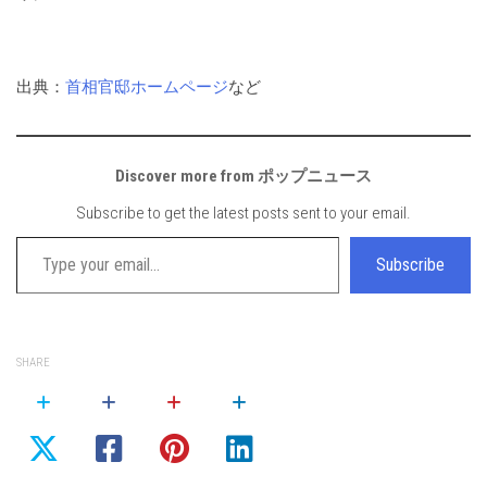
出典：
首相官邸ホームページ
など
Discover more from ポップニュース
Subscribe to get the latest posts sent to your email.
Type your email…
Subscribe
SHARE