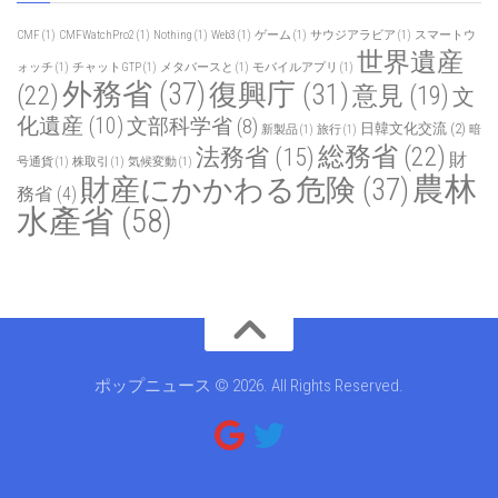
CMF
(1)
CMFWatchPro2
(1)
Nothing
(1)
Web3
(1)
ゲーム
(1)
サウジアラビア
(1)
スマートウ
世界遺産
ォッチ
(1)
チャットGTP
(1)
メタバースと
(1)
モバイルアプリ
(1)
外務省
(37)
復興庁
(31)
(22)
意見
(19)
文
化遺産
(10)
文部科学省
(8)
日韓文化交流
(2)
新製品
(1)
旅行
(1)
暗
総務省
(22)
法務省
(15)
財
号通貨
(1)
株取引
(1)
気候変動
(1)
農林
財産にかかわる危険
(37)
務省
(4)
水產省
(58)
ポップニュース © 2026. All Rights Reserved.