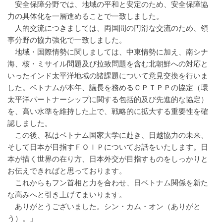
安全保障分野では、地域の平和と安定のため、安全保障協
力の具体化を一層進めることで一致しました。
人的交流につきましては、両国間の円滑な交流のため、領
事分野の協力強化で一致しました。
地域・国際情勢に関しましては、中東情勢に加え、南シナ
海、核・ミサイル問題及び拉致問題を含む北朝鮮への対応と
いったインド太平洋地域の諸課題について意見交換を行いま
した。ベトナムが本年、議長を務めるＣＰＴＰＰの協定（環
太平洋パートナーシップに関する包括的及び先進的な協定）
を、高い水準を維持した上で、戦略的に拡大する重要性を確
認しました。
この後、私はベトナム国家大学に赴き、日越協力の未来、
そして日本が目指すＦＯＩＰについてお話をいたします。日
本が描く世界の在り方、日本外交が目指すものをしっかりと
お伝えできればと思っております。
これからもフン首相と力を合わせ、日ベトナム関係を新た
な高みへと引き上げてまいります。
ありがとうございました。シン・カム・オン（ありがと
う）。」