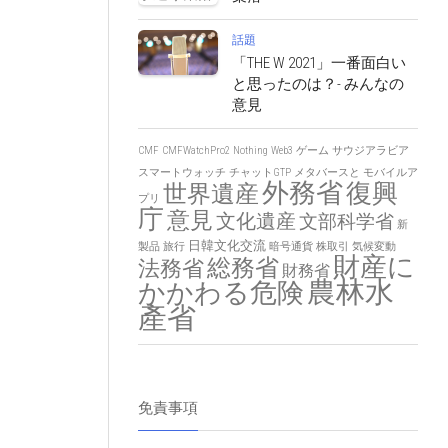
話題
「THE W 2021」一番面白い
と思ったのは？- みんなの
意見
CMF
CMFWatchPro2
Nothing
Web3
ゲーム
サウジアラビア
スマートウォッチ
チャットGTP
メタバースと
モバイルア
外務省
復興
世界遺産
プリ
庁
意見
文化遺産
文部科学省
新
日韓文化交流
製品
旅行
暗号通貨
株取引
気候変動
財産に
総務省
法務省
財務省
農林水
かかわる危険
產省
免責事項