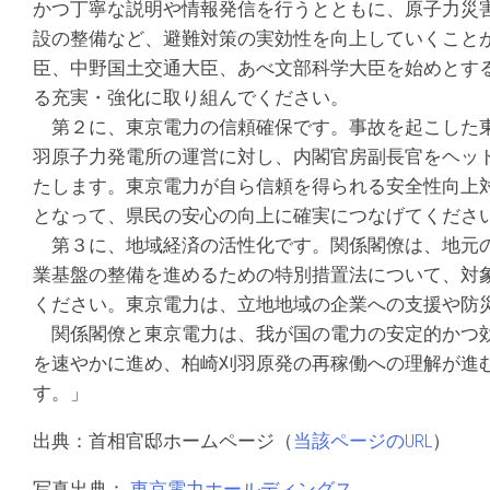
かつ丁寧な説明や情報発信を行うとともに、原子力災
設の整備など、避難対策の実効性を向上していくこと
臣、中野国土交通大臣、あべ文部科学大臣を始めとす
る充実・強化に取り組んでください。
第２に、東京電力の信頼確保です。事故を起こした東
羽原子力発電所の運営に対し、内閣官房副長官をヘッ
たします。東京電力が自ら信頼を得られる安全性向上
となって、県民の安心の向上に確実につなげてくださ
第３に、地域経済の活性化です。関係閣僚は、地元の
業基盤の整備を進めるための特別措置法について、対
ください。東京電力は、立地地域の企業への支援や防
関係閣僚と東京電力は、我が国の電力の安定的かつ効
を速やかに進め、柏崎刈羽原発の再稼働への理解が進
す。」
出典：首相官邸ホームページ（
当該ページのURL
）
写真出典：
東京電力ホールディングス