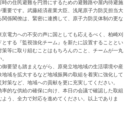
害時の住民避難を円滑にするための避難路や屋内待避施
が重要です。武藤経済産業大臣、浅尾原子力防災担当大
る関係閣僚は、緊密に連携して、原子力防災体制の更な
京電力への不安の声に国としても応えるべく、柏崎刈
ドとする『監視強化チーム』を新たに設置することとい
対策等に取り組むことはもちろんのこと、チームが一丸
い。
御要望も踏まえながら、原発立地地域の生活環境や産
象地域を拡大するなど地域振興の取組を着実に強化して
災対策など、地域への貢献を更に充実してください。
率的な供給の確保に向け、本日の会議で確認した取組
むよう、全力で対応を進めてください。以上でありま