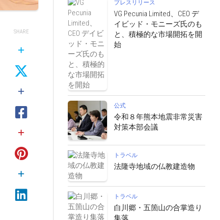
プレスリリース
VG Pecunia Limited、CEO デ
イビッド・モニーズ氏のも
SHARE
と、積極的な市場開拓を開
始
公式
令和８年熊本地震非常災害
対策本部会議
トラベル
法隆寺地域の仏教建造物
トラベル
白川郷・五箇山の合掌造り
集落