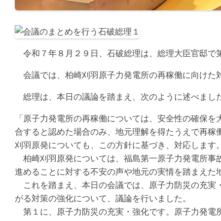
令和７年８月２９日、石破総理は、総理大臣官邸で第
会議では、柏崎刈羽原子力発電所の再稼働に向けた
総理は、本日の議論を踏まえ、次のように述べまし
「原子力発電所の再稼働については、安全性の確保を
合すると認めた場合のみ、地元理解を得たうえで再稼
刈羽原発についても、この方針に基づき、対応します
柏崎刈羽原発については、福島第一原子力発電所事故
進めることに対する不安の声や地元の実情を踏まえた
これを踏まえ、本日の会議では、原子力防災の充実・
がる対策の強化について、議論を行いました。
第１に、原子力防災の充実・強化です。原子力発電所