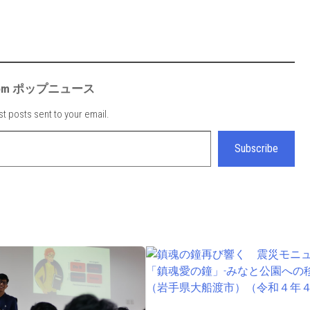
e from ポップニュース
st posts sent to your email.
Subscribe