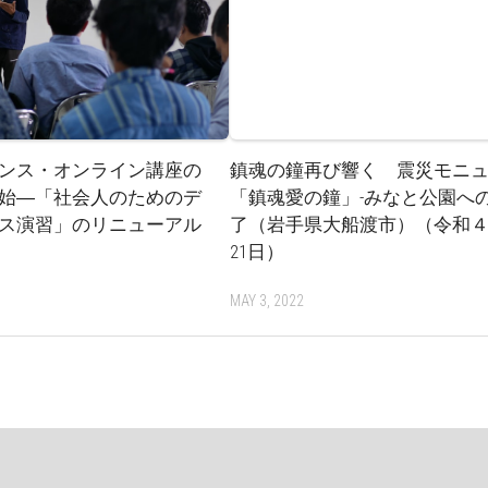
ンス・オンライン講座の
鎮魂の鐘再び響く 震災モニ
始―「社会人のためのデ
「鎮魂愛の鐘」-みなと公園へ
ス演習」のリニューアル
了（岩手県大船渡市）（令和
21日）
MAY 3, 2022