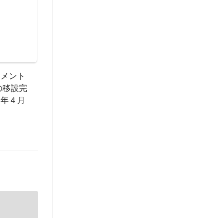
ュメント
の移設完
４年４月