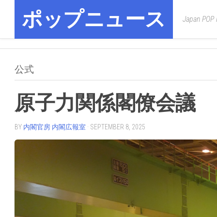
Skip
ポップニュース
to
Japan POP
content
公式
原子力関係閣僚会議
BY
内閣官房 内閣広報室
· SEPTEMBER 8, 2025