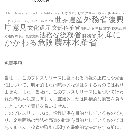
なの意見
CMF
CMFWatchPro2
Nothing
Web3
ゲーム
サウジアラビア
スマートウォッチ
チャット
外務省
復興
世界遺産
GTP
メタバースと
モバイルアプリ
庁
意見
文化遺産
文部科学省
日韓文化交流
新製品
旅行
暗
財産に
総務省
法務省
財務省
号通貨
株取引
気候変動
農林水產省
かかわる危険
免責事項
当社は、このプレスリリースに含まれる情報の正確性や完全
性について、明示的または黙示的な保証をするものではあり
ません。また、当社は、このプレスリリースに基づいて行わ
れた行動や決定に関して、直接的または間接的な損害を負う
ことについて責任を負いません。
このプレスリリースは、情報提供を目的としているものであ
り、金融商品の勧誘や売買の勧誘を目的としているものでは
ありません。投資や取引に関する最終的な決定をする前に、