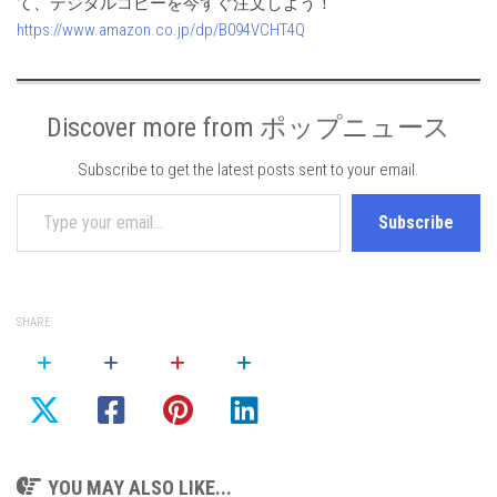
て、デジタルコピーを今すぐ注文しよう！
https://www.amazon.co.jp/dp/B094VCHT4Q
Discover more from ポップニュース
Subscribe to get the latest posts sent to your email.
Type your email…
Subscribe
SHARE
YOU MAY ALSO LIKE...