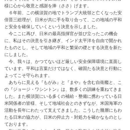
様に心から敬意と感謝を捧（ささ）げます。
６年前、この横須賀の地でトランプ大統領と亡くなった安
倍晋三総理が、日米が共に手を取り合って、この地域の平和
と安全を確保していくという決意を示しました。
今ここに再び、日米の最高指揮官が並び立ったこの機会
に、私はその決意を引き継ぎ、インド太平洋を自由で開かれ
たものとし、そして地域の平和と繁栄の礎とする決意を新た
にしました。
今、我々は、かつてないほど厳しい安全保障環境に直面し
ています。平和は言葉だけではなく、確固たる決意と行動に
よってこそ守られます。
あちらに見える『もがみ』と『まや』を含む自衛艦と、こ
の『ジョージ・ワシントン』は、数多くの訓練を重ねてきま
した。また横須賀にいる多くの補給・整備に携わっている日
米関係者の皆様、そして地域社会とのきずなが、米国海軍の
活動を長年にわたって支えてきました。こうした幾層にもわ
たる日米の協力が、日米の抑止力・対処力を確かなものとし
ております。