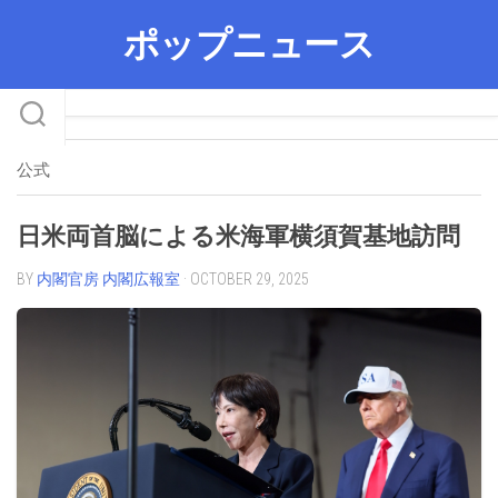
Skip
ポップニュース
to
content
公式
日米両首脳による米海軍横須賀基地訪問
BY
内閣官房 内閣広報室
· OCTOBER 29, 2025