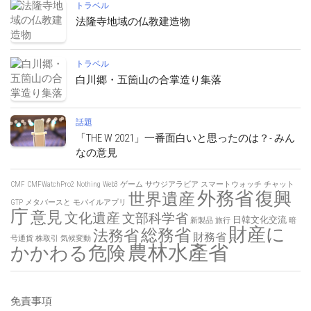
トラベル
法隆寺地域の仏教建造物
トラベル
白川郷・五箇山の合掌造り集落
話題
「THE W 2021」一番面白いと思ったのは？- みん
なの意見
CMF
CMFWatchPro2
Nothing
Web3
ゲーム
サウジアラビア
スマートウォッチ
チャット
外務省
復興
世界遺産
GTP
メタバースと
モバイルアプリ
庁
意見
文化遺産
文部科学省
日韓文化交流
新製品
旅行
暗
財産に
総務省
法務省
財務省
号通貨
株取引
気候変動
農林水產省
かかわる危険
免責事項