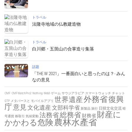
トラベル
法隆寺地域の仏教建造物
トラベル
白川郷・五箇山の合掌造り集落
話題
「THE W 2021」一番面白いと思ったのは？- みん
なの意見
CMF
CMFWatchPro2
Nothing
Web3
ゲーム
サウジアラビア
スマートウォッチ
チャット
外務省
復興
世界遺産
GTP
メタバースと
モバイルアプリ
庁
意見
文化遺産
文部科学省
日韓文化交流
新製品
旅行
暗
財産に
総務省
法務省
財務省
号通貨
株取引
気候変動
農林水產省
かかわる危険