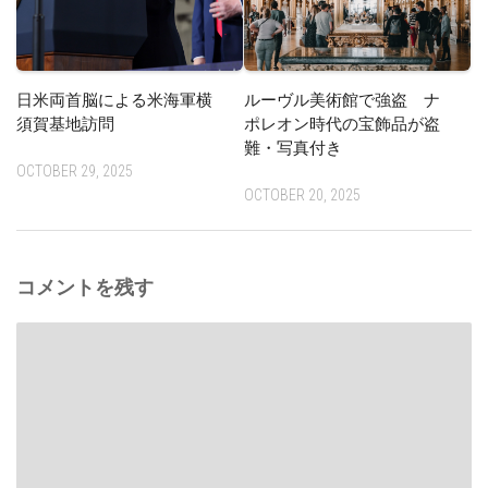
日米両首脳による米海軍横
ルーヴル美術館で強盗 ナ
須賀基地訪問
ポレオン時代の宝飾品が盗
難・写真付き
OCTOBER 29, 2025
OCTOBER 20, 2025
コメントを残す