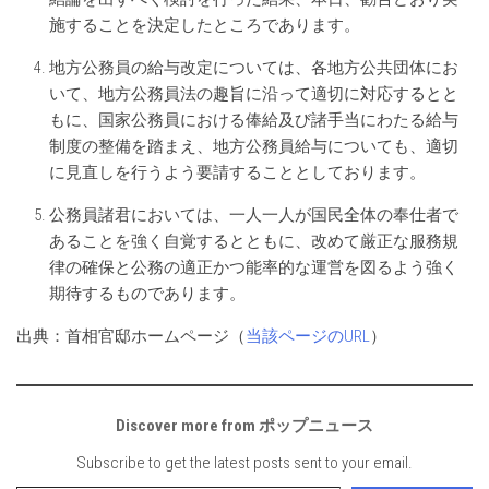
施することを決定したところであります。
地方公務員の給与改定については、各地方公共団体にお
いて、地方公務員法の趣旨に沿って適切に対応するとと
もに、国家公務員における俸給及び諸手当にわたる給与
制度の整備を踏まえ、地方公務員給与についても、適切
に見直しを行うよう要請することとしております。
公務員諸君においては、一人一人が国民全体の奉仕者で
あることを強く自覚するとともに、改めて厳正な服務規
律の確保と公務の適正かつ能率的な運営を図るよう強く
期待するものであります。
出典：首相官邸ホームページ（
当該ページのURL
）
Discover more from ポップニュース
Subscribe to get the latest posts sent to your email.
Type your email…