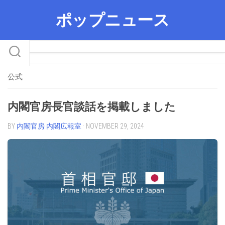
Skip
ポップニュース
to
content
公式
内閣官房長官談話を掲載しました
BY
内閣官房 内閣広報室
· NOVEMBER 29, 2024