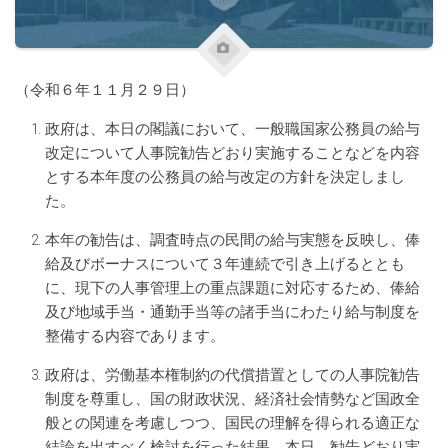
（令和６年１１月２９日）
政府は、本日の閣議において、一般職国家公務員の給与
改定について人事院勧告どおり実施することなどを内容
とする本年度の公務員の給与改定の方針を決定しまし
た。
本年の勧告は、調査時点の民間の給与実態を反映し、俸
給及びボーナスについて３年連続で引き上げるととも
に、現下の人事管理上の重点課題に対応するため、俸給
及び地域手当・通勤手当等の諸手当にわたり給与制度を
整備する内容であります。
政府は、労働基本権制約の代償措置としての人事院勧告
制度を尊重し、国の財政状況、経済社会情勢など国政全
般との関連を考慮しつつ、国民の理解を得られる適正な
結論を出すべく検討を行った結果、本日、勧告どおり実