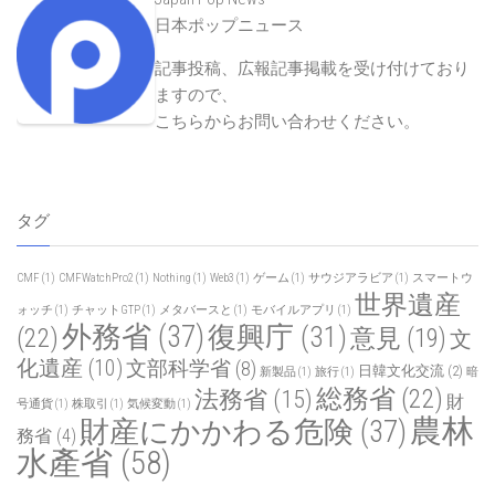
日本ポップニュース
記事投稿、広報記事掲載を受け付けており
ますので、
こちらからお問い合わせください
。
タグ
CMF
(1)
CMFWatchPro2
(1)
Nothing
(1)
Web3
(1)
ゲーム
(1)
サウジアラビア
(1)
スマートウ
世界遺産
ォッチ
(1)
チャットGTP
(1)
メタバースと
(1)
モバイルアプリ
(1)
外務省
(37)
復興庁
(31)
(22)
意見
(19)
文
化遺産
(10)
文部科学省
(8)
日韓文化交流
(2)
新製品
(1)
旅行
(1)
暗
総務省
(22)
法務省
(15)
財
号通貨
(1)
株取引
(1)
気候変動
(1)
農林
財産にかかわる危険
(37)
務省
(4)
水產省
(58)