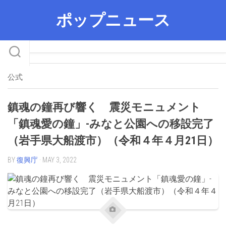
Skip
ポップニュース
to
content
公式
鎮魂の鐘再び響く 震災モニュメント
「鎮魂愛の鐘」-みなと公園への移設完了
（岩手県大船渡市）（令和４年４月21日）
BY
復興庁
· MAY 3, 2022