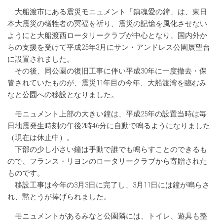
大船渡市にある震災モニュメント「鎮魂愛の鐘」は、東日
本大震災の犠牲者の冥福を祈り、震災の記憶を風化させない
ようにと大船渡西ロータリークラブが中心となり、国内外か
らの支援を受けて平成25年3月にサン・アンドレス公園展望台
に設置されました。
その後、同公園の復旧工事に伴い平成30年に一度撤去・保
管されていたものが、震災11年目の今年、大船渡湾を臨むみ
なと公園への移設となりました。
モニュメント上部の大きい鐘は、平成25年の設置当時は毎
日地震発生時刻の午後2時46分に自動で鳴るようになりました
（現在は休止中）。
下部の少し小さい鐘は手動で誰でも鳴らすことのできるも
ので、フランス・リヨンのロータリークラブから寄贈された
ものです。
移設工事は今年の3月3日に完了し、3月11日には鐘が鳴らさ
れ、黙とうが捧げられました。
モニュメントがあるみなと公園隣には、トイレ、遊具も整