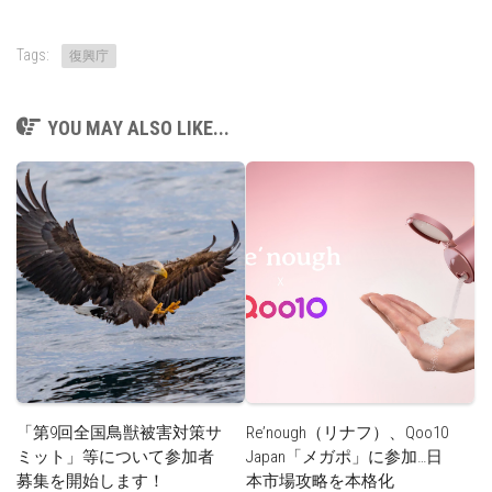
Tags:
復興庁
YOU MAY ALSO LIKE...
「第9回全国鳥獣被害対策サ
Re’nough（リナフ）、Qoo10
ミット」等について参加者
Japan「メガポ」に参加…日
募集を開始します！
本市場攻略を本格化