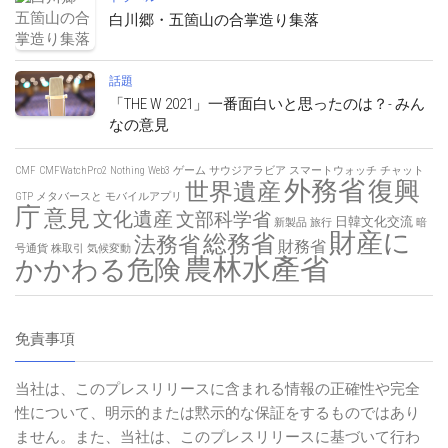
白川郷・五箇山の合掌造り集落
話題
「THE W 2021」一番面白いと思ったのは？- みん
なの意見
CMF
CMFWatchPro2
Nothing
Web3
ゲーム
サウジアラビア
スマートウォッチ
チャット
外務省
復興
世界遺産
GTP
メタバースと
モバイルアプリ
庁
意見
文化遺産
文部科学省
日韓文化交流
新製品
旅行
暗
財産に
総務省
法務省
財務省
号通貨
株取引
気候変動
農林水產省
かかわる危険
免責事項
当社は、このプレスリリースに含まれる情報の正確性や完全
性について、明示的または黙示的な保証をするものではあり
ません。また、当社は、このプレスリリースに基づいて行わ